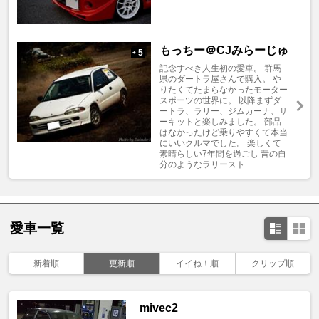
もっちー＠CJみらーじゅ
5
+
記念すべき人生初の愛車。 群馬
県のダートラ屋さんで購入。 や
りたくてたまらなかったモーター
スポーツの世界に。 以降まずダ
ートラ、ラリー、ジムカーナ、サ
ーキットと楽しみました。 部品
はなかったけど乗りやすくて本当
にいいクルマでした。 楽しくて
素晴らしい7年間を過ごし 昔の自
分のようなラリースト ...
愛車一覧
新着順
更新順
イイね！順
クリップ順
mivec2