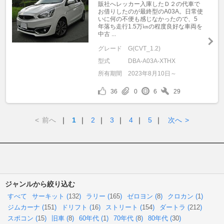
販社へレッカー入庫したＤ２の代車で
お借りしたのが最終型のA03A。日常使
いに何の不便も感じなかったので、5
年落ち走行1.5万㎞の程度良好な車両を
中古 ...
グレード
G(CVT_1.2)
型式
DBA-A03A-XTHX
所有期間
2023年8月10日～
36
0
6
29
<
前へ
｜
1
｜
2
｜
3
｜
4
｜
5
｜
次へ
>
ジャンルから絞り込む
すべて
サーキット (
132
)
ラリー (
165
)
ゼロヨン (
8
)
クロカン (
1
)
ジムカーナ (
151
)
ドリフト (
16
)
ストリート (
154
)
ダートラ (
212
)
スポコン (
15
)
旧車 (
8
)
60年代 (
1
)
70年代 (
8
)
80年代 (
30
)