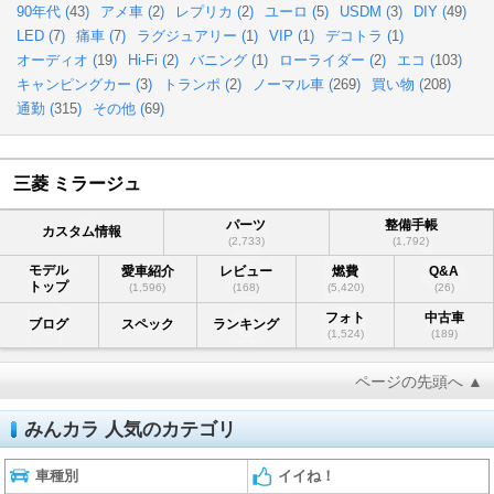
90年代 (
43
)
アメ車 (
2
)
レプリカ (
2
)
ユーロ (
5
)
USDM (
3
)
DIY (
49
)
LED (
7
)
痛車 (
7
)
ラグジュアリー (
1
)
VIP (
1
)
デコトラ (
1
)
オーディオ (
19
)
Hi-Fi (
2
)
バニング (
1
)
ローライダー (
2
)
エコ (
103
)
キャンピングカー (
3
)
トランポ (
2
)
ノーマル車 (
269
)
買い物 (
208
)
通勤 (
315
)
その他 (
69
)
三菱 ミラージュ
パーツ
整備手帳
カスタム情報
(2,733)
(1,792)
モデル
愛車紹介
レビュー
燃費
Q&A
トップ
(1,596)
(168)
(5,420)
(26)
フォト
中古車
ブログ
スペック
ランキング
(1,524)
(189)
ページの先頭へ ▲
みんカラ 人気のカテゴリ
車種別
イイね！