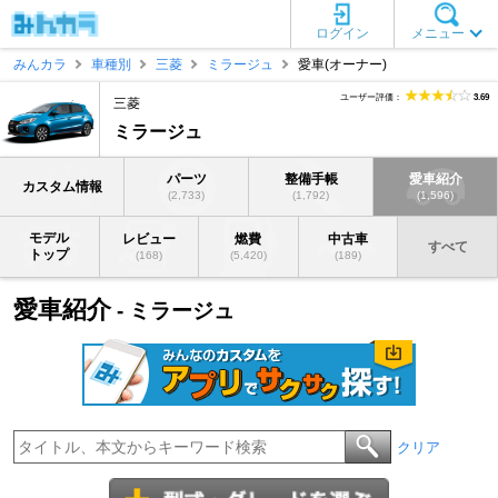
ログイン
メニュー
みんカラ
車種別
三菱
ミラージュ
愛車(オーナー)
ユーザー評価：
3.69
三菱
ミラージュ
パーツ
整備手帳
愛車紹介
カスタム情報
(2,733)
(1,792)
(1,596)
モデル
レビュー
燃費
中古車
すべて
トップ
(168)
(5,420)
(189)
愛車紹介
- ミラージュ
クリア