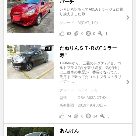
パーチ
いろいろ訳あってA05Aミラージュに乗
り換えました😅
グレード
M(CVT_1.0)
63
0
0
1
たぬりんＳＴ-Ｒの"ミラー
5
+
寿"
1996年から、三菱のレグナム2台、コ
ルトプラス2台を乗り継ぎ、気が付け
ば三菱車の車歴が一番長くなってた。
先月まで乗ってたコルトプラス・ラリ
ーアー ...
グレード
G(CVT_1.2)
型式
DBA-A03A-XTHX
所有期間
2019年9月30日～
74
0
34
3
あんけん