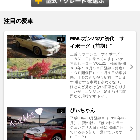
注目の愛車
MMCガンバの"初代 サ
5
+
イボーグ（前期）"
三菱 ミラージュ・サイボーグ・
１６Ｖ－Ｔに乗っています ハチ
マルヒーロー VOL.21 掲載 昭和
６３年１０月３０日登録（鈴鹿Ｆ
１ＧＰ開催日）１１月１日納車以
来、手を加えながら所有していま
す 現存する車両も少なくなり、
ほとんど見かけない旧車となりま
したが、エンジン・足まわり共問
題なく現役です ドイ ...
ぴぃちゃん
5
+
平成08年08月登録車（1996年08
月）。 契約後に『はぐれミラー
ジュレプリカ派』様に 掲載され
ている事を知り、驚いています
(*゜ω゜*)