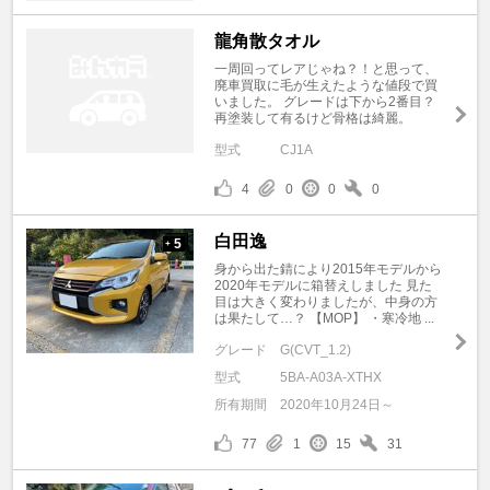
龍角散タオル
一周回ってレアじゃね？！と思って、
廃車買取に毛が生えたような値段で買
いました。 グレードは下から2番目？
再塗装して有るけど骨格は綺麗。
型式
CJ1A
4
0
0
0
白田逸
5
+
身から出た錆により2015年モデルから
2020年モデルに箱替えしました 見た
目は大きく変わりましたが、中身の方
は果たして…？ 【MOP】 ・寒冷地 ...
グレード
G(CVT_1.2)
型式
5BA-A03A-XTHX
所有期間
2020年10月24日～
77
1
15
31