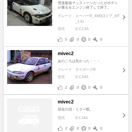
雪道最強マッスィーンだったがボディ
が腐る＆エンジン終了して終了。
グレード
スーパーR_4WD(3ドア_MT
_1.6)
型式
E-CC4A
5
0
0
0
mivec2
あのころは良かった・・・
グレード
サイボーグR
型式
E-CA4A
2
0
0
0
mivec2
現在の沼・ミラー呪。
型式
E-CJ4A
2
0
0
0