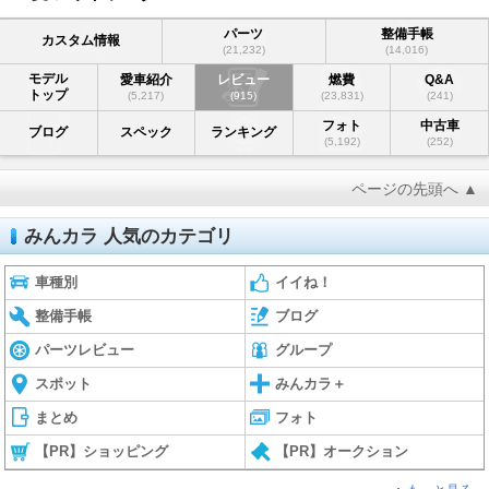
パーツ
整備手帳
カスタム情報
(21,232)
(14,016)
モデル
愛車紹介
レビュー
燃費
Q&A
トップ
(5,217)
(915)
(23,831)
(241)
フォト
中古車
ブログ
スペック
ランキング
(5,192)
(252)
ページの先頭へ ▲
みんカラ 人気のカテゴリ
車種別
イイね！
整備手帳
ブログ
パーツレビュー
グループ
スポット
みんカラ＋
まとめ
フォト
【PR】ショッピング
【PR】オークション