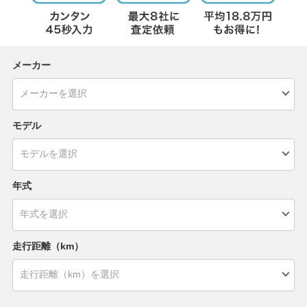
メーカー
モデル
年式
走行距離（km）