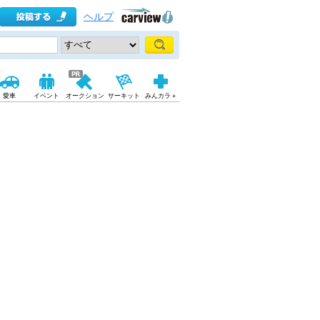
ヘルプ
愛車
イベント
オークション
サーキット
みんカラ＋