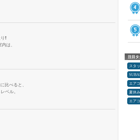
❗️
室内は、
注目タ
スタ
SUBA
エア
ンに比べると、
ぃレベル。
夏休
エア