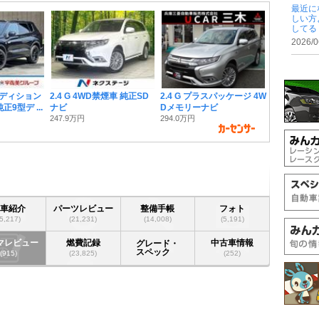
最近に
しい方
してる .
2026/0
 エディション
2.4 G 4WD禁煙車 純正SD
2.4 G プラスパッケージ 4W
正9型デ ...
ナビ
Dメモリーナビ
247.9万円
294.0万円
愛車紹介
パーツレビュー
整備手帳
フォト
(5,217)
(21,231)
(14,008)
(5,191)
マレビュー
燃費記録
中古車情報
グレード・
スペック
(915)
(23,825)
(252)