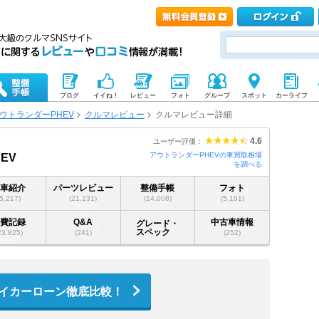
ブログ
イイね！
レビュー
フォト
グループ
スポット
カーライフ
ウトランダーPHEV
クルマレビュー
クルマレビュー詳細
4.6
ユーザー評価：
アウトランダーPHEVの車買取相場
EV
を調べる
愛車紹介
パーツレビュー
整備手帳
フォト
(5,217)
(21,231)
(14,008)
(5,191)
燃費記録
Q&A
中古車情報
グレード・
スペック
23,825)
(241)
(252)
イカーローン徹底比較！