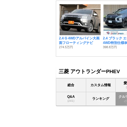
2.4 G 4WDアルパイン大画
2.4 ブラック
面フローティングナビ
4WD特別仕様/純
274.5万円
398.8万円
三菱 アウトランダーPHEV
総合
カスタム情報
Q&A
クル
ランキング
(241)