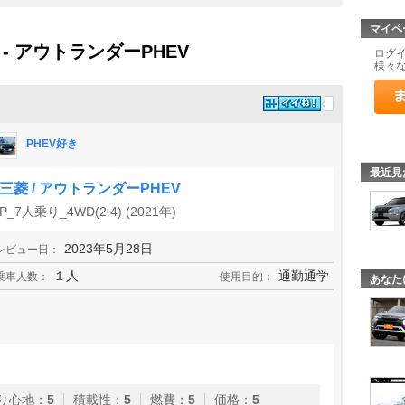
マイペ
- アウトランダーPHEV
ログ
様々
PHEV好き
最近見
三菱 / アウトランダーPHEV
P_7人乗り_4WD(2.4) (2021年)
2023年5月28日
レビュー日：
１人
通勤通学
乗車人数：
使用目的：
あなた
り心地
：
5
積載性
：
5
燃費
：
5
価格
：
5