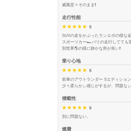
威風堂々そのまま❗️
走行性能
5
SUVの皮をかぶったランエボの様な走り
スポーツカー🏎️バリの走行してても
別世界🌎の様に静かな所が良い❗️
乗り心地
5
前車のアウトランダー Sエディショ
少々柔らかぃ感じがするが、問題な
積載性
5
別に問題ない。
燃費