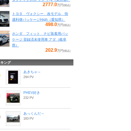
2777.0
万円
(税込)
トヨタ ヴォクシー 改モデル 快
適利便パッケージHigh（愛知県）
498.0
万円
(税込)
ホンダ フィット ナビ装着用パッ
ケージ 登録済未使用車 アダ（岐阜
県）
202.9
万円
(税込)
ンキング
あきちゃ～
294 PV
PHEV好き
232 PV
あっくんだ～
183 PV