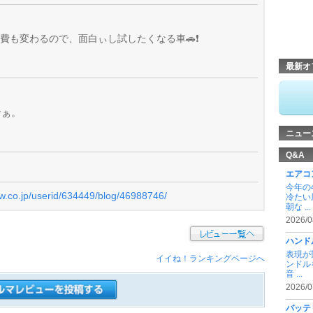
費も変わるので、面白ぃし試したくなる車🚗❗️
最新オ
なぁ。
ニュー
Q&A
エアコ
今年の
ew.co.jp/userid/634449/blog/46988746/
冷たい
朝な ...
2026/0
ハンド
表現が
イイね！ランキングページへ
ンドル
音 ...
2026/0
バッテ