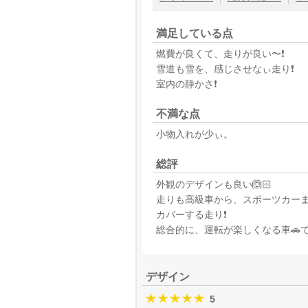
満足している点
燃費が良くて、走りが良い〜❗️
雪道も雪を、感じさせなぃ走り❗️
室内の静かさ❗️
不満な点
小物入れが少ぃ。
総評
外観のデザインも良い🙆🏻
走りも高級車から、スポーツカー
カバーする走り❗️
総合的に、運転が楽しくなる車🚗です
デザイン
5