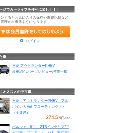
ージでカーライフを便利に楽しく！！
インするとお気に入りの保存や燃費記録など
な管理が出来るようになります
ログイン
た車
三菱 アウトランダーPHEV
愛車紹介
/
パーツレビュー
/
整備手帳
にオススメの中古車
三菱 アウトランダーPHEV アル
パイン大画面フローティングナビ
（千葉県）
274.5
万円
(税込)
ポルシェ 911 GTSインテリア/ア
ダプティブスポ-ツシ-ト(1（東京都）