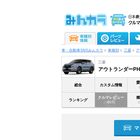
車・自動車SNSみんカラ
車種別
三菱
ア
三菱
アウトランダーPH
総合
カスタム情報
クルマレビュー
ランキング
(915)
(
マ