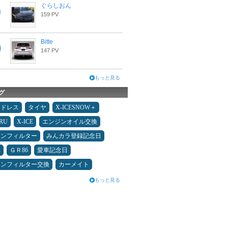
ぐらしおん
159 PV
Bitte
147 PV
もっと見る
グ
ッドレス
タイヤ
X-ICESNOW＋
RU
X-ICE
エンジンオイル交換
コンフィルター
みんカラ登録記念日
み
ＧＲ86
愛車記念日
コンフィルター交換
カーメイト
もっと見る