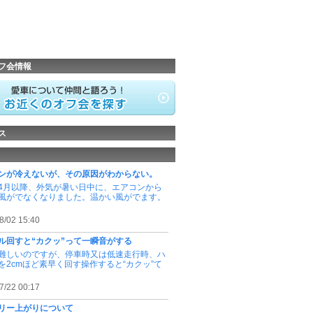
フ会情報
ス
ンが冷えないが、その原因がわからない。
4月以降、外気が暑い日中に、エアコンから
風がでなくなりました。温かい風がでます。
8/02 15:40
ル回すと“カクッ”って一瞬音がする
難しいのですが、停車時又は低速走行時、ハ
を2cmほど素早く回す操作すると“カクッ”て
7/22 00:17
リー上がりについて