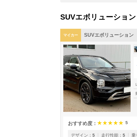
SUVエボリューション
SUVエボリューション
マイカー
5
おすすめ度：
デザイン
：
5
走行性能
：
5
乗