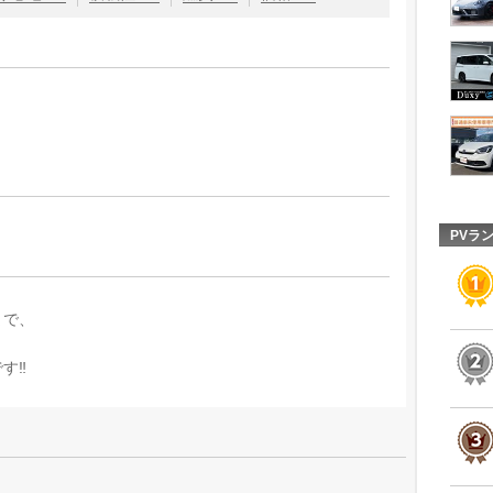
PVラ
まで、
‼️