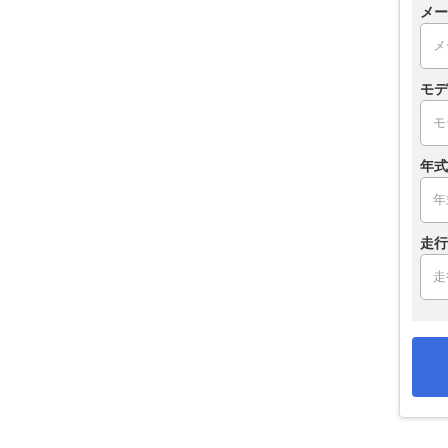
メー
モデ
年式
走行