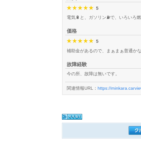
5
電気🔋と、ガソリン⛽️で、いろいろ燃
価格
5
補助金があるので、まぁまぁ普通か
故障経験
今の所、故障は無いです。
関連情報URL：
https://minkara.carvi