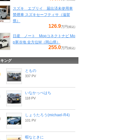
スズキ エブリイ 届出済未使用車
禁煙車 スズキセーフティサ（滋賀
県）
126.9
万円
(税込)
日産 ノート Mopコネクトナビ Mo
p寒冷地 全方位M（岡山県）
255.0
万円
(税込)
ンキング
ともの
337 PV
いなかっぺはち
118 PV
しょうたろう(michael-R4)
101 PV
暇なときに