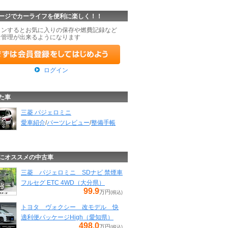
ージでカーライフを便利に楽しく！！
インするとお気に入りの保存や燃費記録など
な管理が出来るようになります
ログイン
た車
三菱 パジェロミニ
愛車紹介
/
パーツレビュー
/
整備手帳
にオススメの中古車
三菱 パジェロミニ SDナビ 禁煙車
フルセグ ETC 4WD（大分県）
99.9
万円
(税込)
トヨタ ヴォクシー 改モデル 快
適利便パッケージHigh（愛知県）
498.0
万円
(税込)