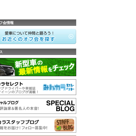
フ会情報
ス