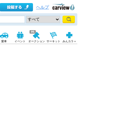
ヘルプ
愛車
イベント
オークション
サーキット
みんカラ＋