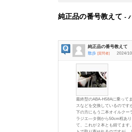
純正品の番号教えて
-
純正品の番号教えて
散歩
2024/10
[質問者]
最終型のABA-H58Aに乗
スなどを交換しているのです
下の方にもう二本オイルクー
ラジエ―タ側から50cm程あ
て、これが２本とも錆てます
トで取り寄せれるのですが、