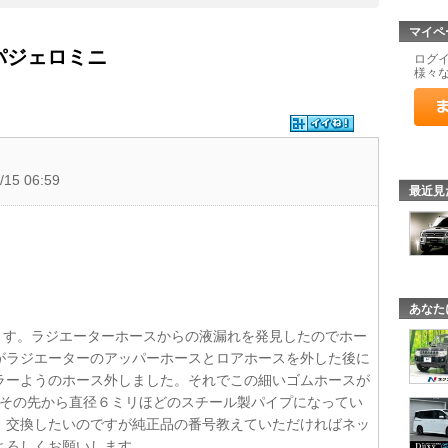
マイペ
 パジェロミニ
ログ
様々
/15 06:59
最近見
あなた
ってます。ラジエーターホースからの液漏れを発見したのでホー
がラジエーターのアッパーホースとロアホースを外した後に
ラーようのホース外しました。それでこの細いゴムホースが
りその先から直径６ミリほどのスチール製パイプになってい
。交換したいのですが純正品の番号教えていただければネッ
よろしくお願いします。