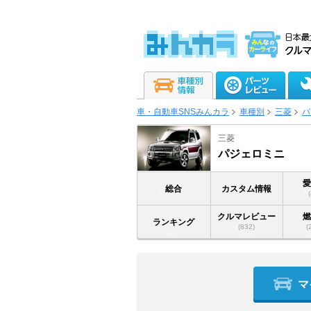
車・自動車SNSみんカラ
車種別
三菱
パ
三菱
パジェロミニ
総合
カスタム情報
クルマレビュー
ランキング
(832)
(
マ