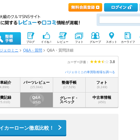
ブログ
イイね！
レビュー
フォト
グループ
スポット
カーライフ
ジェロミニ
Q&A・質問
Q&A・質問詳細
3.8
ユーザー評価：
パジェロミニの車買取相場を調べる
愛車紹介
パーツレビュー
整備手帳
フォト
(4,899)
(15,044)
(17,529)
(9,249)
燃費記録
Q&A
中古車情報
グレード・
スペック
25,010)
(252)
(450)
イカーローン徹底比較！