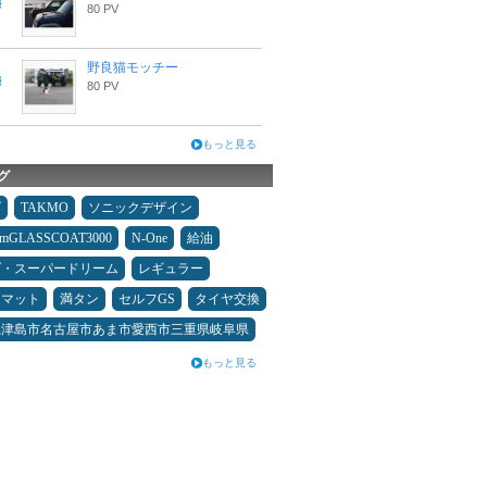
80 PV
野良猫モッチー
80 PV
もっと見る
グ
ダ
TAKMO
ソニックデザイン
umGLASSCOAT3000
N-One
給油
ダ・スーパードリーム
レギュラー
アマット
満タン
セルフGS
タイヤ交換
県津島市名古屋市あま市愛西市三重県岐阜県
もっと見る