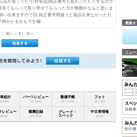
正品が違ってたり(対策品)純正番号も変わってたりするので
接見てもらって取り寄せてもらった方が無難かなぁと思いま
願い出来ますので😊 純正番号間違うと返品出来なかったり
間かかるかもです😂
最新オ
<
前へ
｜
1
｜
次へ
>
ニュー
愛車紹介
パーツレビュー
整備手帳
フォト
(4,899)
(15,044)
(17,529)
(9,249)
マレビュー
燃費記録
中古車情報
グレード・
スペック
(832)
(25,010)
(450)