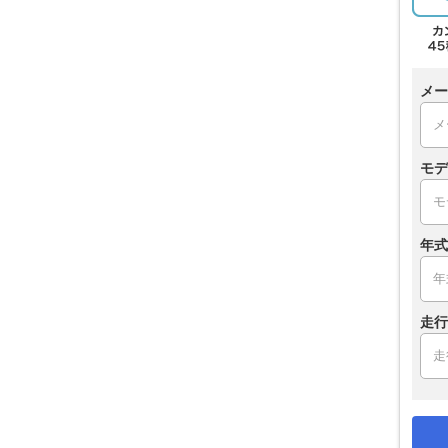
メー
モデ
年式
走行