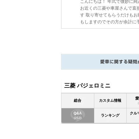
こんにちは！ 年式で微妙に純
お近くの三菱や車屋さんで直
す 取り寄せてもらうだけもお
もしますのでその方が余計に手
三菱 パジェロミニ
総合
カスタム情報
Q&A
クル
ランキング
(252)