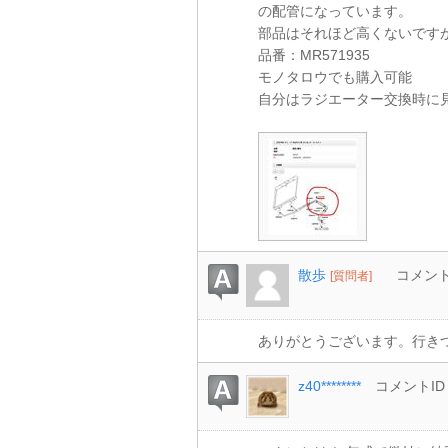
の配管になっています。
部品はそれほど高くないです
品番：MR571935
モノタロウでも購入可能
自分はラジエーター交換時に
散歩
コメントI
[質問者]
ありがとうございます。行き
z40********
コメントID：