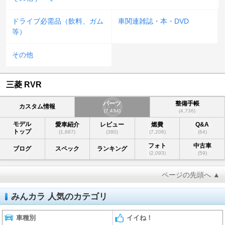
ドライブ必需品（飲料、ガム
車関連雑誌・本・DVD
等）
その他
三菱 RVR
パーツ
整備手帳
カスタム情報
(7,434)
(4,736)
モデル
愛車紹介
レビュー
燃費
Q&A
トップ
(1,687)
(380)
(7,206)
(64)
フォト
中古車
ブログ
スペック
ランキング
(2,093)
(59)
ページの先頭へ ▲
みんカラ 人気のカテゴリ
車種別
イイね！