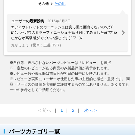
その他
その他
ユーザーの最新投稿
2015年3月2日
エアアウトレットのガーニッシュは真っ黒で面白くないので∑(ﾟ
Дﾟ) ハセガワのミラーフィニッシュを貼り付けてみましたo(^▽^)o
なかなか高級感がでていい感じです( ´ ▽ ` )ﾉ
おがしょう
（愛車：三菱 RVR）
※自作等、表示されないパーツレビューは「レビュー」を選択
※一定数のレビューがある商品のみ製品評価が表示されます。
※レビュー数や表示順は前日分が翌日の日中に反映されます。
※レビューは実際にユーザーが使用した際の主観的な感想・意見です。 商
品・サービスの価値を客観的に評価するものではありません。あくまでも
一つの参考としてご活用ください。
<
前へ
｜
1
｜
2
｜
次へ
>
パーツカテゴリ一覧