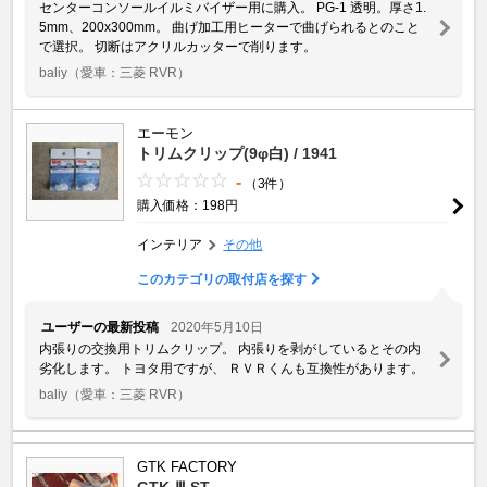
センターコンソールイルミバイザー用に購入。 PG-1 透明。厚さ1.
5mm、200x300mm。 曲げ加工用ヒーターで曲げられるとのこと
で選択。 切断はアクリルカッターで削ります。
baliy
（愛車：三菱 RVR）
エーモン
トリムクリップ(9φ白) / 1941
-
（3件）
購入価格：198円
インテリア
その他
このカテゴリの取付店を探す
ユーザーの最新投稿
2020年5月10日
内張りの交換用トリムクリップ。 内張りを剥がしているとその内
劣化します。 トヨタ用ですが、 ＲＶＲくんも互換性があります。
baliy
（愛車：三菱 RVR）
GTK FACTORY
GTK-Ⅲ ST