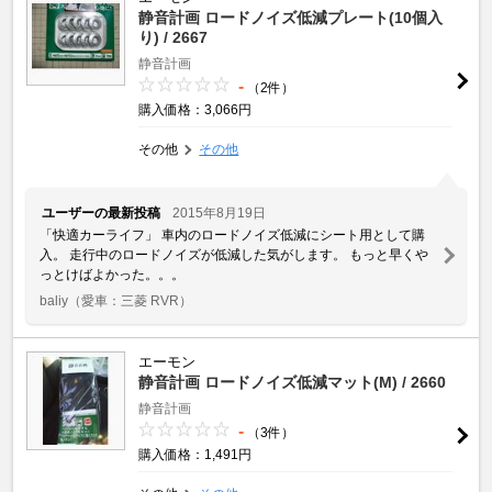
静音計画 ロードノイズ低減プレート(10個入
り) / 2667
静音計画
-
（2件）
購入価格：3,066円
その他
その他
ユーザーの最新投稿
2015年8月19日
「快適カーライフ」 車内のロードノイズ低減にシート用として購
入。 走行中のロードノイズが低減した気がします。 もっと早くや
っとけばよかった。。。
baliy
（愛車：三菱 RVR）
エーモン
静音計画 ロードノイズ低減マット(M) / 2660
静音計画
-
（3件）
購入価格：1,491円