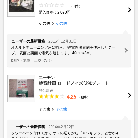
-
（1件）
購入価格：2,090円
その他
その他
ユーザーの最新投稿
2016年12月31日
オカルトチューニング用に購入。 導電性接着剤を使用したテー
プ。 表面と裏面で電気を通します。 40mmx3M。
baliy
（愛車：三菱 RVR）
エーモン
静音計画 ロードノイズ低減プレート
静音計画
4.25
（8件）
その他
その他
ユーザーの最新投稿
2014年2月22日
タワーバーを付けてから サスの辺りから「キシキシッ」と音がす