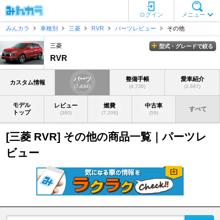
ログイン
メニュー
みんカラ
車種別
三菱
RVR
パーツレビュー
その他
三菱
型式・グレードで絞る
RVR
パーツ
整備手帳
愛車紹介
カスタム情報
(7,434)
(4,736)
(1,687)
モデル
レビュー
燃費
中古車
すべて
トップ
(380)
(7,206)
(59)
[三菱 RVR] その他の商品一覧｜パーツレ
ビュー