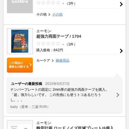
-
（1件）
その他
その他
エーモン
超強力両面テープ / 1704
-
（1件）
購入価格：842円
カーケア
補修用品
この商品の
価格を比較する
ユーザーの最新投稿
2015年9月27日
ナンバープレートの固定に 2mm厚の超強力両面テープを購入。
「超」強力らしいです。 この先他にも使うトコあるだろう
し。。。
baliy
（愛車：三菱 RVR）
エーモン
静音計画 ロードノイズ低減プレート(6個入