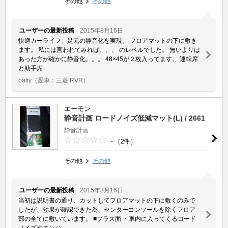
その他
その他
ユーザーの最新投稿
2015年8月16日
快適カーライフ、足元の静音化を実現。 フロアマットの下に敷き
ます。 私には言われてみれば、、、 のレベルでした。 無いよりは
あった方が確かに静音化。。。 48×45が２枚入ってます。 運転席
と助手席 ...
baliy
（愛車：三菱 RVR）
エーモン
静音計画 ロードノイズ低減マット(L) / 2661
静音計画
-
（2件）
その他
その他
ユーザーの最新投稿
2015年3月16日
当初は説明書の通り、カットしてフロアマットの下に敷くのみで
したが、効果が確認できた為、センターコンソールを除くフロア
部の全てに敷いています。 ■プラス面 ・車内に入ってくるロード
ノイズやエンジ ...