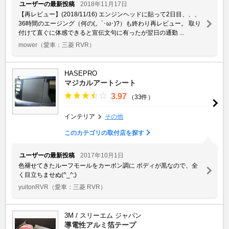
ユーザーの最新投稿
2018年11月17日
【再レビュー】(2018/11/16) エンジンヘッドに貼って2日目、、、
36時間のエージング（何の(。´･ω･)?）も終わり再レビュー。 取り
付けて直ぐに体感できると宣伝文句に有ったが翌日の通勤 ...
mower
（愛車：三菱 RVR）
HASEPRO
マジカルアートシート
3.97
（33件）
インテリア
その他
このカテゴリの取付店を探す
ユーザーの最新投稿
2017年10月1日
色褪せてきたルーフモールをカーボン調に ボディが黒なので、全
く目立ちませぬ(^_^;)
yuitonRVR
（愛車：三菱 RVR）
3M / スリーエム ジャパン
導電性アルミ箔テープ