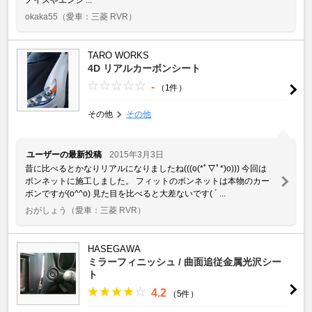
okaka55
（愛車：三菱 RVR）
TARO WORKS
4D リアルカーボンシート
-
（1件）
その他
その他
ユーザーの最新投稿
2015年3月3日
昔に比べるとかなりリアルになりましたね(((o(*ﾟ▽ﾟ*)o))) 今回は
ボンネットに施工しました。 フィットのボンネットは本物のカー
ボンですが(o^^o) 見た目を比べると大差ないです( ´ ...
おがしょう
（愛車：三菱 RVR）
HASEGAWA
ミラーフィニッシュ / 曲面追従金属光沢シー
ト
4.2
（5件）