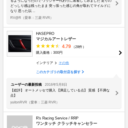
るようになったので ワッシャー代わりに装着してみました 走りの
どっしり感は残ったまま 突っ張った感じの角が取れてマイルドに
なり 思った以 ...
RV@R
（愛車：三菱 RVR）
HASEPRO
マジカルアートレザー
4.79
（28件）
購入価格：300円
インテリア
その他
このカテゴリの取付店を探す
ユーザーの最新投稿
2016年5月8日
【総評】 オートメッセで購入 【満足している点】 質感 【不満な
点】
yuitonRVR
（愛車：三菱 RVR）
R's Racing Service / RRP
ワンタッチ クラッチキャンセラー