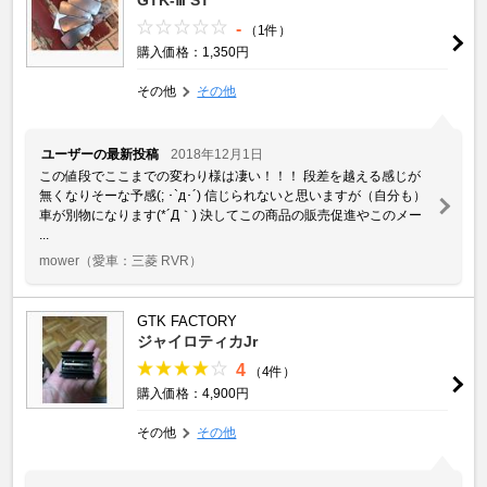
-
（1件）
購入価格：1,350円
その他
その他
ユーザーの最新投稿
2018年12月1日
この値段でここまでの変わり様は凄い！！！ 段差を越える感じが
無くなりそーな予感(; ･`д･´) 信じられないと思いますが（自分も）
車が別物になります(*´Д｀) 決してこの商品の販売促進やこのメー
...
mower
（愛車：三菱 RVR）
GTK FACTORY
ジャイロティカJr
4
（4件）
購入価格：4,900円
その他
その他