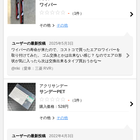
ワイパー
-
（1件）
その他
その他
ユーザーの最新投稿
2025年5月3日
ワイパーの寿命が来たので、コストコで買ったエアロワイパーを
取り付けてみた。 ゴム交換とかは出来ない感じ？ なのでエアロ形
状が気に入ったら次は交換出来るタイプ買おうかな〜
@riki
（愛車：三菱 RVR）
アクリサンデー
サンデーPET
-
（1件）
購入価格：528円
その他
その他
ユーザーの最新投稿
2022年4月3日