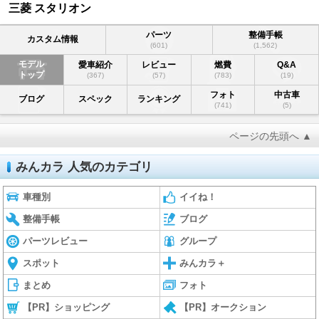
三菱 スタリオン
パーツ
整備手帳
カスタム情報
(601)
(1,562)
モデル
愛車紹介
レビュー
燃費
Q&A
トップ
(367)
(57)
(783)
(19)
フォト
中古車
ブログ
スペック
ランキング
(741)
(5)
ページの先頭へ ▲
みんカラ 人気のカテゴリ
車種別
イイね！
整備手帳
ブログ
パーツレビュー
グループ
スポット
みんカラ＋
まとめ
フォト
【PR】ショッピング
【PR】オークション