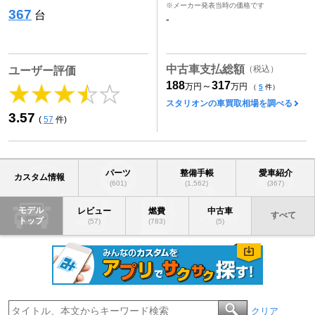
※メーカー発表当時の価格です
367
台
-
中古車支払総額
（税込）
ユーザー評価
188
317
～
万円
万円
（
5
件）
スタリオンの車買取相場を調べる
3.57
(
57
件)
パーツ
整備手帳
愛車紹介
カスタム情報
(601)
(1,562)
(367)
モデル
レビュー
燃費
中古車
すべて
トップ
(57)
(783)
(5)
クリア