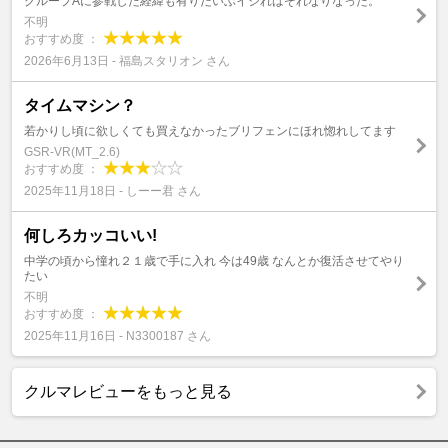
グループAに参戦した経緯も有りだいぶイジればそれなりなった。
不明
おすすめ度 ：
2026年6月13日 - 福島スタリオン さん
タイムマシン？
若かりし頃に欲しくても買えなかったブリフェンにほれ惚れしてます
GSR-VR(MT_2.6)
おすすめ度 ：
2025年11月18日 - しーー君 さん
何しろカッコいい!
中学の頃から憧れ２１歳で手に入れ 今は49歳 なんとか復活させてやり
たい
不明
おすすめ度 ：
2025年11月16日 - N3300187 さん
クルマレビューをもっと見る