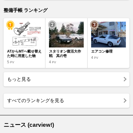
整備手帳 ランキング
ATからMTへ載せ替え
スタリオン復活大作
エアコン修理
た時に用意した物
戦 其の壱
4
PV
5
4
PV
PV
もっと見る
すべてのランキングを見る
ニュース (carview!)