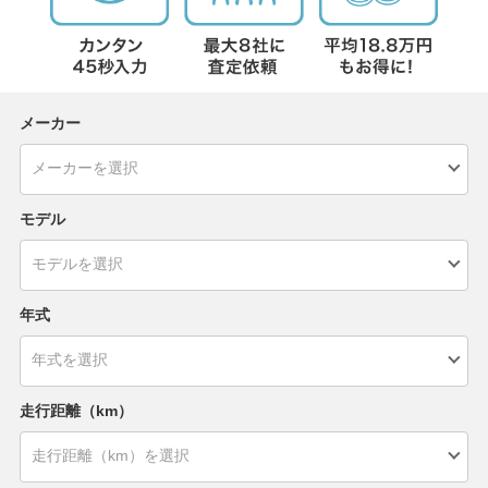
メーカー
モデル
年式
走行距離（km）