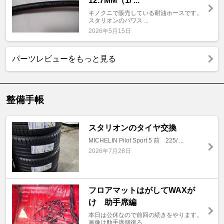
12.7MM（1/ ...
キノクニで販売している耐油ホースです。
スタリオンのパワス ...
2026年5月15日
パーツレビューをもっと見る
整備手帳
スタリオンのタイヤ交換
MICHELIN Pilot Sport 5 前 225/ ...
2026年7月28日
フロアマットはがしてWAXが
け 助手席編
本日は公休なので前回の続きをやります。
画像は助手席側後ろ ...