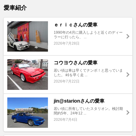
愛車紹介
ｅｒｉｃさんの愛車
1990年の4月に購入しようと近くのディー
ラーに行ったら、 ...
2026年7月28日
コウヨウさんの愛車
若い頃は車は早くてナンボ！と思っていま
した。 峠を早く走 ...
2026年7月22日
jin@starionさんの愛車
若い頃に所有していたスタリオン。検討期
間約5年、24年12 ...
2026年7月4日