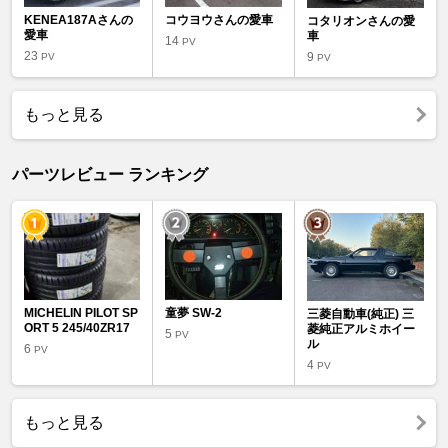
KENEA187Aさんの
コウヨウさんの愛車
コタリオンさんの愛
愛車
車
14
PV
23
9
PV
PV
もっと見る
パーツレビュー ランキング
MICHELIN PILOT SP
童夢 SW-2
三菱自動車(純正) 三
ORT 5 245/40ZR17
菱純正アルミホイー
5
PV
ル
6
PV
4
PV
もっと見る