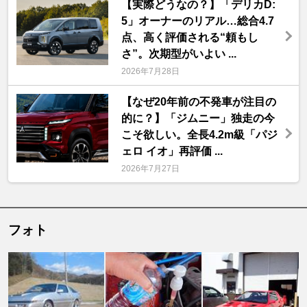
【実際どうなの？】「デリカD:
5」オーナーのリアル…総合4.7
点、高く評価される“頼もし
さ”。次期型がいよい ...
2026年7月28日
【なぜ20年前の不発車が注目の
的に？】「ジムニー」独走の今
こそ欲しい。全長4.2m級「パジ
ェロ イオ」再評価 ...
2026年7月27日
フォト