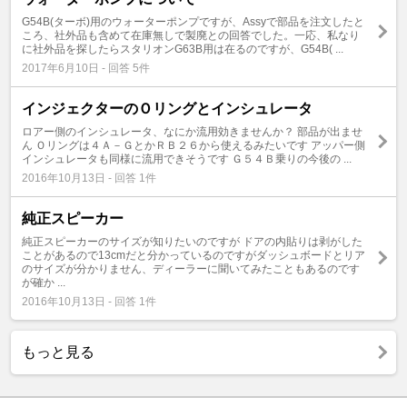
G54B(ターボ)用のウォーターポンプですが、Assyで部品を注文したと
ころ、社外品も含めて在庫無しで製廃との回答でした。一応、私なり
に社外品を探したらスタリオンG63B用は在るのですが、G54B( ...
2017年6月10日 - 回答 5件
インジェクターのＯリングとインシュレータ
ロアー側のインシュレータ、なにか流用効きませんか？ 部品が出ませ
ん Ｏリングは４Ａ－ＧとかＲＢ２６から使えるみたいです アッパー側
インシュレータも同様に流用できそうです Ｇ５４Ｂ乗りの今後の ...
2016年10月13日 - 回答 1件
純正スピーカー
純正スピーカーのサイズが知りたいのですが ドアの内貼りは剥がした
ことがあるので13cmだと分かっているのですがダッシュボードとリア
のサイズが分かりません、ディーラーに聞いてみたこともあるのです
が確か ...
2016年10月13日 - 回答 1件
もっと見る