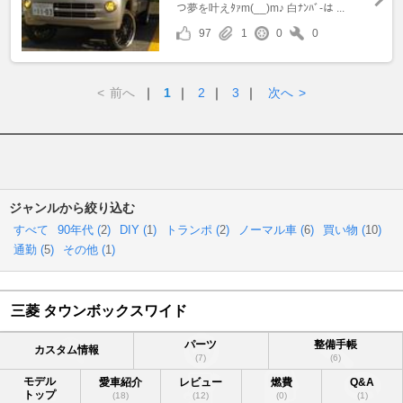
つ夢を叶えﾀｧm(__)m♪ 白ﾅﾝﾊﾞ-は ...
97
1
0
0
<
前へ
｜
1
｜
2
｜
3
｜
次へ
>
ジャンルから絞り込む
すべて
90年代 (
2
)
DIY (
1
)
トランポ (
2
)
ノーマル車 (
6
)
買い物 (
10
)
通勤 (
5
)
その他 (
1
)
三菱 タウンボックスワイド
パーツ
整備手帳
カスタム情報
(7)
(6)
モデル
愛車紹介
レビュー
燃費
Q&A
トップ
(18)
(12)
(0)
(1)