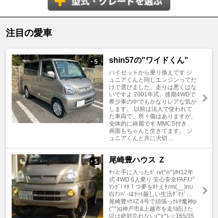
注目の愛車
shin57の"ワイドくん"
5
+
ハイゼットから乗り換えです ジ
ュニアくんと同じエンジンってだ
けで選びました、走りは悪くはな
いですよ 2001年式、後期4WDで
希少車の中でもかなりレアな気が
します。 以前は法人で使われて
た車両で、所々傷はありますが、
全体的に綺麗です MMCS付き、
画面もちゃんと生きてます。 ジ
ュニアくんと共に大切 ...
尾崎豊ハウス Ｚ
5
+
ﾔｯと手に入ったｾﾞｨv(^o^)/H12年
式 4WD 6人乗り 安心安全FAFｽﾌﾟ
ﾘﾝｸﾞ! ﾏﾀ１つ夢を叶えﾀｧm(__)m♪
白ﾅﾝﾊﾞ-はﾁｯﾄ厳しい生活ﾀﾞｹﾄﾞ…
尾崎豊ﾊｳｽZ 4号で頑張っｸﾚﾀ魔神p
(^^)q神戸市&上越市を走ﾘ続けた
証は絶対忘れない(^з^)-☆165/35