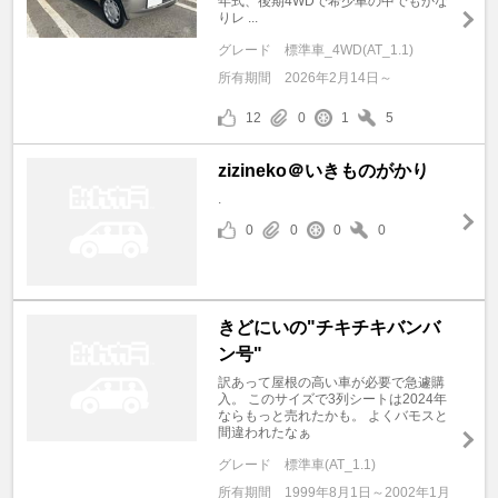
年式、後期4WDで希少車の中でもかな
りレ ...
グレード
標準車_4WD(AT_1.1)
所有期間
2026年2月14日～
12
0
1
5
zizineko＠いきものがかり
.
0
0
0
0
きどにいの"チキチキバンバ
ン号"
訳あって屋根の高い車が必要で急遽購
入。 このサイズで3列シートは2024年
ならもっと売れたかも。 よくバモスと
間違われたなぁ
グレード
標準車(AT_1.1)
所有期間
1999年8月1日～2002年1月