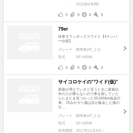
10日(約2年間)
5
0
0
0
79er
珍車タウンボックスワイド【4ナンバ
ー仕様】
グレード
標準車(AT_1.1)
型式
GF-U65W
4
0
0
0
サイコロケイの"ワイド(仮)"
家族が増えていざと言うときに家族以
外の人が乗らないので車を探していた
らたまたま見つかった35,000km低走行
車。 凹みやガリ傷は店が板金した後の
引 ...
グレード
標準車(AT_1.1)
型式
GF-U65W
所有期間
2017年11月4日～