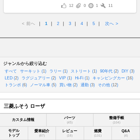
12
0
1
11
<
前へ
｜
1
｜
2
｜
3
｜
4
｜
5
｜
次へ
>
ジャンルから絞り込む
すべて
サーキット (
1
)
ラリー (
1
)
ストリート (
1
)
90年代 (
2
)
DIY (
3
)
LED (
2
)
ラグジュアリー (
2
)
VIP (
1
)
Hi-Fi (
1
)
キャンピングカー (
16
)
トランポ (
6
)
ノーマル車 (
5
)
買い物 (
2
)
通勤 (
3
)
その他 (
12
)
三菱ふそう ローザ
パーツ
整備手帳
カスタム情報
(45)
(104)
モデル
愛車紹介
レビュー
燃費
Q&A
トップ
(67)
(16)
(131)
(4)