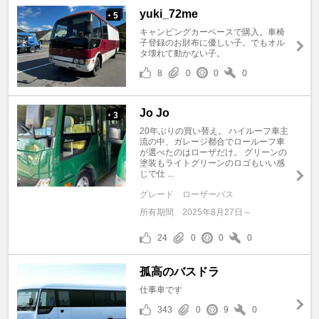
yuki_72me
5
+
キャンピングカーベースで購入。車椅
子登録のお財布に優しい子。でもオル
タ壊れて動かない子。
8
0
0
0
Jo Jo
3
+
20年ぶりの買い替え。 ハイルーフ車主
流の中、ガレージ都合でロールーフ車
が選べたのはローザだけ。 グリーンの
塗装もライトグリーンのロゴもいい感
じで仕 ...
グレード
ローザーバス
所有期間
2025年8月27日～
24
0
0
0
孤高のバスドラ
仕事車です
343
0
9
0