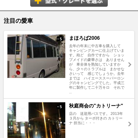
注目の愛車
まほろば2006
5
+
去年の年末に中古車を購入して
キャンピングカーに仕上げていま
す。殆ど 自作ですから ショッ
プメイドの豪華さは ありません
が 車全体を熟知していますか
ら、少々のトラブルは まかせな
さいって 感じでしょうか。去年
までは ハイエーススーパーロン
グのキャンピングでした。平成三
年に製作して二十万キロ それで
...
秋庭商会の"カトリーナ"
5
+
店の 送迎用バスです。 2013年
３月から ターボ付きの カトリー
ナ 担当に・・・