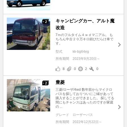
キャンピングカー、アルト魔
2
+
改造
7ｍのフルタイム４ｗｄマ二アル。 も
ちろん中古２０万キロ錆びだらけ車で
す。
型式
kk-bg64eg
所有期間
2023年9月20日～
8
0
2
0
豊菱
2
+
三菱/ローザ/4wd 数年前からマイクロ
バスを探しておりついにご縁があって
購入することができました。 探してる
間にもチャンスはあったのですが家庭
の ...
グレード
ローザーバス
所有期間
2022年12月22日～