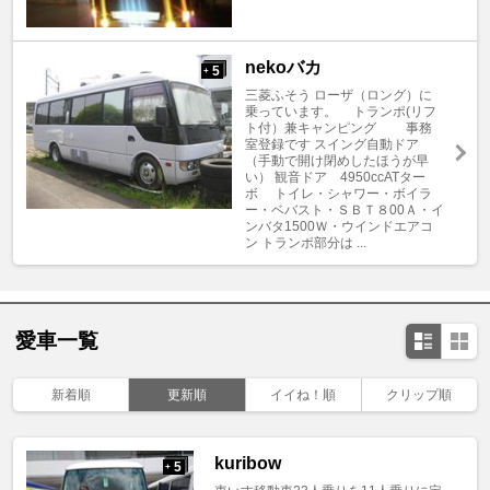
nekoバカ
5
+
三菱ふそう ローザ（ロング）に
乗っています。 トランポ(リフ
ト付）兼キャンピング 事務
室登録です スイング自動ドア
（手動で開け閉めしたほうが早
い） 観音ドア 4950ccATター
ボ トイレ・シャワー・ボイラ
ー・ベバスト・ＳＢＴ８00Ａ・イ
ンバタ1500Ｗ・ウインドエアコ
ン トランポ部分は ...
愛車一覧
新着順
更新順
イイね！順
クリップ順
kuribow
5
+