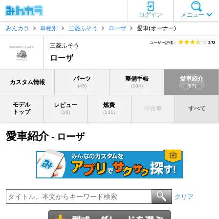
ログイン
メニュー
みんカラ
車種別
三菱ふそう
ローザ
愛車(オーナー)
ユーザー評価：
3.72
三菱ふそう
ローザ
パーツ
整備手帳
愛車紹介
カスタム情報
(45)
(104)
(67)
モデル
レビュー
燃費
中古車
すべて
トップ
(16)
(131)
愛車紹介
- ローザ
クリア