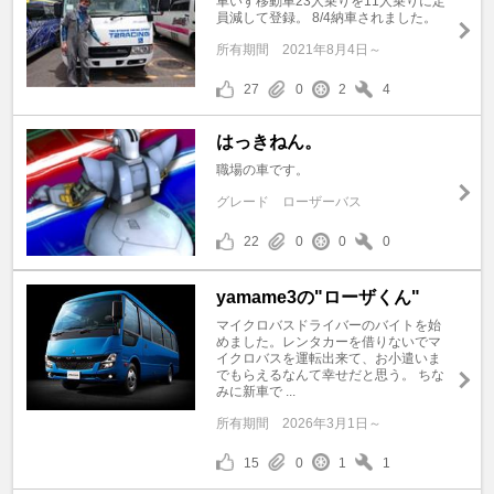
車いす移動車23人乗りを11人乗りに定
員減して登録。 8/4納車されました。
所有期間
2021年8月4日～
27
0
2
4
はっきねん。
職場の車です。
グレード
ローザーバス
22
0
0
0
yamame3の"ローザくん"
マイクロバスドライバーのバイトを始
めました。レンタカーを借りないでマ
イクロバスを運転出来て、お小遣いま
でもらえるなんて幸せだと思う。 ちな
みに新車で ...
所有期間
2026年3月1日～
15
0
1
1