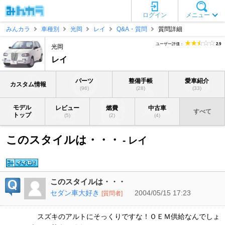
ログイン
メニュー
みんカラ
車種別
光岡
レイ
Q&A・質問
質問詳細
ユーザー評価：
2.9
光岡
レイ
パーツ
整備手帳
愛車紹介
カスタム情報
(96)
(28)
(33)
モデル
レビュー
燃費
中古車
すべて
トップ
(5)
(2)
(4)
このスタイルは・・・
- レイ
このスタイルは・・・
セダン車大好き
2004/05/15 17:23
[質問者]
スズキのアルトにそっくりですな！ＯＥＭ供給なんでしょ