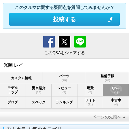
このクルマに関する疑問点を質問してみませんか？
投稿する
このQ&Aをシェアする
光岡 レイ
パーツ
整備手帳
カスタム情報
(96)
(28)
モデル
愛車紹介
レビュー
燃費
Q&A
トップ
(33)
(5)
(2)
(1)
フォト
中古車
ブログ
スペック
ランキング
(11)
(4)
ページの先頭へ ▲