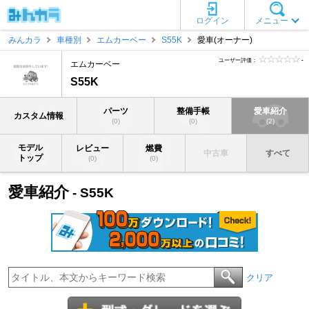
ログイン
メニュー
みんカラ
車種別
エムカーベー
S55K
愛車(オーナー)
ユーザー評価：
-
エムカーベー
S55K
パーツ
整備手帳
愛車紹介
カスタム情報
(0)
(0)
(2)
モデル
レビュー
燃費
中古車
すべて
トップ
(0)
(0)
愛車紹介
- S55K
クリア