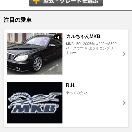
注目の愛車
カルちゃんMKB
4
+
MKB s50s 2005年 w220のS500L
ベースです MKBフルコンプリー
トカー
R.H.
乗ってみたい。