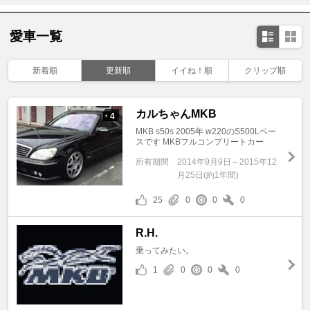
愛車一覧
新着順
更新順
イイね！順
クリップ順
カルちゃんMKB
4
+
MKB s50s 2005年 w220のS500Lベー
スです MKBフルコンプリートカー
所有期間
2014年9月9日～2015年12
月25日(約1年間)
25
0
0
0
R.H.
乗ってみたい。
1
0
0
0