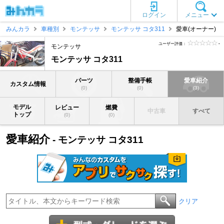
ログイン
メニュー
みんカラ
車種別
モンテッサ
モンテッサ コタ311
愛車(オーナー)
ユーザー評価：
-
モンテッサ
モンテッサ コタ311
パーツ
整備手帳
愛車紹介
カスタム情報
(0)
(0)
(3)
モデル
レビュー
燃費
中古車
すべて
トップ
(0)
(0)
愛車紹介
- モンテッサ コタ311
クリア