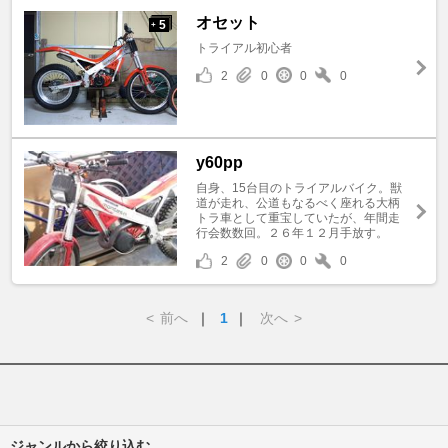
オセット
5
+
トライアル初心者
2
0
0
0
y60pp
自身、15台目のトライアルバイク。獣
道が走れ、公道もなるべく座れる大柄
トラ車として重宝していたが、年間走
行会数数回。２６年１２月手放す。
2
0
0
0
<
前へ
｜
1
｜
次へ
>
ジャンルから絞り込む