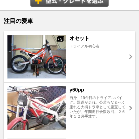
注目の愛車
オセット
5
+
トライアル初心者
y60pp
自身、15台目のトライアルバイ
ク。獣道が走れ、公道もなるべく
座れる大柄トラ車として重宝して
いたが、年間走行会数数回。２６
年１２月手放す。