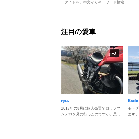
注目の愛車
3
+
ryu.
Sada
2017年の8月に個人売買でロッソマ
モトグ
ンデロを見に行ったのですが、思っ
ます。
...