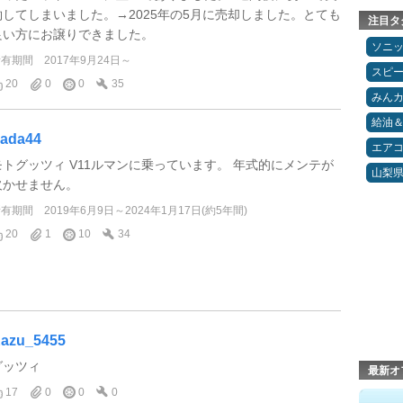
約してしまいました。→2025年の5月に売却しました。とても
注目タ
良い方にお譲りできました。
ソニ
所有期間
2017年9月24日～
スピ
20
0
0
35
みん
給油
ada44
エア
モトグッツィ V11ルマンに乗っています。 年式的にメンテが
山梨
欠かせません。
所有期間
2019年6月9日～2024年1月17日(約5年間)
20
1
10
34
azu_5455
グッツィ
最新オ
17
0
0
0