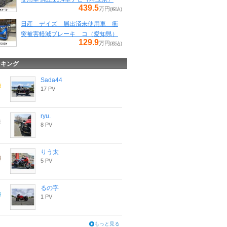
439.5
万円
(税込)
日産 デイズ 届出済未使用車 衝
突被害軽減ブレーキ コ（愛知県）
129.9
万円
(税込)
ンキング
Sada44
17 PV
ryu.
8 PV
りう太
5 PV
るの字
1 PV
もっと見る