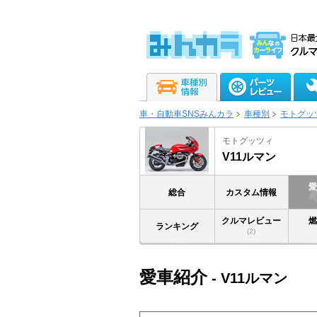
車・自動車SNSみんカラ
車種別
モトグッ
モトグッツィ
V11ルマン
総合
カスタム情報
クルマレビュー
ランキング
(2)
愛車紹介
- V11ルマン