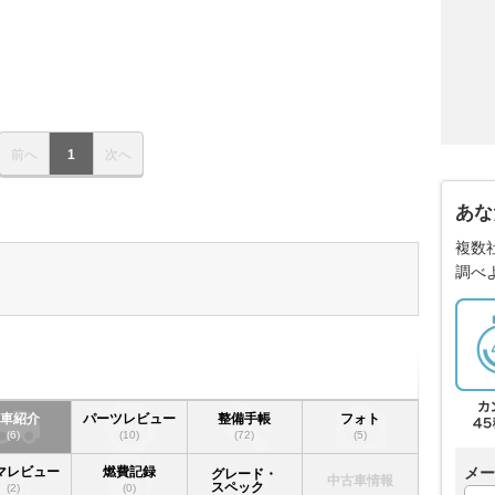
前へ
1
次へ
あな
複数
調べ
愛車紹介
パーツレビュー
整備手帳
フォト
(6)
(10)
(72)
(5)
メー
マレビュー
燃費記録
グレード・
中古車情報
スペック
(2)
(0)