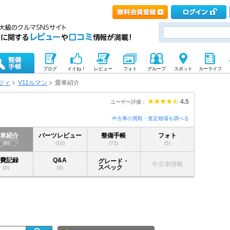
ブログ
イイね！
レビュー
フォト
グループ
スポット
カーライフ
ツィ
V11ルマン
愛車紹介
4.5
ユーザー評価：
中古車の買取・査定相場を調べる
愛車紹介
パーツレビュー
整備手帳
フォト
(6)
(10)
(72)
(5)
燃費記録
Q&A
グレード・
中古車情報
スペック
(0)
(0)