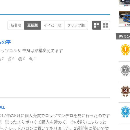
新着順
更新順
イイね！順
クリップ順
PVラ
るの字
ロッソコルサ 中身は結構変えてます
7
0
0
1
yu.
2017年の8月に個人売買でロッソマンデロを見に行ったのです
が、思ったよりボロくて購入を諦めて、その帰りにふらっと
寄ったレッドバロンに置いてありました。2週間後に勢いで契