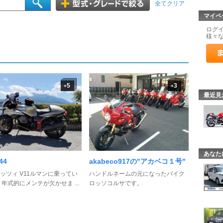
全てクリア
マイペ
ログ
様々
5
3
+
+
最近見
あなた
44
akabeco917の"アカベコ１号"
ッツィ V11ルマンに乗ってい
ハンドルネームの元になったバイク
 年式的にメンテが欠かせま ...
ロッソコルサです。