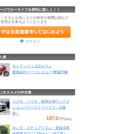
ージでカーライフを便利に楽しく！！
インするとお気に入りの保存や燃費記録など
な管理が出来るようになります
ログイン
た車
モトグッツィ V11ルマン
愛車紹介
/
パーツレビュー
/
整備手帳
にオススメの中古車
スズキ ソリオ 後席左側ワンアク
ションパワースライドドア（大阪
府）
187.0
万円
(税込)
ホンダ ステップワゴン 登録済未
使用車 純正11.4型ナビ（埼玉県）