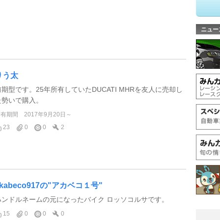
ニュー
りう太
前期型です。25年所有していたDUCATI MHRを友人に売却し
た勢いで購入。
所有期間
2017年9月20日～
23
0
0
2
akabeco917の"アカベコ１号"
ハンドルネームの元になったバイク ロッソコルサです。
15
0
0
0