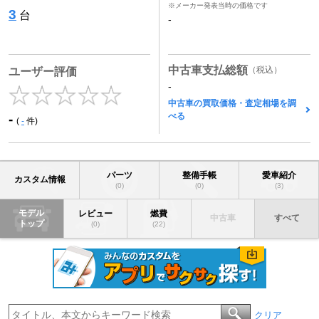
※メーカー発表当時の価格です
3
台
-
中古車支払総額
（税込）
ユーザー評価
-
中古車の買取価格・査定相場を調
べる
-
(
-
件)
パーツ
整備手帳
愛車紹介
カスタム情報
(0)
(0)
(3)
モデル
レビュー
燃費
中古車
すべて
トップ
(0)
(22)
クリア