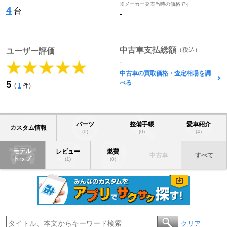
※メーカー発表当時の価格です
4
台
-
中古車支払総額
（税込）
ユーザー評価
-
中古車の買取価格・査定相場を調
べる
5
(
1
件)
パーツ
整備手帳
愛車紹介
カスタム情報
(0)
(0)
(4)
モデル
レビュー
燃費
中古車
すべて
トップ
(1)
(0)
クリア