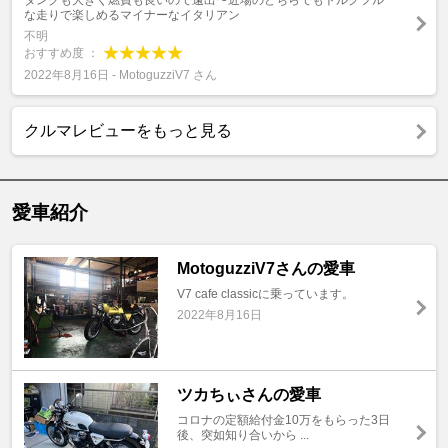
タンクも大きく燃費も良いので遠出〜近場のどちらでもトルクフル
な走りで楽しめるマイナーなイタリアン
不明
おすすめ度 ：
2022年8月16日 - MotoguzziV7 さん
クルマレビューをもっと見る
愛車紹介
MotoguzziV7さんの愛車
V7 cafe classicに乗っています。
2022年8月16日
ツカちぃさんの愛車
コロナの定額給付金10万をもらった3日
後、突如知り合いから ...