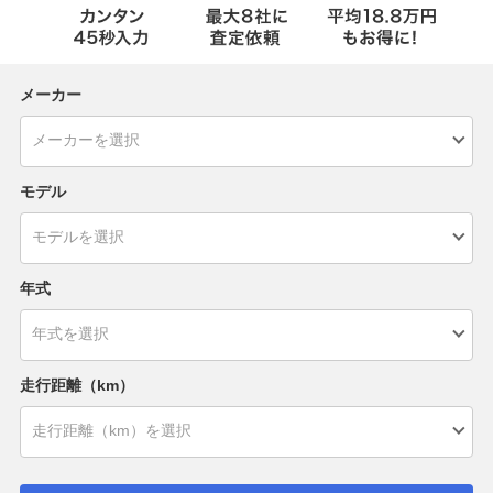
メーカー
モデル
年式
走行距離（km）