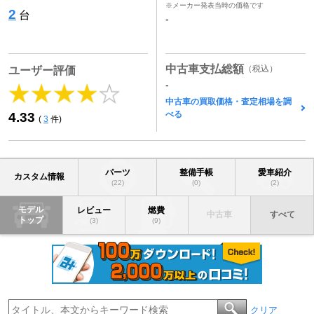
※メーカー発表当時の価格です
2
台
-
中古車支払総額
（税込）
ユーザー評価
-
中古車の買取価格・査定相場を調
べる
4.33
(
3
件)
パーツ
整備手帳
愛車紹介
カスタム情報
(22)
(0)
(2)
モデル
レビュー
燃費
中古車
すべて
トップ
(3)
(9)
クリア