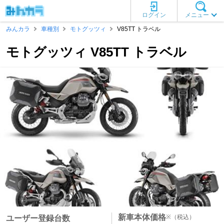
ログイン
メニュー
みんカラ
車種別
モトグッツィ
V85TT トラベル
モトグッツィ V85TT トラベル
新車本体価格
※
（税込）
ユーザー登録台数