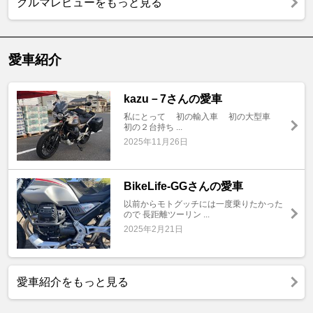
クルマレビューをもっと見る
愛車紹介
kazu－7さんの愛車
私にとって 初の輸入車 初の大型車
初の２台持ち ...
2025年11月26日
BikeLife‐GGさんの愛車
以前からモトグッチには一度乗りたかった
ので 長距離ツーリン ...
2025年2月21日
愛車紹介をもっと見る