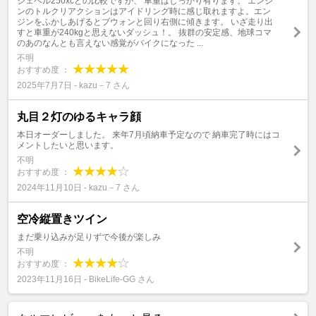
ジェベル250xcとの比較ですが、 車重はしっかり有ります。 エンジ
ンのトルクリアクションはアイドリング時に感じ取れますよ。エン
ジンをふかしあげるとブウォンと回り右側に傾きます。 いざ走り出
すと車重が240kgと思えないダッシュ！。 抜群の安定感、地球コマ
のあのなんとも言えない感覚がバイクになった ...
不明
おすすめ度 ：
2025年7月7日 - kazu－7 さん
丸目２灯のゆるキャラ顔
本日オーダーしました。 来年7月頃納車予定なので 納車完了時にはコ
メントしたいと思います。
不明
おすすめ度 ：
2024年11月10日 - kazu－7 さん
空冷縦置きツイン
まだ乗り込みが足りずで今後が楽しみ
不明
おすすめ度 ：
2023年11月16日 - BikeLife‐GG さん