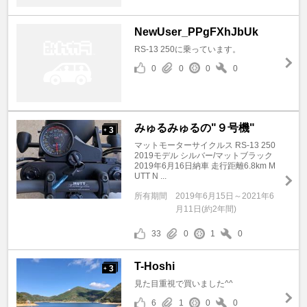
NewUser_PPgFXhJbUk
RS-13 250に乗っています。
0
0
0
0
みゅるみゅるの"９号機"
3
+
マットモーターサイクルス RS-13 250
2019モデル シルバー/マットブラック
2019年6月16日納車 走行距離6.8km M
UTT N ...
所有期間
2019年6月15日～2021年6
月11日(約2年間)
33
0
1
0
T-Hoshi
3
+
見た目重視で買いました^^
6
1
0
0