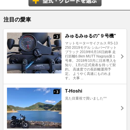
注目の愛車
みゅるみゅるの"９号機"
3
+
マットモーターサイクルス RS-13
250 2019モデル シルバー/マット
ブラック 2019年6月16日納車 走
行距離6.8km MUTT Nagoya第１
号車。 2018年10月に日本導入を
知り、1月の正式発表を待って契
約。 高速度での長距離運用予
定。 ようやく高速にものれま
す。 大事 ...
T-Hoshi
3
+
見た目重視で買いました^^