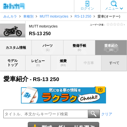
ログイン
メニュー
みんカラ
車種別
MUTT motorcycles
RS-13 250
愛車(オーナー)
ユーザー評価：
-
MUTT motorcycles
RS-13 250
パーツ
整備手帳
愛車紹介
カスタム情報
(1)
(0)
(4)
モデル
レビュー
燃費
中古車
すべて
トップ
(0)
(83)
愛車紹介
- RS-13 250
クリア