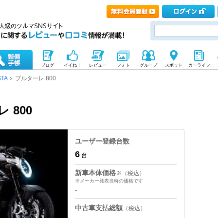
ブログ
イイね！
レビュー
フォト
グループ
スポット
カーライフ
STA
ブルターレ 800
 800
ユーザー登録台数
6
台
新車本体価格
※（税込）
※メーカー発表当時の価格です
-
中古車支払総額
（税込）