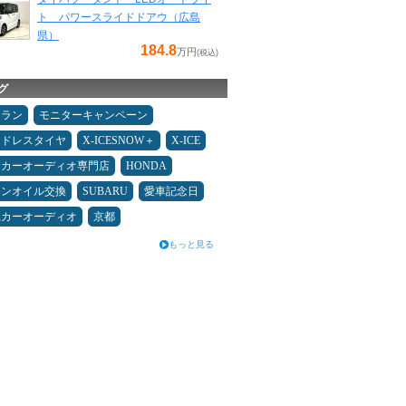
ト パワースライドドアウ（広島
県）
184.8
万円
(税込)
グ
ュラン
モニターキャンペーン
ッドレスタイヤ
X-ICESNOW＋
X-ICE
カーオーディオ専門店
HONDA
ジンオイル交換
SUBARU
愛車記念日
県カーオーディオ
京都
もっと見る