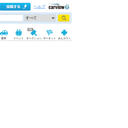
ヘルプ
愛車
イベント
オークション
サーキット
みんカラ＋