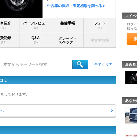
-
中古車の買取・査定相場を調べる
マイペ
愛車紹介
パーツレビュー
整備手帳
フォト
ログ
(6)
(0)
(2)
(4)
様々
燃費記録
Q&A
グレード・
中古車情報
スペック
(38)
(0)
最近見
全てクリア
コミ
待ちしております。
あなた
へ