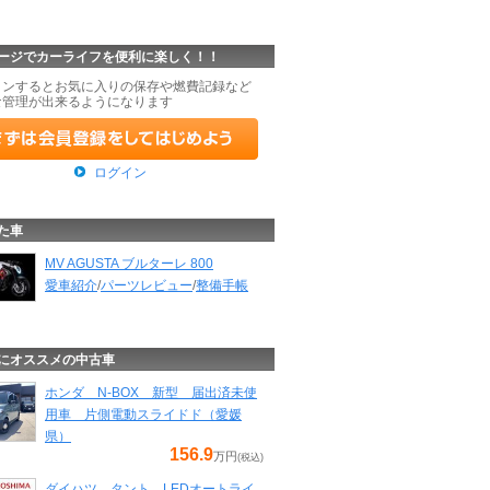
ージでカーライフを便利に楽しく！！
インするとお気に入りの保存や燃費記録など
な管理が出来るようになります
ログイン
た車
MV AGUSTA ブルターレ 800
愛車紹介
/
パーツレビュー
/
整備手帳
にオススメの中古車
ホンダ N-BOX 新型 届出済未使
用車 片側電動スライドド（愛媛
県）
156.9
万円
(税込)
ダイハツ タント LEDオートライ