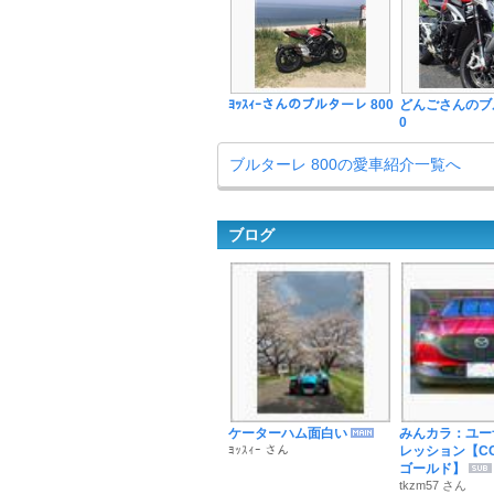
ﾖｯｽｨｰさんのブルターレ 800
どんごさんのブル
0
ブルターレ 800の愛車紹介一覧へ
ブログ
ケーターハム面白い
みんカラ：ユー
ﾖｯｽｨｰ さん
レッション【C
ゴールド】
tkzm57 さん