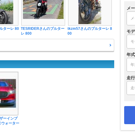
メー
ターレ 80
TESRIDERさんのブルター
tkzm57さんのブルターレ 8
モデ
レ 800
00
年式
走行
ザーインプ
Cウォーター