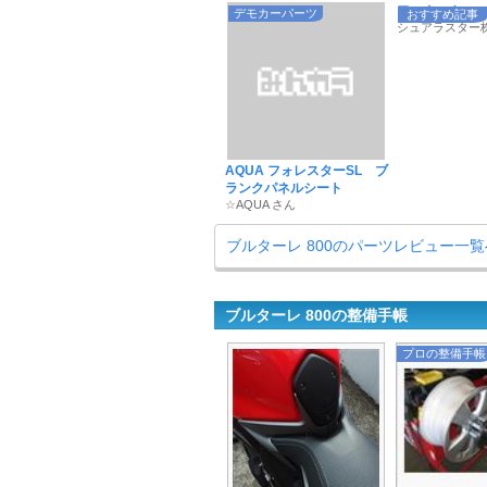
ワックスやコーテ
デモカーパーツ
おすすめ記事
シュアラスター
AQUA フォレスターSL ブ
ランクパネルシート
☆AQUA さん
ブルターレ 800のパーツレビュー一覧
ブルターレ 800の整備手帳
プロの整備手帳