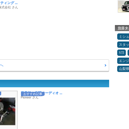
ィング ...
株式会社 さん
注目タ
ミシ
スタ
STI
エン
へ
山梨
業界初！空間オーディオ ...
おすすめ記事
Pioneer さん