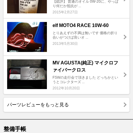
【総評】 普通のオイル 0W-20に、やっぱ
り何だか抵抗が ...
2015年2月27日
elf MOTO4 RACE 10W-60
とりあえずの不満は無いです 価格の折り
合いがつけば良いオ ...
2013年5月30日
MV AGUSTA(純正) マイクロフ
ァイバークロス
FSWの走行会で頂きました どっちかとい
うとコレクターズ ...
2012年10月20日
パーツレビューをもっと見る
整備手帳