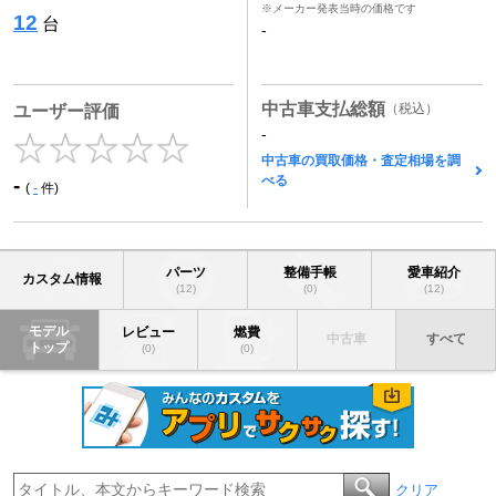
※メーカー発表当時の価格です
12
台
-
中古車支払総額
（税込）
ユーザー評価
-
中古車の買取価格・査定相場を調
べる
-
(
-
件)
パーツ
整備手帳
愛車紹介
カスタム情報
(12)
(0)
(12)
モデル
レビュー
燃費
中古車
すべて
トップ
(0)
(0)
クリア