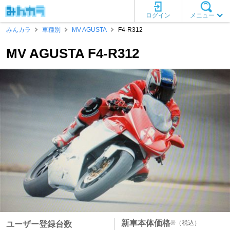
ログイン
メニュー
みんカラ
車種別
MV AGUSTA
F4-R312
MV AGUSTA F4-R312
新車本体価格
※
（税込）
ユーザー登録台数