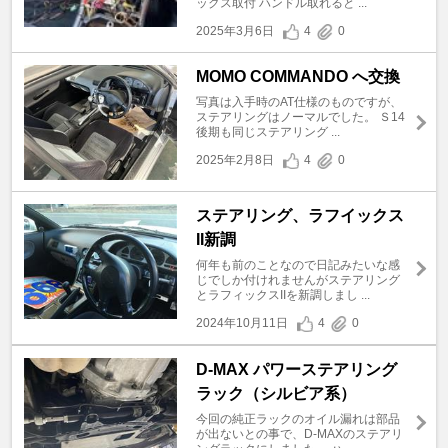
ックス取付 ハンドル取れると ...
2025年3月6日
4
0
MOMO COMMANDO へ交換
写真は入手時のAT仕様のものですが、
ステアリングはノーマルでした。 Ｓ14
後期も同じステアリング ...
2025年2月8日
4
0
ステアリング、ラフイックス
II新調
何年も前のことなので日記みたいな感
じでしか付けれませんがステアリング
とラフィックスIIを新調しまし ...
2024年10月11日
4
0
D-MAX パワーステアリング
ラック（シルビア系）
今回の純正ラックのオイル漏れは部品
が出ないとの事で、D-MAXのステアリ