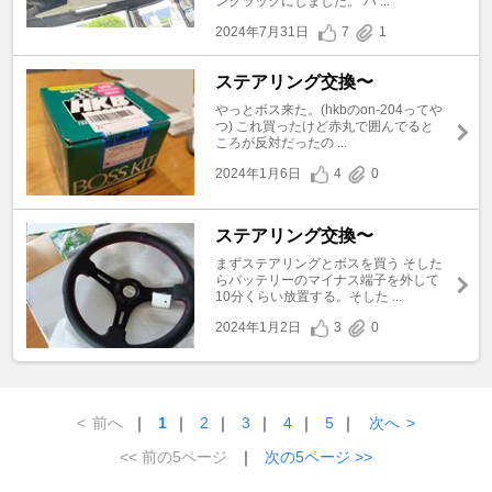
ングラックにしました。 ハ ...
2024年7月31日
7
1
ステアリング交換〜
やっとボス来た。(hkbのon-204ってや
つ) これ買ったけど赤丸で囲んでると
ころが反対だったの ...
2024年1月6日
4
0
ステアリング交換〜
まずステアリングとボスを買う そした
らバッテリーのマイナス端子を外して
10分くらい放置する。そした ...
2024年1月2日
3
0
<
前へ
｜
1
｜
2
｜
3
｜
4
｜
5
｜
次へ
>
<< 前の5ページ
｜
次の5ページ >>