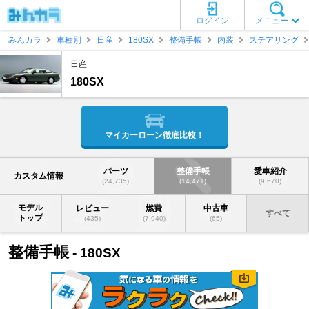
ログイン
メニュー
みんカラ
車種別
日産
180SX
整備手帳
内装
ステアリング
日産
180SX
マイカーローン徹底比較！
パーツ
整備手帳
愛車紹介
カスタム情報
(24,735)
(14,471)
(9,670)
モデル
レビュー
燃費
中古車
すべて
トップ
(435)
(7,940)
(65)
整備手帳
- 180SX