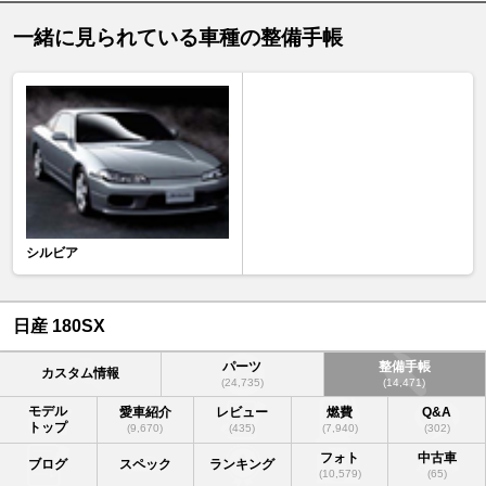
一緒に見られている車種の整備手帳
シルビア
日産 180SX
パーツ
整備手帳
カスタム情報
(24,735)
(14,471)
モデル
愛車紹介
レビュー
燃費
Q&A
トップ
(9,670)
(435)
(7,940)
(302)
フォト
中古車
ブログ
スペック
ランキング
(10,579)
(65)