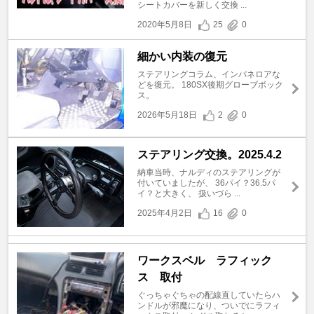
シートカバーを新しく交換 ...
2020年5月8日
25
0
細かい内装の復元
ステアリングコラム、インパネロアな
どを復元。 180SX後期グローブボック
ス。
2026年5月18日
2
0
ステアリング交換。2025.4.2
納車当時、ナルディのステアリングが
付いていましたが、 36パイ？36.5パ
イ？と大きく、 扱いづら ...
2025年4月2日
16
0
ワークスベル ラフィック
ス 取付
ぐっちゃぐちゃの配線直していたらハ
ンドルが邪魔になり、ついでにラフィ