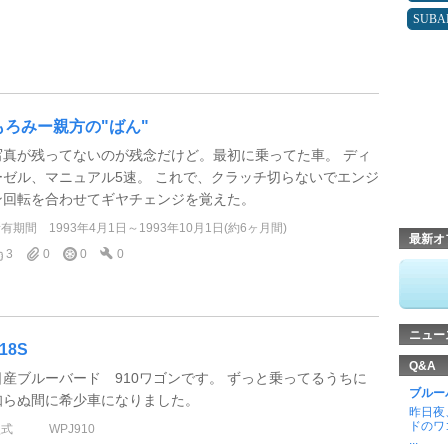
SUBA
もろみー親方の"ばん"
写真が残ってないのが残念だけど。最初に乗ってた車。 ディ
ーゼル、マニュアル5速。 これで、クラッチ切らないでエンジ
ン回転を合わせてギヤチェンジを覚えた。
所有期間
1993年4月1日～1993年10月1日(約6ヶ月間)
最新オ
3
0
0
0
ニュー
18S
Q&A
日産ブルーバード 910ワゴンです。 ずっと乗ってるうちに
ブルー
知らぬ間に希少車になりました。
昨日夜
ドのワ
型式
WPJ910
...