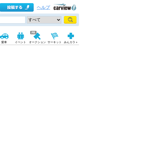
ヘルプ
愛車
イベント
オークション
サーキット
みんカラ＋