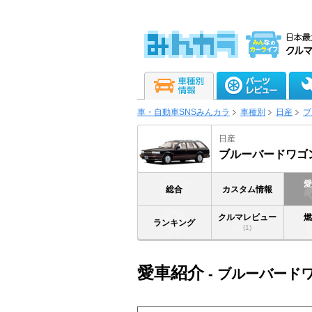
車・自動車SNSみんカラ
車種別
日産
ブ
日産
ブルーバードワゴ
総合
カスタム情報
クルマレビュー
ランキング
(1)
愛車紹介
- ブルーバード