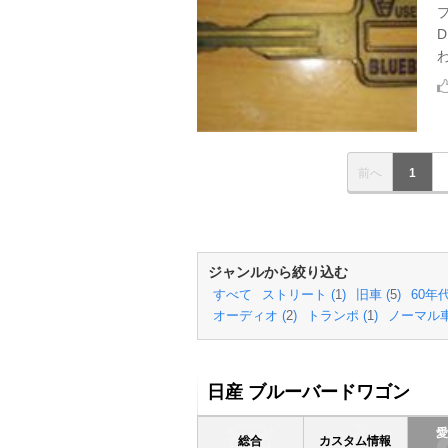
前へ
1
ジャンルから絞り込む
すべて
ストリート (
1
)
旧車 (
5
)
60年代
オーディオ (
2
)
トランポ (
1
)
ノーマル車
日産 ブルーバードワゴン
総合
カスタム情報