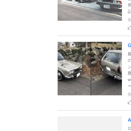
記
ー
A