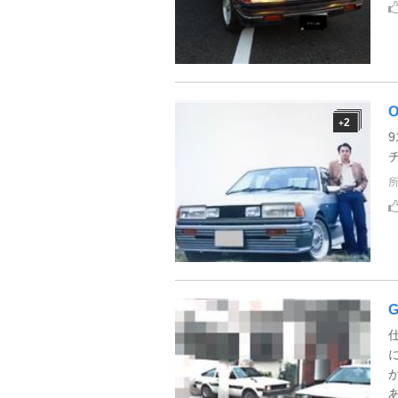
2
+
9
チ