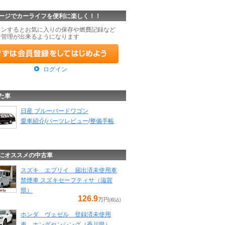
ージでカーライフを便利に楽しく！！
インするとお気に入りの保存や燃費記録など
な管理が出来るようになります
ログイン
た車
日産 ブルーバードワゴン
愛車紹介
/
パーツレビュー
/
整備手帳
にオススメの中古車
スズキ エブリイ 届出済未使用車
禁煙車 スズキセーフティサ（滋賀
県）
126.9
万円
(税込)
ホンダ ヴェゼル 登録済未使用
車 ホンダセンシング（香川県）