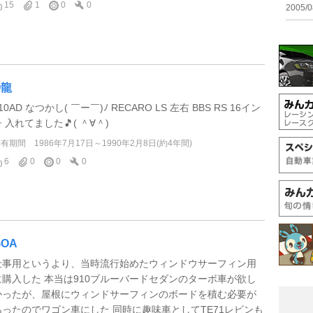
15
1
0
0
2005/0
O龍
10AD なつかし( ￣ー￣)ﾉ RECARO LS 左右 BBS RS 16イン
 入れてました🎵( ＾∀＾)
所有期間
1986年7月17日～1990年2月8日(約4年間)
6
0
0
0
GOA
仕事用というより、当時流行始めたウィンドウサーフィン用
に購入した 本当は910ブルーバードセダンのターボ車が欲し
かったが、屋根にウィンドサーフィンのボードを積む必要が
あったのでワゴン車にした 同時に趣味車としてTE71レビンも