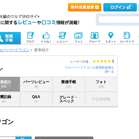
ブログ
イイね！
レビュー
フォト
グループ
スポット
カーライフ
ルーバードワゴン
愛車紹介
5
ユーザー評価：
ブルーバードワゴンの車買取相場を
ン
調べる
愛車紹介
パーツレビュー
整備手帳
フォト
(60)
(8)
(15)
(26)
燃費記録
Q&A
グレード・
中古車情報
スペック
(0)
(1)
ワゴン