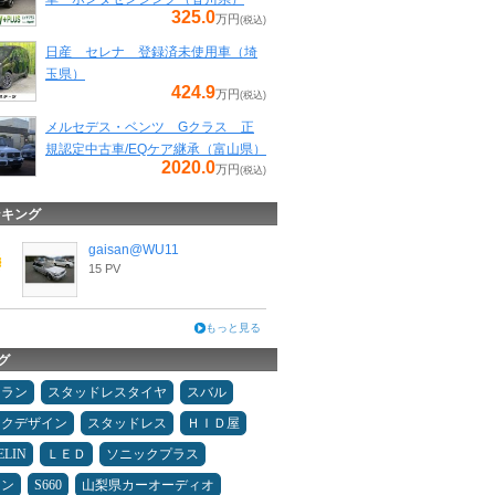
325.0
万円
(税込)
日産 セレナ 登録済未使用車（埼
玉県）
424.9
万円
(税込)
メルセデス・ベンツ Gクラス 正
規認定中古車/EQケア継承（富山県）
2020.0
万円
(税込)
ンキング
gaisan@WU11
15 PV
もっと見る
グ
ュラン
スタッドレスタイヤ
スバル
ックデザイン
スタッドレス
ＨＩＤ屋
ELIN
ＬＥＤ
ソニックプラス
メン
S660
山梨県カーオーディオ