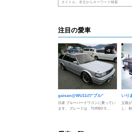
注目の愛車
5
+
gaisan@WU11の"ブル"
いり
日産 ブルーバードワゴンに乗ってい
父親が
ます。 グレードは、TURBO S ...
し、初