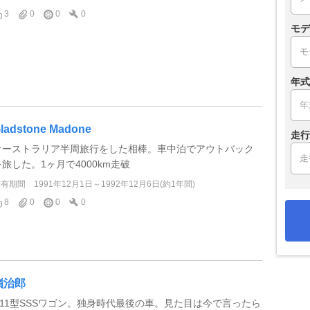
3
0
0
0
モデ
年式
ladstone Madone
走行
オーストラリア半周旅行をした相棒。車中泊でアウトバック
を旅した。1ヶ月で4000km走破
所有期間
1991年12月1日～1992年12月6日(約1年間)
8
0
0
0
嶺治郎
U11型SSSワゴン。独身時代最後の車。見た目は今で言ったら