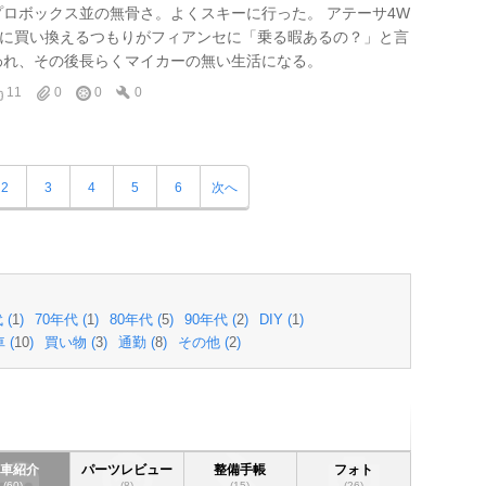
プロボックス並の無骨さ。よくスキーに行った。 アテーサ4W
Dに買い換えるつもりがフィアンセに「乗る暇あるの？」と言
われ、その後長らくマイカーの無い生活になる。
11
0
0
0
2
3
4
5
6
次へ
 (
1
)
70年代 (
1
)
80年代 (
5
)
90年代 (
2
)
DIY (
1
)
 (
10
)
買い物 (
3
)
通勤 (
8
)
その他 (
2
)
愛車紹介
パーツレビュー
整備手帳
フォト
(60)
(8)
(15)
(26)