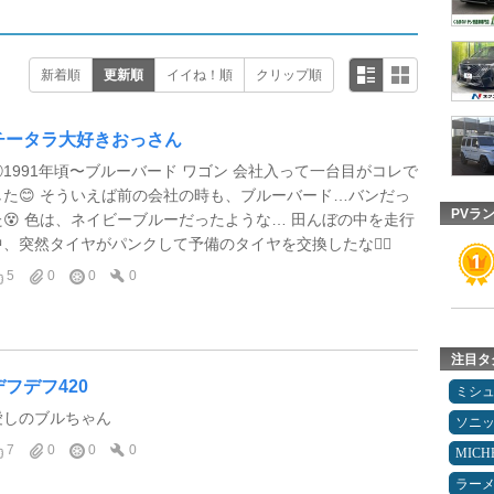
新着順
更新順
イイね！順
クリップ順
チータラ大好きおっさん
①1991年頃〜ブルーバード ワゴン 会社入って一台目がコレで
した😊 そういえば前の会社の時も、ブルーバード…バンだっ
PVラ
た😵 色は、ネイビーブルーだったような… 田んぼの中を走行
中、突然タイヤがパンクして予備のタイヤを交換したな😮‍💨
5
0
0
0
注目タ
デフデフ420
ミシ
愛しのブルちゃん
ソニ
7
0
0
0
MICH
ラー