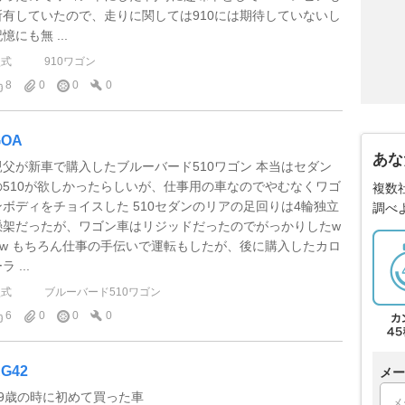
所有していたので、走りに関しては910には期待していないし
憶にも無 ...
型式
910ワゴン
8
0
0
0
GOA
あな
親父が新車で購入したブルーバード510ワゴン 本当はセダン
の510が欲しかったらしいが、仕事用の車なのでやむなくワゴ
複数
ンボディをチョイスした 510セダンのリアの足回りは4輪独立
調べ
懸架だったが、ワゴン車はリジッドだったのでがっかりしたw
ww もちろん仕事の手伝いで運転もしたが、後に購入したカロ
ラ ...
型式
ブルーバード510ワゴン
6
0
0
0
G42
メー
19歳の時に初めて買った車