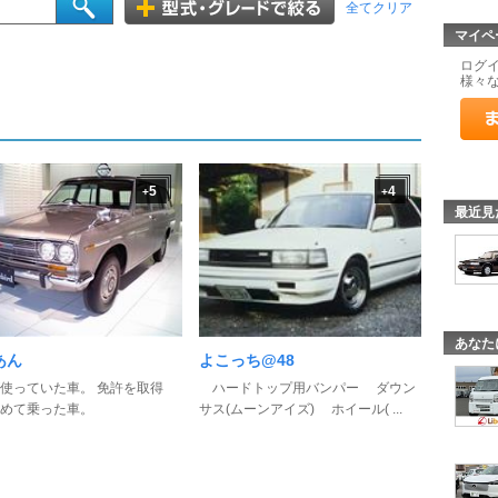
全てクリア
マイペ
ログ
様々
5
4
+
+
最近見
あなた
あん
よこっち@48
使っていた車。 免許を取得
ハードトップ用バンパー ダウン
めて乗った車。
サス(ムーンアイズ) ホイール( ...