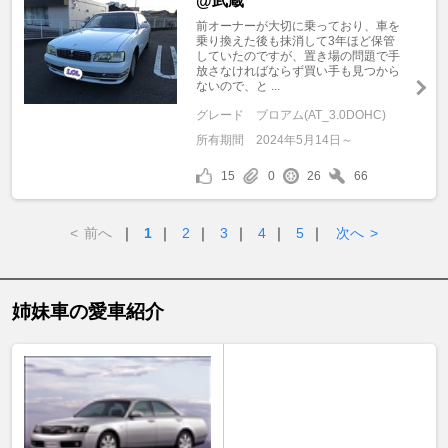
@武蔵
前オーナーが大切に乗っており、車を
乗り換えた後も抹消して3年ほど保管
していたのですが、置き場の問題で手
放さなければならず買い手も見つから
ないので、と ...
グレード
ブロアム(AT_3.0DOHC)
所有期間
2024年5月14日～
15
0
26
66
<
前へ
｜
1
｜
2
｜
3
｜
4
｜
5
｜
次へ
>
姉妹車の愛車紹介