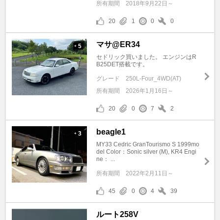
所有期間
2018年9月22日～
20
1
0
0
マサ@ER34
5
+
セドリック買いました。 エンジンはR
B25DET搭載です。
グレード
250L-Four_4WD(AT)
所有期間
2026年1月16日～
20
0
7
2
beagle1
3
+
MY33 Cedric GranTourismo S 1999mo
del Color：Sonic silver (M), KR4 Engi
ne： ...
所有期間
2022年2月11日～
45
0
4
39
ルート258V