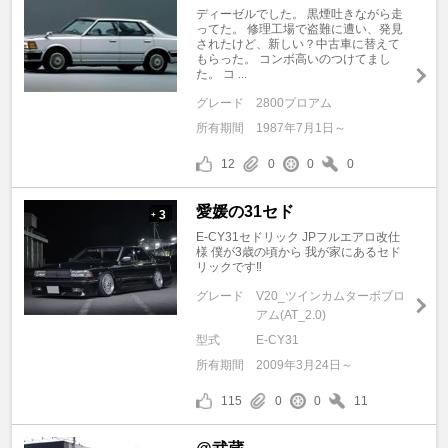
ディーゼルでした。 黒煙吐きながら走
ってた。 修理工場で盗難に遭い、発見
されたけど、新しい？中古車に替えて
もらった。 コンボ高いのつけてまし
た。 コ ...
グレード
2800ブロアム
所有期間
1987年7月1日～
12
0
0
0
愛媛の31セド
3
+
E-CY31セドリック JPフルエアロ改仕
様 僕が3歳の頃から 我が家にあるセド
リックです‼︎
グレード
V20_ツインカムターボブロ
アム(AT_2.0)
型式
E-CY31
所有期間
2009年3月24日～
115
0
0
11