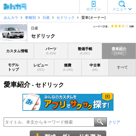
ログイン
メニュー
みんカラ
車種別
日産
セドリック
愛車(オーナー)
ユーザー評価：
3.89
日産
セドリック
パーツ
整備手帳
愛車紹介
カスタム情報
(5,458)
(4,091)
(3,811)
モデル
レビュー
燃費
中古車
すべて
トップ
(352)
(4,188)
(86)
愛車紹介
- セドリック
クリア