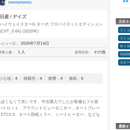
tommytommy
日産 / デイズ
注目タ
ハイウェイスターG ターボ プロパイロットエディション
ミシ
(CVT_0.66) (2020年)
ミシ
2026年7月14日
レビュー日：
ＨＩ
１人
その他
乗車人数：
使用目的：
TAK
スピ
り心地
：
4
積載性
：
4
燃費
：
4
価格
：
5
っぽくなくて良いです。中古購入でしたが装備もフル装
パイロット、アラウンドビューモニター、オートブレー
ETC2.0、オート防眩ミラー、シートヒーター、などな
最新オ