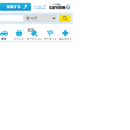
ヘルプ
愛車
イベント
オークション
サーキット
みんカラ＋