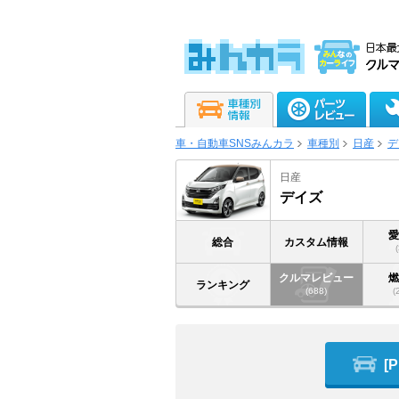
車・自動車SNSみんカラ
車種別
日産
デ
日産
デイズ
総合
カスタム情報
クルマレビュー
ランキング
(688)
(
[