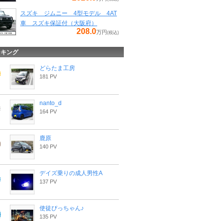
スズキ ジムニー 4型モデル 4AT
車 スズキ保証付（大阪府）
208.0
万円
(税込)
ンキング
どらたま工房
181 PV
nanto_d
164 PV
鹿原
140 PV
デイズ乗りの成人男性A
137 PV
使徒ぴっちゃん♪
135 PV