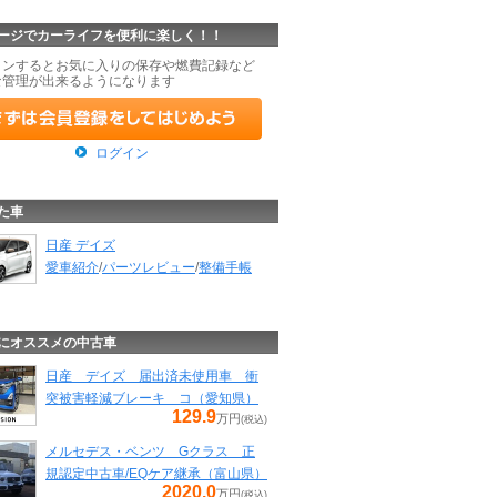
ージでカーライフを便利に楽しく！！
インするとお気に入りの保存や燃費記録など
な管理が出来るようになります
ログイン
た車
日産 デイズ
愛車紹介
/
パーツレビュー
/
整備手帳
にオススメの中古車
日産 デイズ 届出済未使用車 衝
突被害軽減ブレーキ コ（愛知県）
129.9
万円
(税込)
メルセデス・ベンツ Gクラス 正
規認定中古車/EQケア継承（富山県）
2020.0
万円
(税込)