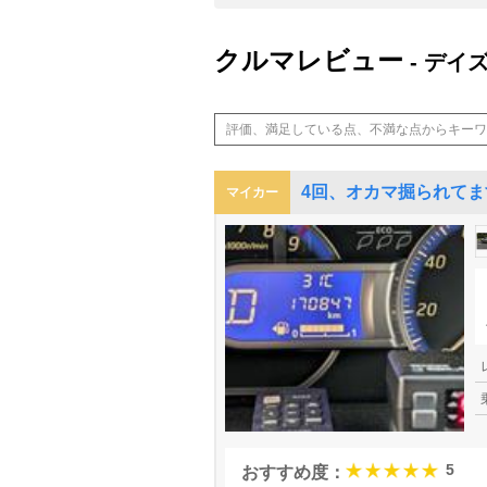
クルマレビュー
- デイ
4回、オカマ掘られてま
マイカー
5
おすすめ度：