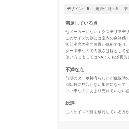
デザイン
：
5
走行性能
：
5
乗
満足している点
他メーカーにないエクステリアデ
このサイズの割には室内の余裕感
後部座席の座面位置が低めであり
ターボ車なので力強さは軽として
使い方によってはNAよりも燃費良
不満な点
前期のターボ特有らしいが低速時
回転数に見合わない加速になって
いい車なのにあまり売れていない
総評
このサイズの軽を検討している方