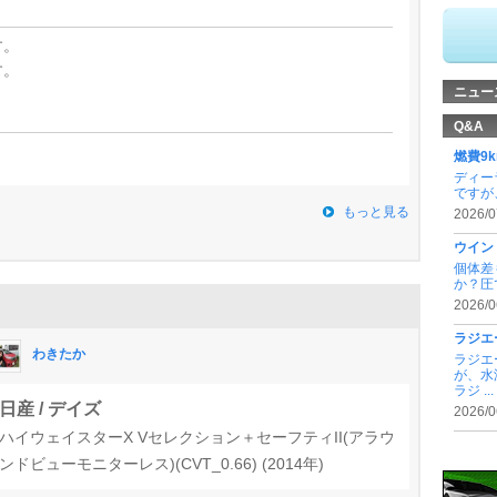
す。
す。
ニュー
Q&A
燃費9k
ディー
ですが
もっと見る
2026/0
ウイン
個体差
か？圧
2026/0
ラジエ
わきたか
ラジエ
が、水
ラジ ...
日産 / デイズ
2026/0
ハイウェイスターX Vセレクション＋セーフティII(アラウ
ンドビューモニターレス)(CVT_0.66) (2014年)