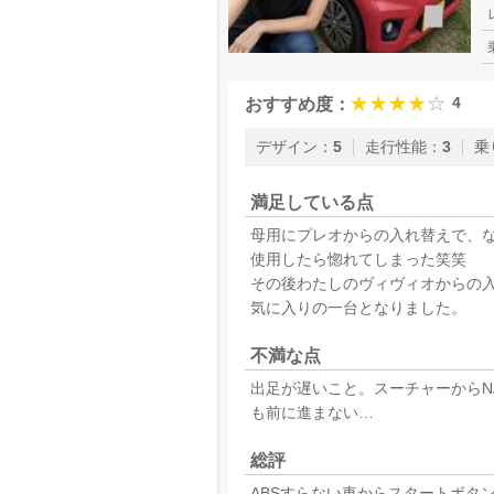
4
おすすめ度：
デザイン
：
5
走行性能
：
3
乗
満足している点
母用にプレオからの入れ替えで、
使用したら惚れてしまった笑笑
その後わたしのヴィヴィオからの
気に入りの一台となりました。
不満な点
出足が遅いこと。スーチャーからN
も前に進まない…
総評
ABSすらない車からスタートボタ