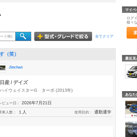
マイペ
ズ
ログ
様々
全てクリア
す（笑）
最近見
Jinchan
日産 / デイズ
ハイウェイスターG ターボ (2013年)
あなた
2026年7月21日
レビュー日：
１人
通勤通学
乗車人数：
使用目的：