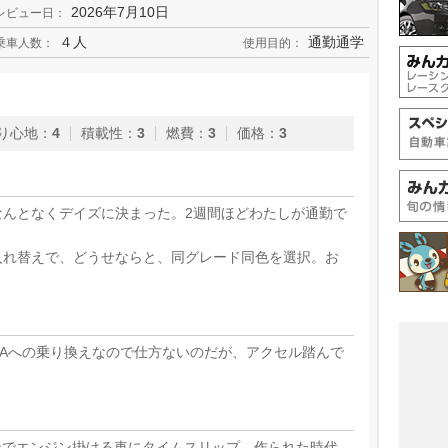
2026年7月10日
レビュー日：
４人
通勤通学
乗車人数：
使用目的：
り心地
：
4
積載性
：
3
燃費
：
3
価格
：
3
なんとなくデイズに決まった。2週間ほどわたしが通勤で
入れ替えで、どうせならと、同グレード同色を選択。お
Aへの乗り換えなので仕方ないのだが、アクセル踏んで
ンでエンジン掛ける車にタイムスリップ。作られた時代