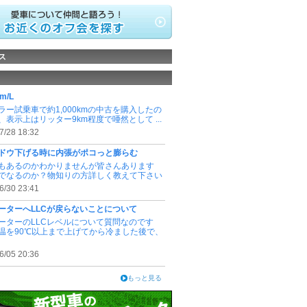
ス
m/L
ラー試乗車で約1,000kmの中古を購入したの
、表示上はリッター9km程度で唖然として ...
7/28 18:32
ドウ下げる時に内張がポコっと膨らむ
もあるのかわかりませんが皆さんあります
でなるのか？物知りの方詳しく教えて下さい
6/30 23:41
ーターへLLCが戻らないことについて
ーターのLLCレベルについて質問なのです
温を90℃以上まで上げてから冷ました後で、
6/05 20:36
もっと見る