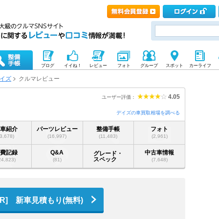
ブログ
イイね！
レビュー
フォト
グループ
スポット
カーライフ
イズ
クルマレビュー
4.05
ユーザー評価：
デイズの車買取相場を調べる
愛車紹介
パーツレビュー
整備手帳
フォト
(3,678)
(16,997)
(11,483)
(2,961)
燃費記録
Q&A
中古車情報
グレード・
スペック
24,823)
(81)
(7,648)
PR] 新車見積もり(無料)