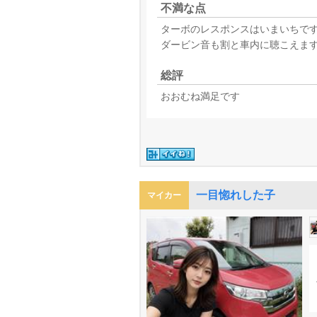
不満な点
ターボのレスポンスはいまいちで
ダービン音も割と車内に聴こえま
総評
おおむね満足です
一目惚れした子
マイカー