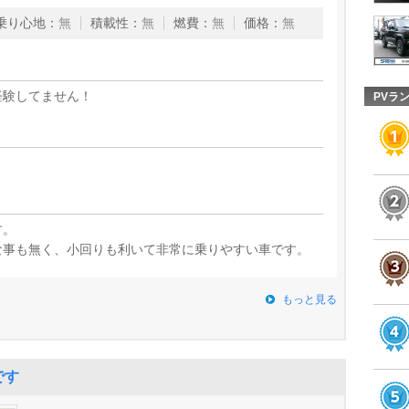
乗り心地
：
無
積載性
：
無
燃費
：
無
価格
：
無
経験してません！
PVラ
す。
な事も無く、小回りも利いて非常に乗りやすい車です。
もっと見る
です