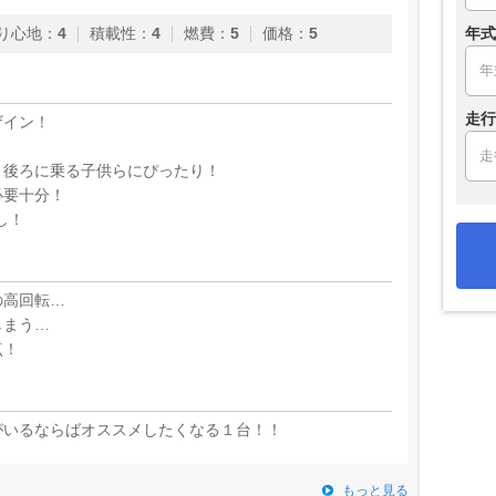
年式
り心地
：
4
積載性
：
4
燃費
：
5
価格
：
5
走行
ザイン！
！
、後ろに乗る子供らにぴったり！
必要十分！
し！
の高回転…
しまう…
点！
がいるならばオススメしたくなる１台！！
もっと見る