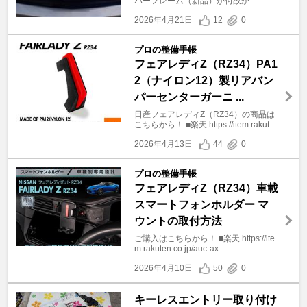
バーフレーム（新品）が何故か ...
2026年4月21日
12
0
プロの整備手帳
フェアレディZ（RZ34）PA1
2（ナイロン12）製リアバン
パーセンターガーニ ...
日産フェアレディZ（RZ34）の商品は
こちらから！ ■楽天 https://item.rakut ...
2026年4月13日
44
0
プロの整備手帳
フェアレディZ（RZ34）車載
スマートフォンホルダー マ
ウントの取付方法
ご購入はこちらから！ ■楽天 https://ite
m.rakuten.co.jp/auc-ax ...
2026年4月10日
50
0
キーレスエントリー取り付け