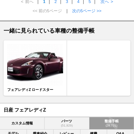
<
前へ
｜
1
｜
2
｜
3
｜
4
｜
5
｜
次へ
>
<< 前の5ページ
｜
次の5ページ >>
一緒に見られている車種の整備手帳
フェアレディZ ロードスター
日産 フェアレディZ
パーツ
整備手帳
カスタム情報
(51,929)
(28,731)
モデル
愛車紹介
レビュー
燃費
Q&A