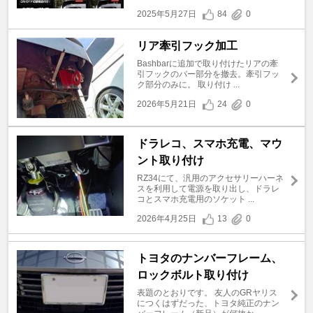
2025年5月27日
84
0
リア牽引フック加工
Bashbarに追加で取り付けたリアの牽
引フックのバー部分を撤去。牽引フッ
ク部分のみに。 取り付け ...
2026年5月21日
24
0
ドラレコ、スマホ充電、マウ
ント取り付け
RZ34にて、汎用のアクセサリーハーネ
スを利用して電源を取り出し、ドラレ
コとスマホ充電用のソケット ...
2026年4月25日
13
0
トヨタのナンバーフレーム、
ロックボルト取り付け
表題のとおりです。 友人のGRヤリス
につくはずだった、トヨタ純正のナン