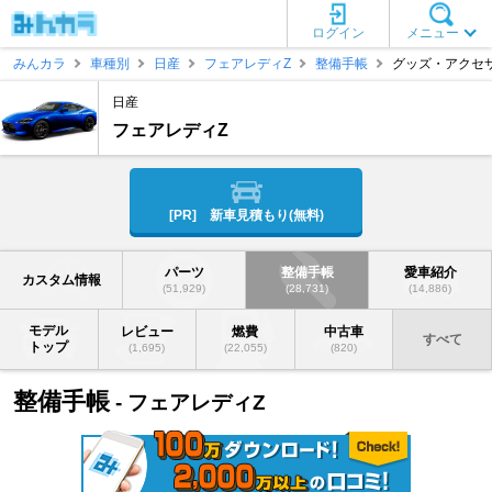
ログイン
メニュー
みんカラ
車種別
日産
フェアレディZ
整備手帳
グッズ・アクセ
日産
フェアレディZ
[PR] 新車見積もり(無料)
パーツ
整備手帳
愛車紹介
カスタム情報
(51,929)
(28,731)
(14,886)
モデル
レビュー
燃費
中古車
すべて
トップ
(1,695)
(22,055)
(820)
整備手帳
- フェアレディZ