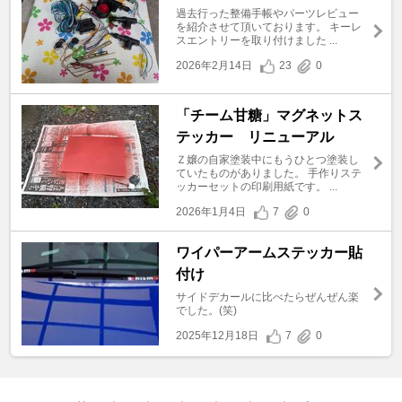
過去行った整備手帳やパーツレビュー
を紹介させて頂いております。 キーレ
スエントリーを取り付けました ...
2026年2月14日
23
0
「チーム甘糖」マグネットス
テッカー リニューアル
Ｚ嬢の自家塗装中にもうひとつ塗装し
ていたものがありました。 手作りステ
ッカーセットの印刷用紙です。 ...
2026年1月4日
7
0
ワイパーアームステッカー貼
付け
サイドデカールに比べたらぜんぜん楽
でした。(笑)
2025年12月18日
7
0