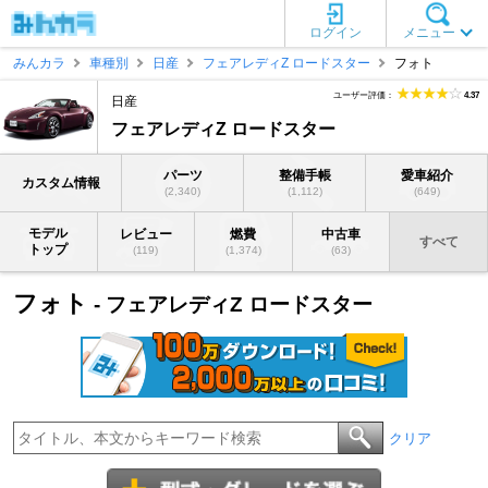
ログイン
メニュー
みんカラ
車種別
日産
フェアレディZ ロードスター
フォト
ユーザー評価：
4.37
日産
フェアレディZ ロードスター
パーツ
整備手帳
愛車紹介
カスタム情報
(2,340)
(1,112)
(649)
モデル
レビュー
燃費
中古車
すべて
トップ
(119)
(1,374)
(63)
フォト
- フェアレディZ ロードスター
クリア