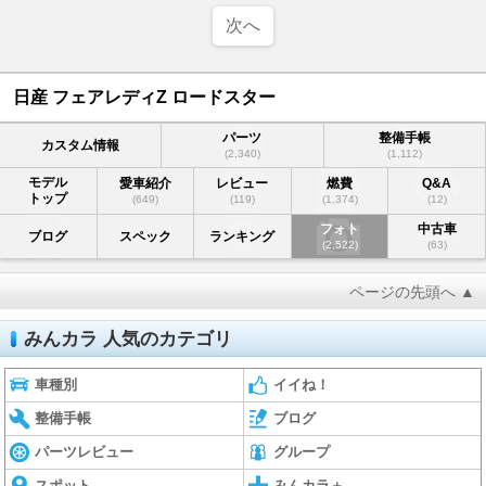
次へ
日産 フェアレディZ ロードスター
パーツ
整備手帳
カスタム情報
(2,340)
(1,112)
モデル
愛車紹介
レビュー
燃費
Q&A
トップ
(649)
(119)
(1,374)
(12)
フォト
中古車
ブログ
スペック
ランキング
(2,522)
(63)
ページの先頭へ ▲
みんカラ 人気のカテゴリ
車種別
イイね！
整備手帳
ブログ
パーツレビュー
グループ
スポット
みんカラ＋