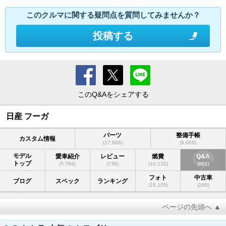
このクルマに関する疑問点を質問してみませんか？
投稿する
このQ&Aをシェアする
日産 フーガ
パーツ
整備手帳
カスタム情報
(17,606)
(9,066)
モデル
愛車紹介
レビュー
燃費
Q&A
トップ
(5,784)
(736)
(10,132)
(661)
フォト
中古車
ブログ
スペック
ランキング
(10,105)
(260)
ページの先頭へ ▲