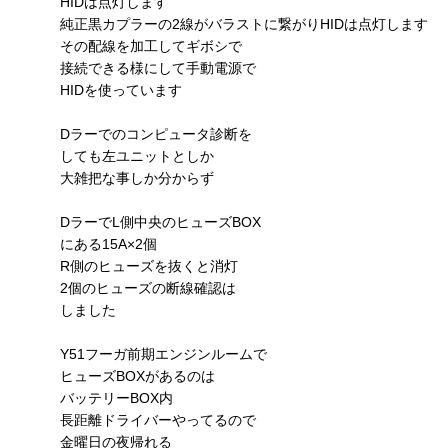
HIDは点灯します
純正黒カプラーの2線がバラストに繋がりHIDは点灯します
その配線を加工してギボシで
接続できる様にして手動電源で
HIDを使っています
Dラーでのコンピュータ診断を
しても左ユニットとしか
大雑把な事しか分からず
DラーでL側中央のヒューズBOX
にある15A×2個
R側のヒューズを抜くと消灯
2個のヒューズの断線確認は
しました
Y51フーガ前期エンジンルームで
ヒューズBOXがあるのは
バッテリーBOX内
長距離ドライバーやってるので
金曜日の夜帰れる