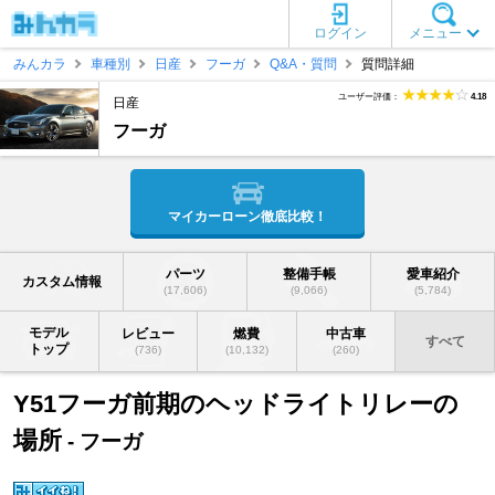
ログイン
メニュー
みんカラ
車種別
日産
フーガ
Q&A・質問
質問詳細
ユーザー評価：
4.18
日産
フーガ
マイカーローン徹底比較！
パーツ
整備手帳
愛車紹介
カスタム情報
(17,606)
(9,066)
(5,784)
モデル
レビュー
燃費
中古車
すべて
トップ
(736)
(10,132)
(260)
Y51フーガ前期のヘッドライトリレーの
場所
- フーガ