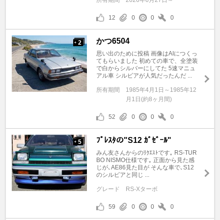
所有期間
2026年6月27日～
12
0
0
0
かつ6504
2
+
思い出のために投稿 画像はAIにつくっ
てもらいました 初めての車で、全塗装
で白からシルバーにしてた 5速マニュ
アル車 シルビアが人気だったんだ ...
所有期間
1985年4月1日～1985年12
月1日(約8ヶ月間)
52
0
0
0
ﾌﾟﾚｽﾀの"S12 ｶﾞｾﾞｰﾙ"
5
+
みん友さんからのﾘｸｴｽﾄです｡ RS-TUR
BO NISMO仕様です｡ 正面から見た感
じが､AE86見た目が そんな車で､S12
のシルビアと同じ ...
グレード
RS-Xターボ
59
0
0
0