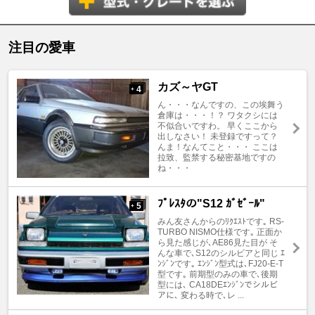
注目の愛車
カズ～ヤGT
4
+
ん・・・なんですの、この埃舞う
倉庫は・・・！？ ワタクシには
不似合いですわ。 早くここから
出しなさい！ 未登録ですって？
んま！なんてこと・・・ ここは
拉致、監禁する秘密基地ですの
ね・・・
ﾌﾟﾚｽﾀの"S12 ｶﾞｾﾞｰﾙ"
5
+
みん友さんからのﾘｸｴｽﾄです｡ RS-
TURBO NISMO仕様です｡ 正面か
ら見た感じが､AE86見た目が そ
んな車で､S12のシルビアと同じ ｴ
ﾝｼﾞﾝです｡ ｴﾝｼﾞﾝ型式は､FJ20-E-T
型です｡ 前期型のみの車で､後期
型には､ CA18DEｴﾝｼﾞﾝでシルビ
アに､ 変わる時で､レ ...