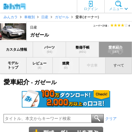
ログイン
メニュー
みんカラ
車種別
日産
ガゼール
愛車(オーナー)
ユーザー評価：
4
日産
ガゼール
パーツ
整備手帳
愛車紹介
カスタム情報
(94)
(401)
(187)
モデル
レビュー
燃費
中古車
すべて
トップ
(4)
(0)
愛車紹介
- ガゼール
クリア