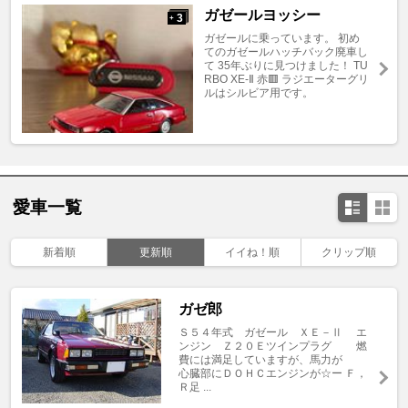
ガゼールヨッシー
3
+
ガゼールに乗っています。 初め
てのガゼールハッチバック廃車し
て 35年ぶりに見つけました！ TU
RBO XE-Ⅱ 赤🟥 ラジエーターグリ
ルはシルビア用です。
愛車一覧
新着順
更新順
イイね！順
クリップ順
ガゼ郎
Ｓ５４年式 ガゼール ＸＥ－Ⅱ エ
ンジン Ｚ２０Ｅツインプラグ 燃
費には満足していますが、馬力が
心臓部にＤＯＨＣエンジンが☆ー Ｆ，
Ｒ足 ...