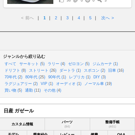
36
0
0
3
<
前へ
｜
1
｜
2
｜
3
｜
4
｜
5
｜
次へ
>
ジャンルから絞り込む
すべて
サーキット (
5
)
ラリー (
4
)
ゼロヨン (
5
)
ジムカーナ (
1
)
ドリフト (
8
)
ストリート (
26
)
ダートラ (
1
)
スポコン (
2
)
旧車 (
16
)
70年代 (
2
)
80年代 (
25
)
90年代 (
1
)
レプリカ (
1
)
DIY (
3
)
ラグジュアリー (
2
)
VIP (
1
)
オーディオ (
1
)
ノーマル車 (
19
)
買い物 (
5
)
通勤 (
11
)
その他 (
4
)
日産 ガゼール
パーツ
整備手帳
カスタム情報
(94)
(401)
モデル
愛車紹介
レビュー
燃費
Q&A