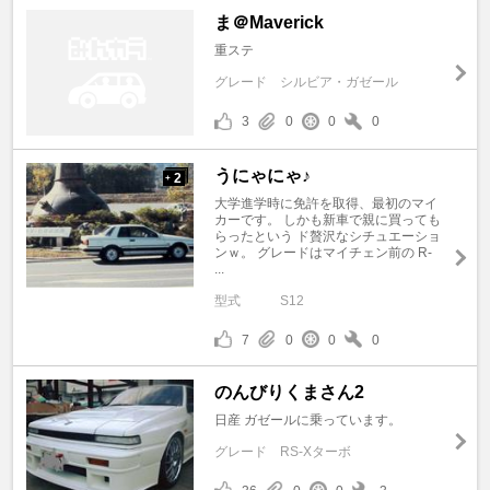
ま＠Maverick
重ステ
グレード
シルビア・ガゼール
3
0
0
0
うにゃにゃ♪
2
+
大学進学時に免許を取得、最初のマイ
カーです。 しかも新車で親に買っても
らったという ド贅沢なシチュエーショ
ンｗ。 グレードはマイチェン前の R-
...
型式
S12
7
0
0
0
のんびりくまさん2
日産 ガゼールに乗っています。
グレード
RS-Xターボ