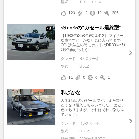
型式
ＰＳ－１１０
123
2
19
205
☆ten☆の"ガゼール最終型"
5
+
【1983年(S58年)式 US12】 マイナー
な車ですが、かなり気に入ってます(^
O^) (大学生の時にホントはDR30ｽｶｲﾗｲ
ﾝ鉄仮面が欲しか ...
グレード
RS-Xターボ
型式
US12
11
0
0
1
和ざかな
人生2台目のガゼールです。 また乗り
たくなり購入しちゃいました。 まだ、
色々ありますが、それはそれで楽しん
でいます。
グレード
RS-Xターボ
型式
US12