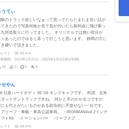
さうてぃ
四駆のトラック欲しいなぁって思ってたらたまたま良い話が
出てきたので写真何枚か見て気が付いたら新幹線に飛び乗っ
て九州迄取りに行ってました。 オリジナルでは無い部分が
多々あったのでゆるく弄って行こうと思います。 静岡の方に
引き継いで頂きました。
グレード
SE-V6 4×4
所有期間
2023年2月22日～2025年3月3日(約2年間)
30
0
0
0
キセやん
’88 日産ハードボディ SE-V6 キングキャブです。 所謂、北米
版ダットサントラックですね。 何かと手のかかるコですが、
何にも代えがたいものがある総合的に手放せない一台です。
リアリーフ・車幅・車高公認車両。 ・IRONMAN4x4 2インチ
リフトKit -トーションバー -リーフスプ ...
グレード
SE-V6 4×4