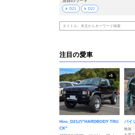
注目のワード
D21
D22
注目の愛車
5
+
Hiro_D21の"HARDBODY TRU
パイ
CK"
映画「
を見て