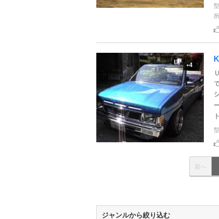
K
4
+
Ｕ
ト
前へ
ジャンルから絞り込む