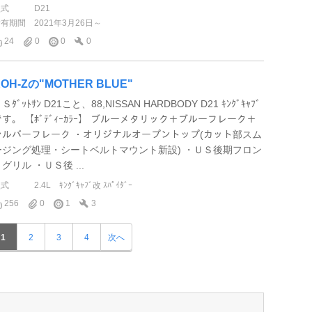
型式
D21
所有期間
2021年3月26日～
24
0
0
0
OH-Zの"MOTHER BLUE"
Ｓﾀﾞｯﾄｻﾝ D21こと、88,NISSAN HARDBODY D21 ｷﾝｸﾞｷｬﾌﾞ
です。 【ﾎﾞﾃﾞｨｰｶﾗｰ】 ブルーメタリック＋ブルーフレーク＋
シルバーフレーク ・オリジナルオープントップ(カット部スム
ージング処理・シートベルトマウント新設) ・ＵＳ後期フロン
グリル ・ＵＳ後 ...
型式
2.4L ｷﾝｸﾞｷｬﾌﾞ改 ｽﾊﾟｲﾀﾞｰ
256
0
1
3
1
2
3
4
次へ