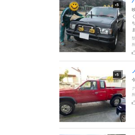
5
+
5
+