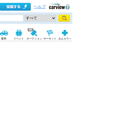
ヘルプ
愛車
イベント
オークション
サーキット
みんカラ＋