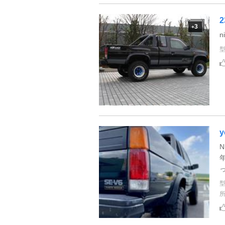
2
3
+
n
y
N