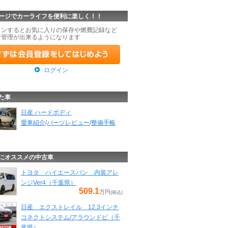
ージでカーライフを便利に楽しく！！
インするとお気に入りの保存や燃費記録など
な管理が出来るようになります
ログイン
た車
日産 ハードボディ
愛車紹介
/
パーツレビュー
/
整備手帳
にオススメの中古車
トヨタ ハイエースバン 内装アレ
ンジVer4（千葉県）
509.1
万円
(税込)
日産 エクストレイル 12.3インチ
コネクトシステム/アラウンドビ（千
葉県）