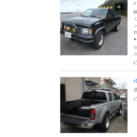
5
+
れ
r