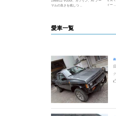
1988/12 VG30i、ガソリン、AT ノー
ィー ...
マルの良さを残しつ ...
愛車一覧
a