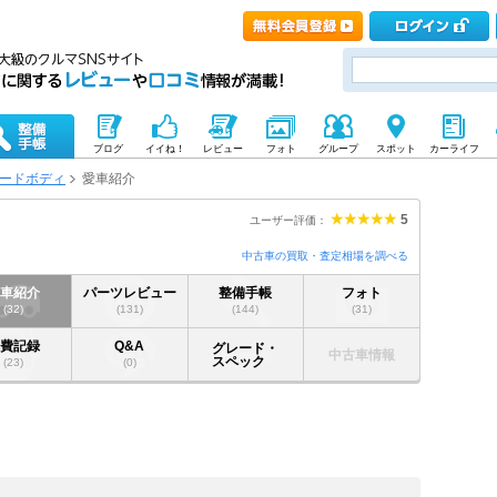
ブログ
イイね！
レビュー
フォト
グループ
スポット
カーライフ
ードボディ
愛車紹介
5
ユーザー評価：
中古車の買取・査定相場を調べる
愛車紹介
パーツレビュー
整備手帳
フォト
(32)
(131)
(144)
(31)
燃費記録
Q&A
グレード・
中古車情報
スペック
(23)
(0)