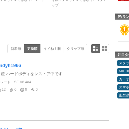
ップ ...
PVラ
新着順
更新順
イイね！順
クリップ順
注目タ
スタ
ndyh1966
MICH
日産 ハードボディをレストア中です
カー
グレード
SE-V6 4×4
スマ
12
0
0
0
山梨