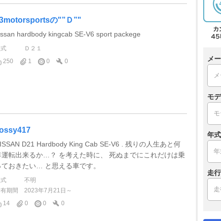
3motorsportsの"”Ｄ”"
issan hardbody kingcab SE-V6 sport packege
型式
Ｄ２１
メー
250
1
0
0
モデ
ossy417
年式
ISSAN D21 Hardbody King Cab SE-V6 . 残りの人生あと何
年運転出来るか…？ を考えた時に、 死ぬまでにこれだけは乗
っておきたい… と思える車です。
走行
型式
不明
所有期間
2023年7月21日～
14
0
0
0