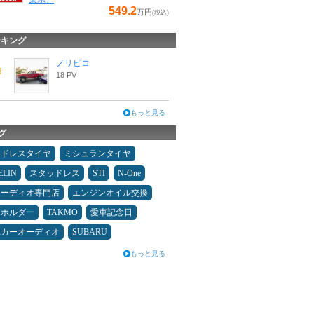
549.2
万円
(税込)
ンキング
ノリピコ
18 PV
もっと見る
グ
ッドレスタイヤ
ミシュランタイヤ
ELIN
スタッドレス
STI
N-One
オーディオ専門店
エンジンオイル交換
ホホルダー
TAKMO
愛車記念日
県カーオーディオ
SUBARU
もっと見る