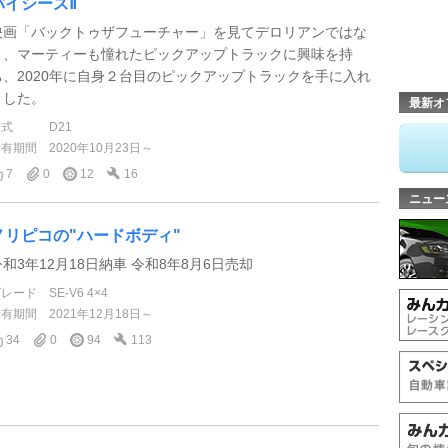
パイシーズⅡ
映画「バックトゥザフューチャー」を見てデロリアンではな
く、マーティーも憧れたピックアップトラックに興味を持
ち、2020年に自身２台目のピックアップトラックを手に入れ
ました。
最新オ
型式
D21
所有期間
2020年10月23日～
7
0
12
16
ニュー
ノリピコの"ハードボディ"
令和3年12月18日納車 令和8年8月6日売却
グレード
SE-V6 4×4
所有期間
2021年12月18日～
34
0
94
113