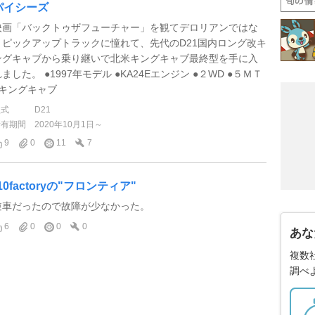
パイシーズ
映画「バックトゥザフューチャー」を観てデロリアンではな
くピックアップトラックに憧れて、先代のD21国内ロング改キ
ングキャブから乗り継いで北米キングキャブ最終型を手に入
ました。 ●1997年モデル ●KA24Eエンジン ●２WD ●５ＭＴ
●キングキャブ
型式
D21
所有期間
2020年10月1日～
9
0
11
7
10factoryの"フロンティア"
逆車だったので故障が少なかった。
6
0
0
0
あな
複数
調べ