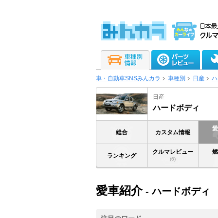
車・自動車SNSみんカラ
車種別
日産
ハ
日産
ハードボディ
総合
カスタム情報
クルマレビュー
ランキング
(6)
愛車紹介
- ハードボディ