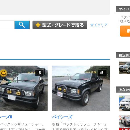
マイペ
ログ
様々
全てクリア
最近見
5
5
+
+
あなた
シーズⅡ
パイシーズ
バックトゥザフューチャー」
映画「バックトゥザフューチャー」
デロリアンではなく、マーテ
を観てデロリアンではなくピックア