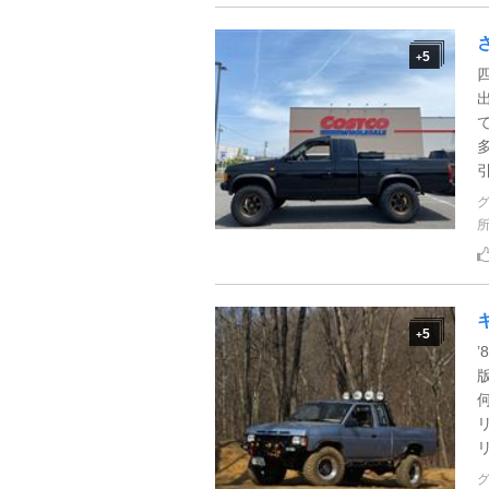
5
+
5
+