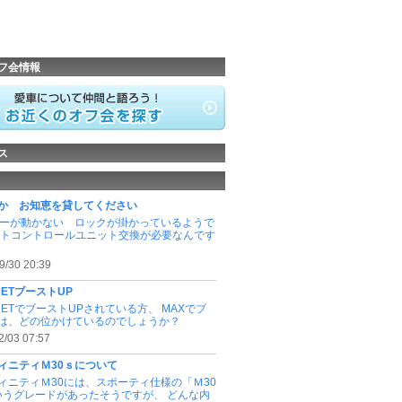
フ会情報
ス
か お知恵を貸してください
バーが動かない ロックが掛かっているようで
フトコントロールユニット交換が必要なんです
9/30 20:39
DETブーストUP
0DETでブーストUPされている方、 MAXでブ
は、どの位かけているのでしょうか？
2/03 07:57
ィニティＭ30ｓについて
ィニティＭ30には、スポーティ仕様の「Ｍ30
いうグレードがあったそうですが、 どんな内