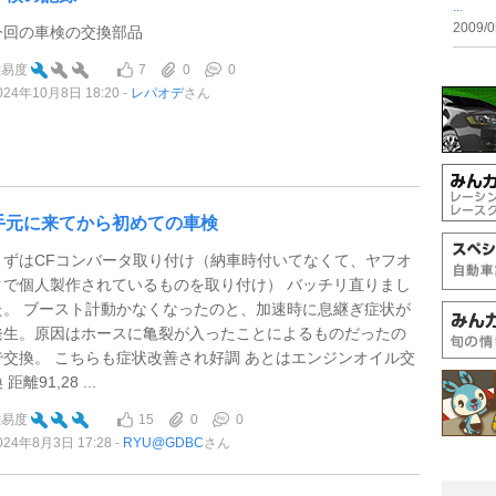
...
2009/0
今回の車検の交換部品
7
0
0
難易度
024年10月8日 18:20
レパオデ
さん
手元に来てから初めての車検
まずはCFコンバータ取り付け（納車時付いてなくて、ヤフオ
クで個人製作されているものを取り付け） バッチリ直りまし
た。 ブースト計動かなくなったのと、加速時に息継ぎ症状が
発生。原因はホースに亀裂が入ったことによるものだったの
で交換。 こちらも症状改善され好調 あとはエンジンオイル交
 距離91,28 ...
15
0
0
難易度
024年8月3日 17:28
RYU@GDBC
さん