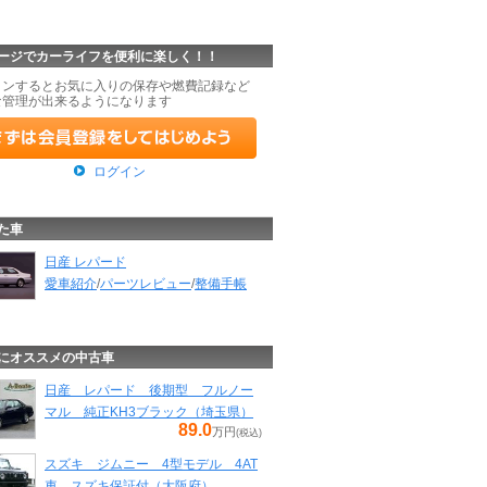
ージでカーライフを便利に楽しく！！
インするとお気に入りの保存や燃費記録など
な管理が出来るようになります
ログイン
た車
日産 レパード
愛車紹介
/
パーツレビュー
/
整備手帳
にオススメの中古車
日産 レパード 後期型 フルノー
マル 純正KH3ブラック（埼玉県）
89.0
万円
(税込)
スズキ ジムニー 4型モデル 4AT
車 スズキ保証付（大阪府）