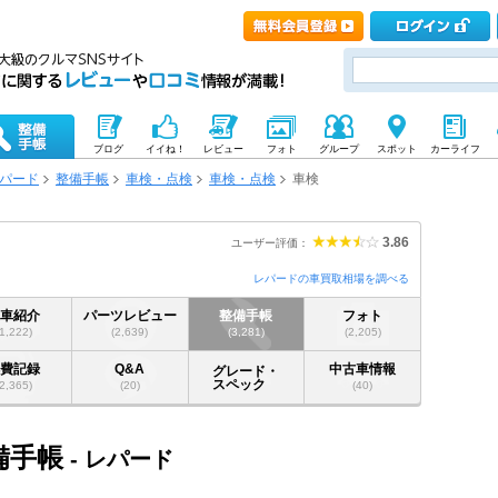
ブログ
イイね！
レビュー
フォト
グループ
スポット
カーライフ
パード
整備手帳
車検・点検
車検・点検
車検
3.86
ユーザー評価：
レパードの車買取相場を調べる
愛車紹介
パーツレビュー
整備手帳
フォト
(1,222)
(2,639)
(3,281)
(2,205)
燃費記録
Q&A
中古車情報
グレード・
スペック
(2,365)
(20)
(40)
整備手帳
- レパード