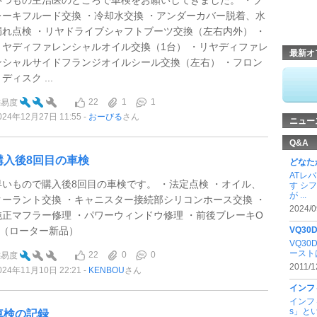
レーキフルード交換 ・冷却水交換 ・アンダーカバー脱着、水
漏れ点検 ・リヤドライブシャフトブーツ交換（左右内外） ・
リヤディファレンシャルオイル交換（1台） ・リヤディファレ
最新オ
ンシャルサイドフランジオイルシール交換（左右） ・フロン
ディスク ...
22
1
1
難易度
024年12月27日 11:55
おーびる
さん
ニュー
Q&A
購入後8回目の車検
どなた
ATレ
早いもので購入後8回目の車検です。 ・法定点検 ・オイル、
す シ
が ...
クーラント交換 ・キャニスター接続部シリコンホース交換 ・
2024/0
純正マフラー修理 ・パワーウィンドウ修理 ・前後ブレーキO
H（ローター新品）
VQ30
VQ3
ースト
22
0
0
難易度
2011/1
024年11月10日 22:21
KENBOU
さん
インフ
インフ
s」と
車検の記録