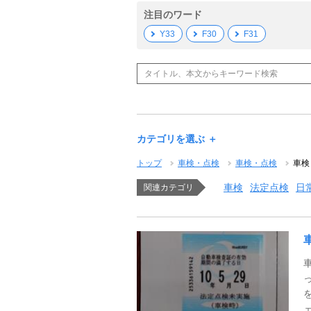
注目のワード
Y33
F30
F31
カテゴリを選ぶ ＋
トップ
車検・点検
車検・点検
車検
車検
法定点検
日
関連カテゴリ