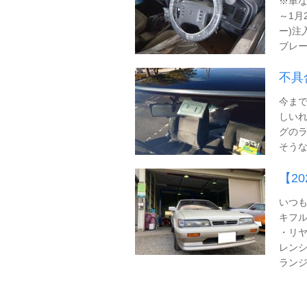
※単な
～1月
ー)注
ブレー
不具
今まで
しいれ
グのラ
そうな
【2
いつも
キフル
・リヤ
レンシ
ランジオ