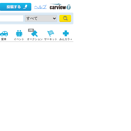
ヘルプ
愛車
イベント
オークション
サーキット
みんカラ＋