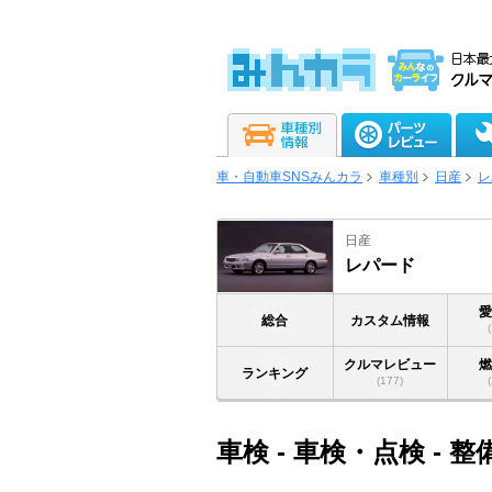
車・自動車SNSみんカラ
車種別
日産
レ
日産
レパード
総合
カスタム情報
クルマレビュー
ランキング
(177)
車検 - 車検・点検 - 