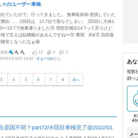
久々のユーザー車検
晴れていたので、行ってきました。 無事取得🤩 危惧していた
空燃比…… 1回目は、12.7位で落ちてしまい、 2回目に大体1
3.5〜13.7で無事通りました😙 理想空燃比14.7って言うけど、
車検で言えば結構幅があるんですね〜😙 費用 約6万 自賠責
保険安くなったなぁ😆
15
0
2
難易度
024年5月30日 19:30
まぁーcan
さん
あな
複数
調べ
3
4
5
6
7
8
次へ
原因不明？part72/④回目車検完了@2022/01
メー