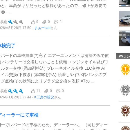
のと、車高がギリだったと指摘があったので、修正が必要で
😣 ...
9
0
1
難易度
026年5月28日 17:50
まぁーcan
さん
車検完了
レパードの車検無事(?)完了 エアーエレメントは清掃のみで依
PVラ
頼 バッテリーは交換しないことも依頼 エンジンオイル及びフ
ィルター交換 (添加剤持込) ブレーキオイル交換 LLC交換 AT
オイル交換(下抜き) (添加剤持込) 脱着しやすい右バンクのプ
ラグ点検(その状態によりプラグ全交換を依頼 ATの ...
11
0
0
難易度
026年1月29日 22:44
K工房の親父
さん
ディーラーにて車検
朝一でレパードの車検のため、ディーラーへ。 （同じディー