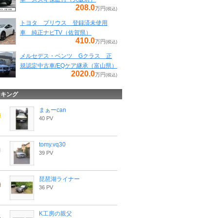
208.0
万円
(税込)
トヨタ プリウス 登録済未使用
車 純正ナビTV（佐賀県）
410.0
万円
(税込)
メルセデス・ベンツ Gクラス 正
規認定中古車/EQケア継承（富山県）
2020.0
万円
(税込)
ンキング
まぁーcan
40 PV
tomy.vq30
39 PV
琵琶湖ライナー
36 PV
K工房の親父