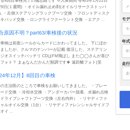
る4回目車検完了の備忘録です ※入庫期間 令和3年1月22日
29日(１週間) ・オイル漏れ止め剤(オイルリサークストッパ
入 ・左側ステアリングラックブーツ交換 ・フロントディスク
モデ
キパッド交換 ・ロングライフクーラント交換 ・エアク ...
合原因不明？part63/車検後の状況
年式
車検は前面シールからカードにかわってました。 下にぼか
ましたが、クルマのナンバーが記載 復活した、ステアリン
ジオスイッチバッチリ CDはFM飛ばし また◯◯さんが喜び
フォト？ まぁなんだかんだ順調です🍀 遠距離フォト(笑
走行
024年12月】8回目の車検
の主治医のところで車検をお願いしてきました。 ・ブレー
ード交換 ・冷却水交換 ・アンダーカバー脱着、水漏れ点検
ドライブシャフトブーツ交換（左右内外） ・リヤディファ
ャルオイル交換（1台） ・リヤディファレンシャルサイドフ
イ ...