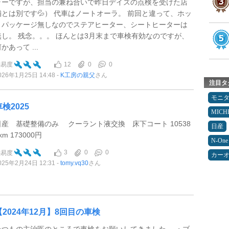
ラーですが、担当の兼ね合いで昨日デイズの点検を受けた店
舗とは別です💦） 代車はノートオーラ。 前回と違って、ホッ
トパッケージ無しなのでステアヒーター、シートヒーターは
無し。 残念。。。 ほんとは3月末まで車検有効なのですが、
かあって ...
12
0
0
難易度
026年1月25日 14:48
K工房の親父
さん
注目タ
モニ
車検2025
MICH
日産 基礎整備のみ クーラント液交換 床下コート 10538
日産
km 173000円
N-One
3
0
0
難易度
カー
025年2月24日 12:31
tomy.vq30
さん
【2024年12月】8回目の車検
いつもの主治医のところで車検をお願いしてきました。 ・ブ