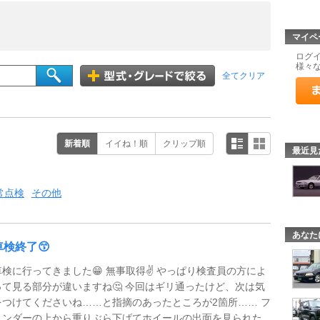
マイペ
ログ
様々
全てクリア
新着順
イイね！順
クリップ順
最近見
常点検
その他
あなた
車検終了😙
車検に行ってきました😁 無事取得✌️ やっぱり検査員の方によ
って見る部分が違いますね🤔 今回はギリ通ったけど、次は気
をつけてくださいね……と指摘のあったところが2箇所…… フ
ェンダーの上から重りぶら下げてホイールの出面を見られた