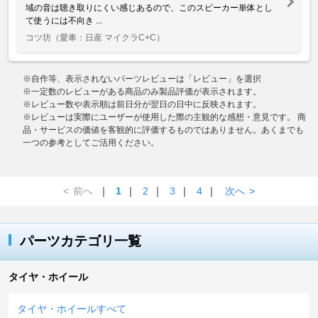
域の音は聴き取りにくい感じあるので、このスピーカー単体とし
て使うには不向き ...
コツ坊
（愛車：日産 マイクラC+C）
※自作等、表示されないパーツレビューは「レビュー」を選択
※一定数のレビューがある商品のみ製品評価が表示されます。
※レビュー数や表示順は前日分が翌日の日中に反映されます。
※レビューは実際にユーザーが使用した際の主観的な感想・意見です。 商
品・サービスの価値を客観的に評価するものではありません。あくまでも
一つの参考としてご活用ください。
<
前へ
｜
1
｜
2
｜
3
｜
4
｜
次へ
>
パーツカテゴリ一覧
タイヤ・ホイール
タイヤ・ホイールすべて