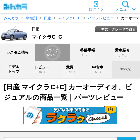
ログイン
メニュー
みんカラ
車種別
日産
マイクラC+C
パーツレビュー
カーオーデ
日産
型式・グレードで絞る
マイクラC+C
パーツ
整備手帳
愛車紹介
カスタム情報
(2,252)
(1,383)
(359)
モデル
レビュー
燃費
中古車
すべて
トップ
(69)
(2,787)
(28)
[日産 マイクラC+C] カーオーディオ、ビ
ジュアルの商品一覧｜パーツレビュー