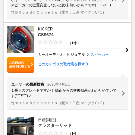
スピーカーの位置変更しないと意味 無いかも？です(；・ω・)
竹＠Ｒｏａｄ☆Ｃｏｍｅｔｓ
（愛車：日産 マイクラC+C）
KICKER
CSS674
-
（1件）
カーオーディオ、ビジュアル
スピーカー
この商品の
このカテゴリの取付店を探す
価格を比較する
ユーザーの最新投稿
2020年4月1日
１番下のグレードですが！ 純正からの交換効果がわかりやすいで
す(*￣∇￣)ノ
竹＠Ｒｏａｄ☆Ｃｏｍｅｔｓ
（愛車：日産 マイクラC+C）
日産(純正)
クラスターリッド
-
（1件）