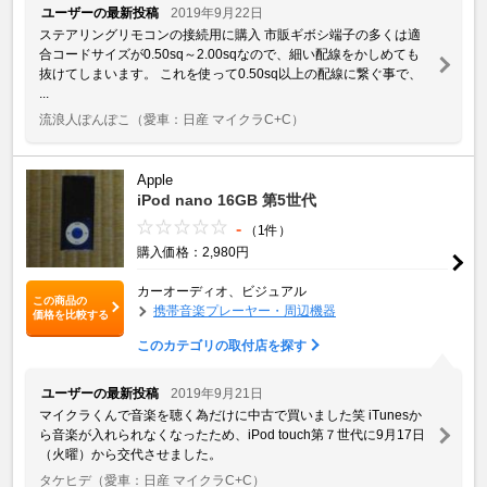
ユーザーの最新投稿
2019年9月22日
ステアリングリモコンの接続用に購入 市販ギボシ端子の多くは適
合コードサイズが0.50sq～2.00sqなので、細い配線をかしめても
抜けてしまいます。 これを使って0.50sq以上の配線に繋ぐ事で、
...
流浪人ぽんぽこ
（愛車：日産 マイクラC+C）
Apple
iPod nano 16GB 第5世代
-
（1件）
購入価格：2,980円
カーオーディオ、ビジュアル
この商品の
携帯音楽プレーヤー・周辺機器
価格を比較する
このカテゴリの取付店を探す
ユーザーの最新投稿
2019年9月21日
マイクラくんで音楽を聴く為だけに中古で買いました笑 iTunesか
ら音楽が入れられなくなったため、iPod touch第７世代に9月17日
（火曜）から交代させました。
タケヒデ
（愛車：日産 マイクラC+C）