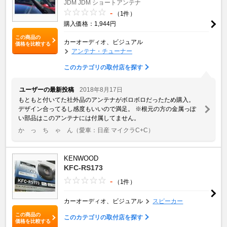
JDM
JDM ショートアンテナ
-
（1件）
購入価格：1,944円
この商品の
カーオーディオ、ビジュアル
価格を比較する
アンテナ・チューナー
このカテゴリの取付店を探す
ユーザーの最新投稿
2018年8月17日
もともと付いてた社外品のアンテナがボロボロだったため購入。
デザイン合ってるし感度もいいので満足。 ※根元の方の金属っぽ
い部品はこのアンテナには付属してません。
か っ ち ゃ ん
（愛車：日産 マイクラC+C）
KENWOOD
KFC-RS173
-
（1件）
カーオーディオ、ビジュアル
スピーカー
この商品の
このカテゴリの取付店を探す
価格を比較する