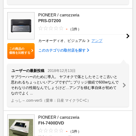
PIONEER / carrozzeria
PRS-D7200
-
（1件）
カーオーディオ、ビジュアル
アンプ
この商品の
このカテゴリの取付店を探す
価格を比較する
ユーザーの最新投稿
2018年12月13日
サブウーハーのために導入。 ヤフオクで落としたそこそこ古いと
思われるちょっといいアンプです(^^;; ブリッジ接続で600wなんで
それなりの性能なんでしょうけど…アンプを積む事自体が初めて
なのでよく ...
よっし～.com-verS
（愛車：日産 マイクラC+C）
PIONEER / carrozzeria
FH-7400DVD
-
（1件）