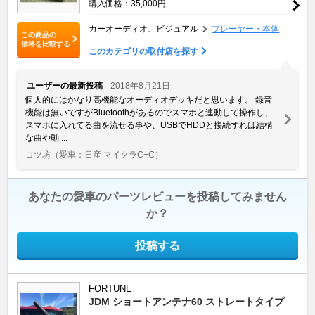
購入価格：35,000円
カーオーディオ、ビジュアル
プレーヤー・本体
この商品の
価格を比較する
このカテゴリの取付店を探す
ユーザーの最新投稿
2018年8月21日
個人的にはかなり高機能なオーディオデッキだと思います。 録音
機能は無いですがBluetoothがあるのでスマホと連動して操作し、
スマホに入れてる曲を流せる事や、USBでHDDと接続すれば結構
な曲や動 ...
コツ坊
（愛車：日産 マイクラC+C）
あなたの愛車のパーツレビューを投稿してみません
か？
投稿する
FORTUNE
JDM ショートアンテナ60 ストレートタイプ