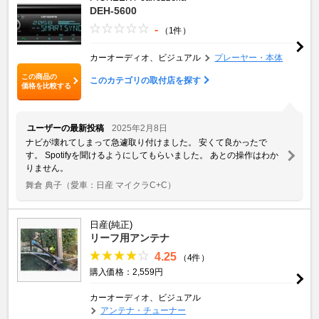
DEH-5600
-
（1件）
カーオーディオ、ビジュアル
プレーヤー・本体
この商品の
このカテゴリの取付店を探す
価格を比較する
ユーザーの最新投稿
2025年2月8日
ナビが壊れてしまって急遽取り付けました。 安くて良かったで
す。 Spotifyを聞けるようにしてもらいました。 あとの操作はわか
りません。
舞倉 典子
（愛車：日産 マイクラC+C）
日産(純正)
リーフ用アンテナ
4.25
（4件）
購入価格：2,559円
カーオーディオ、ビジュアル
アンテナ・チューナー