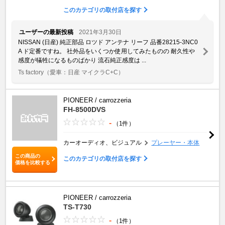
このカテゴリの取付店を探す
ユーザーの最新投稿
2021年3月30日
NISSAN (日産) 純正部品 ロツド アンテナ リーフ 品番28215-3NC0
A ド定番ですね。 社外品をいくつか使用してみたものの 耐久性や
感度が犠牲になるものばかり 流石純正感度は ...
Ts factory
（愛車：日産 マイクラC+C）
PIONEER / carrozzeria
FH-8500DVS
-
（1件）
カーオーディオ、ビジュアル
プレーヤー・本体
この商品の
このカテゴリの取付店を探す
価格を比較する
PIONEER / carrozzeria
TS-T730
-
（1件）