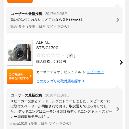
ユーザーの最新投稿
2017年2月8日
高いのは付けれないけどこれならＯＫ(∗•ω•∗)
舞倉 典子
（愛車：日産 マイクラC+C）
ALPINE
STE-G170C
-
（1件）
購入価格：5,399円
カーオーディオ、ビジュアル
スピーカー
この商品の
価格を比較する
このカテゴリの取付店を探す
ユーザーの最新投稿
2016年11月3日
スピーカー交換とデッド二ングにトライしました。スピーカーに
は取付スペーサーが同梱されており、取説通りでばっちりでし
た。 デッド二ングはエーモン音楽計画デッド二ングキット スピー
カー周辺簡単モデル24 ...
micra1010
（愛車：日産 マイクラC+C）