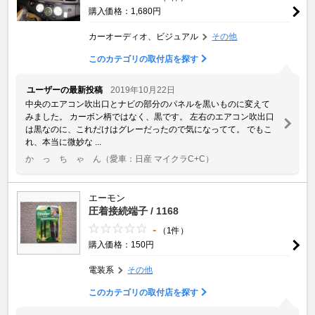
購入価格：1,680円
カーオーディオ、ビジュアル
その他
このカテゴリの取付店を探す
ユーザーの最新投稿
2019年10月22日
中央のエアコン吹出口とナビの部分のパネルを黒いものに変えて
みました。 カーボン柄ではなく、黒です。 左右のエアコン吹出口
は黒なのに、これだけはグレーだったので気になってて。 でもこ
れ、本当に微妙な ...
か っ ち ゃ ん
（愛車：日産 マイクラC+C）
エーモン
圧着接続端子 / 1168
-
（1件）
購入価格：150円
電装系
その他
このカテゴリの取付店を探す