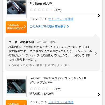
Pit Stop ALUMI
-
（1件）
インテリア
サイドブレーキ関連
この商品の
このカテゴリの取付店を探す
価格を比較する
ユーザーの最新投稿
2018年10月24日
標準の細いプラ棒に比べると太くたくましいレバーに。カッコよ
さ大幅UPです。 既に廃番で入手困難な筈でしたが、シンガポール
の古びたパーツショップに沢山並んでいたので、一つ買って日本
に持ち帰り取り付け ...
くろ＠キュア見習い
（愛車：日産 マイクラC+C）
Leather Collection Miya / コレミヤ / 5038
グリップカバー
-
（1件）
購入価格：5,400円
インテリア
サイドブレーキ関連
この商品の