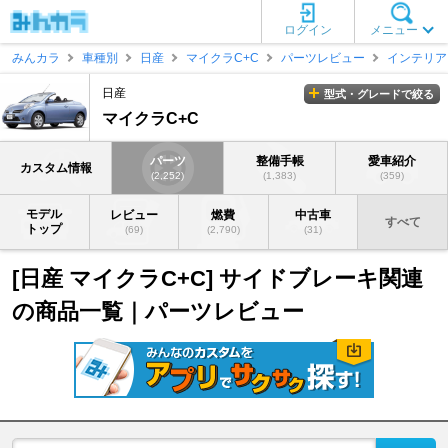
ログイン
メニュー
みんカラ
車種別
日産
マイクラC+C
パーツレビュー
インテリア
日産
型式・グレードで絞る
マイクラC+C
パーツ
整備手帳
愛車紹介
カスタム情報
(2,252)
(1,383)
(359)
モデル
レビュー
燃費
中古車
すべて
トップ
(69)
(2,790)
(31)
[日産 マイクラC+C] サイドブレーキ関連
の商品一覧｜パーツレビュー