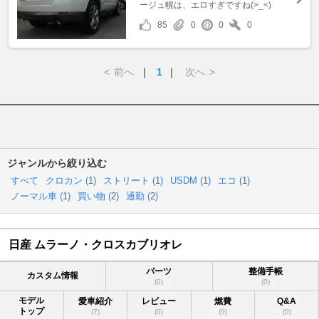
ージュ幌は、エロすぎですね(>_<)
85
0
0
0
<
前へ
｜
1
｜
次へ
>
ジャンルから絞り込む
すべて
クロカン (
1
)
ストリート (
1
)
USDM (
1
)
エコ (
1
)
ノーマル車 (
1
)
買い物 (
2
)
通勤 (
2
)
日産 ムラーノ・クロスカブリオレ
パーツ
整備手帳
カスタム情報
(0)
(0)
モデル
愛車紹介
レビュー
燃費
Q&A
トップ
(7)
(0)
(0)
(0)