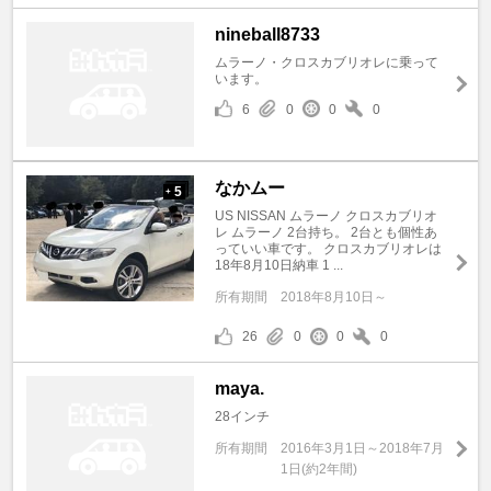
nineball8733
ムラーノ・クロスカブリオレに乗って
います。
6
0
0
0
なかムー
5
+
US NISSAN ムラーノ クロスカブリオ
レ ムラーノ 2台持ち。 2台とも個性あ
っていい車です。 クロスカブリオレは
18年8月10日納車 1 ...
所有期間
2018年8月10日～
26
0
0
0
maya.
28インチ
所有期間
2016年3月1日～2018年7月
1日(約2年間)