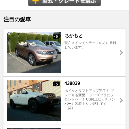
注目の愛車
ちかもと
5
+
現在メインでムラーノの方に登録
しています。
439039
5
+
ホイルとリフトアップ完了！ ブ
レーキも変更！ ノーズブラにフ
ロントバー！ US純正ヒッチメン
バーも装着！ いい感じです
（笑）