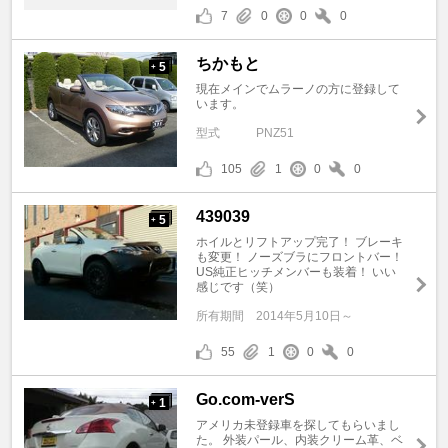
7
0
0
0
ちかもと
5
+
現在メインでムラーノの方に登録して
います。
型式
PNZ51
105
1
0
0
439039
5
+
ホイルとリフトアップ完了！ ブレーキ
も変更！ ノーズブラにフロントバー！
US純正ヒッチメンバーも装着！ いい
感じです（笑）
所有期間
2014年5月10日～
55
1
0
0
Go.com-verS
1
+
アメリカ未登録車を探してもらいまし
た。 外装パール、内装クリーム革、ベ