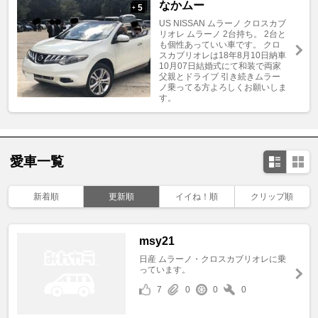
なかムー
5
+
US NISSAN ムラーノ クロスカブ
リオレ ムラーノ 2台持ち。 2台と
も個性あっていい車です。 クロ
スカブリオレは18年8月10日納車
10月07日結婚式にて和装で両家
父親とドライブ 引き続きムラー
ノ乗ってる方よろしくお願いしま
す。
愛車一覧
新着順
更新順
イイね！順
クリップ順
msy21
日産 ムラーノ・クロスカブリオレに乗
っています。
7
0
0
0