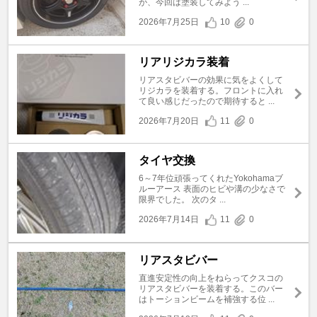
が、今回は塗装してみよう ...
2026年7月25日
10
0
リアリジカラ装着
リアスタビバーの効果に気をよくして
リジカラを装着する。フロントに入れ
て良い感じだったので期待すると ...
2026年7月20日
11
0
タイヤ交換
6～7年位頑張ってくれたYokohamaブ
ルーアース 表面のヒビや溝の少なさで
限界でした。 次のタ ...
2026年7月14日
11
0
リアスタビバー
直進安定性の向上をねらってクスコの
リアスタビバーを装着する。このバー
はトーションビームを補強する位 ...