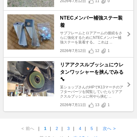
2026年7月12日
11
0
NTECメンバー補強ステー装
着
サブフレームとロアアームの接続をさ
らに強化するためにNTECメンバー補
強ステーを装着する。 これは ...
2026年7月12日
12
1
リアアクスルブッシュにウレ
タンワッシャーを挟んでみる
🔧
某ショップさんのHPでK13マーチのア
フターパーツを閲覧していたらリアア
クスルブッシュに何やら挟む ...
2026年7月11日
13
1
<
前へ
｜
1
｜
2
｜
3
｜
4
｜
5
｜
次へ
>