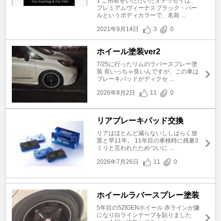
1 ご用命をいただいたオデッセイは、
プレミアムヴィーナスブラック・パー
ルというボディカラーで、名前 ...
2021年9月14日
3
0
ホイール塗装ver2
7/25に行ったリムのラバースプレー塗
装 良いっちゃ良いんですが、この車は
ブレーキパッドがディクセ ...
2026年8月2日
11
0
リアブレーキパッド交換
リアはほとんど減らないししばらく放
置と早11年。 11年目の車検時に残量3
ミリと言われたためついに ...
2026年7月26日
11
0
ホイールラバースプレー塗装
5年目の5ZIGENホイール 赤ラインが嫌
になり白ラインテープを貼りました