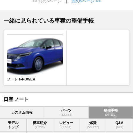
<< 前の5ページ
｜
次の5ページ >>
一緒に見られている車種の整備手帳
ノート e-POWER
日産 ノート
パーツ
整備手帳
カスタム情報
(42,441)
(28,112)
モデル
愛車紹介
レビュー
燃費
Q&A
トップ
(9,235)
(1,537)
(53,777)
(673)