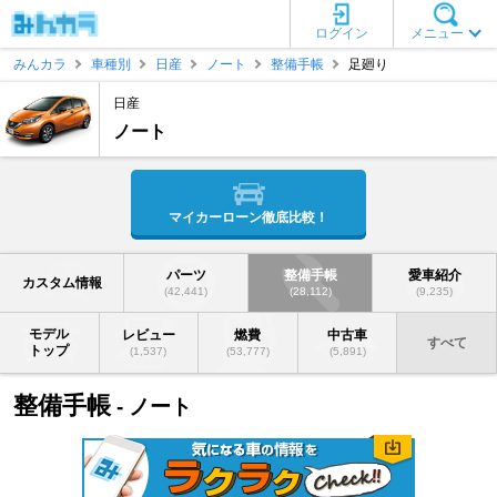
ログイン
メニュー
みんカラ
車種別
日産
ノート
整備手帳
足廻り
日産
ノート
マイカーローン徹底比較！
パーツ
整備手帳
愛車紹介
カスタム情報
(42,441)
(28,112)
(9,235)
モデル
レビュー
燃費
中古車
すべて
トップ
(1,537)
(53,777)
(5,891)
整備手帳
- ノート