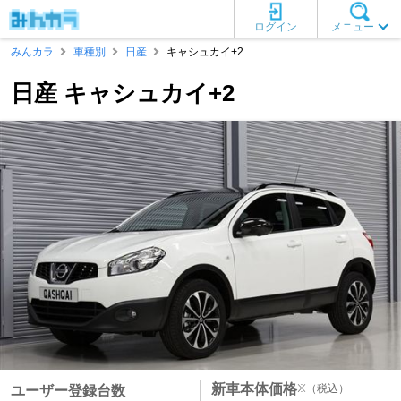
ログイン
メニュー
みんカラ
車種別
日産
キャシュカイ+2
日産 キャシュカイ+2
新車本体価格
※
（税込）
ユーザー登録台数