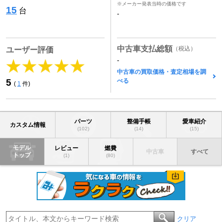
※メーカー発表当時の価格です
15
台
-
中古車支払総額
（税込）
ユーザー評価
-
中古車の買取価格・査定相場を調
べる
5
(
1
件)
パーツ
整備手帳
愛車紹介
カスタム情報
(102)
(14)
(15)
モデル
レビュー
燃費
中古車
すべて
トップ
(1)
(80)
クリア