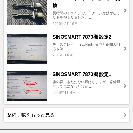
換
長時間のドライブで、エアコンが効かなく
なる事がありました。 ...
2026年5月16日
SINOSMART 7870機 設定2
ディスプレイ → Backlight 日中と夜間の明
るさ調 ...
2026年1月4日
SINOSMART 7870機 設定1
誰の役にもたたない気はしますが、忘備録
として気になった設定 ...
2026年1月4日
整備手帳をもっと見る