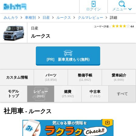
ログイン
メニュー
みんカラ
車種別
日産
ルークス
クルマレビュー
詳細
ユーザー評価：
4.4
日産
ルークス
[PR] 新車見積もり(無料)
パーツ
整備手帳
愛車紹介
カスタム情報
(18,954)
(11,662)
(4,666)
モデル
レビュー
燃費
中古車
すべて
トップ
(698)
(25,992)
(7,012)
社用車
- ルークス