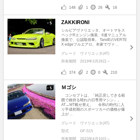
148
1
26
16
ZAKKIRONI
5
+
シルビアヴァリエッタ、オートマをス
ペックRエンジン換装、6速マニュアル
換装で、公認取得車。 TandEのVERTE
X edgeフルエアロ。本家でヴァ ...
グレード
ヴァリエッタ(AT)
所有期間
2019年3月26日～
374
2
0
210
Ｍゴシ
5
+
コンセプトは、「純正戻しできる範
囲で維持る晴れの日専用マシン」。
AT→MT載せ替え。 令和の時代に入
り平成初期のスポーツカーの価格が爆
上が ...
グレード
ヴァリエッタ(AT)
型式
GF-S15
所有期間
2023年4月10日～