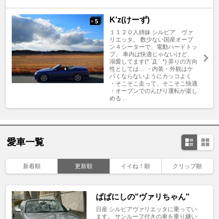
K'z(けーず)
5
+
１１２０人姉妹 シルビア ヴァ
リエッタ。 数少ない国産オープ
ン４シーターで、電動ハードトッ
プ。 車内は快適じゃないけど、
溺愛してます(* ´Д｀*) 弄りの方向
性としては… ・内装・外観はケ
バくならないようにカッコよく
・そこそこ走って、そこそこ快適
・オープンでのんびり運転が楽し
める ...
愛車一覧
新着順
更新順
イイね！順
クリップ順
ぱぱにしの"ヴァリちゃん"
日産 シルビアヴァリエッタに乗ってい
ます。 サンルーフ付きの車を乗り継い