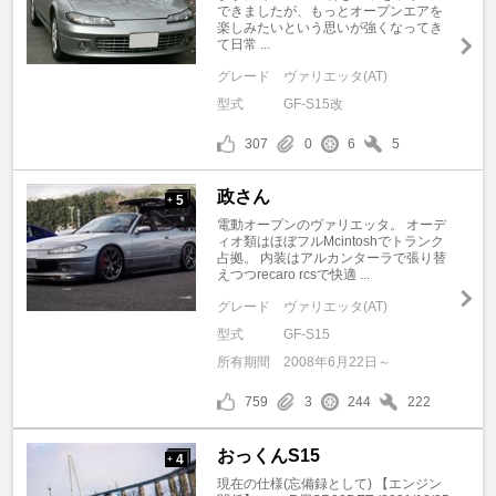
できましたが、もっとオープンエアを
楽しみたいという思いが強くなってき
て日常 ...
グレード
ヴァリエッタ(AT)
型式
GF-S15改
307
0
6
5
政さん
5
+
電動オープンのヴァリエッタ。 オーデ
ィオ類はほぼフルMcintoshでトランク
占拠。 内装はアルカンターラで張り替
えつつrecaro rcsで快適 ...
グレード
ヴァリエッタ(AT)
型式
GF-S15
所有期間
2008年6月22日～
759
3
244
222
おっくんS15
4
+
現在の仕様(忘備録として) 【エンジン