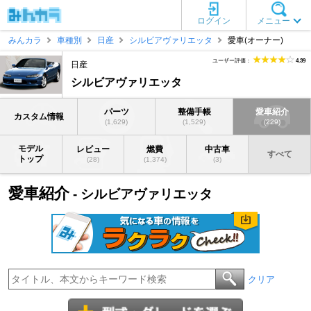
ログイン
メニュー
みんカラ
車種別
日産
シルビアヴァリエッタ
愛車(オーナー)
ユーザー評価：
4.39
日産
シルビアヴァリエッタ
パーツ
整備手帳
愛車紹介
カスタム情報
(1,629)
(1,529)
(229)
モデル
レビュー
燃費
中古車
すべて
トップ
(28)
(1,374)
(3)
愛車紹介
- シルビアヴァリエッタ
クリア