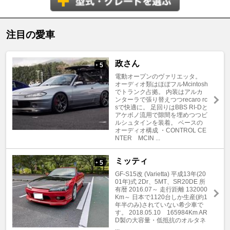
注目の愛車
政さん
5
+
電動オープンのヴァリエッタ。
オーディオ類はほぼフルMcintosh
でトランク占拠。 内装はアルカ
ンターラで張り替えつつrecaro rc
sで快適に。 足回りはBBS RI-Dと
アケボノ流用で隙間を埋めつつビ
ルシュタインを装着。 ベースの
オーディオ構成 ・CONTROL CE
NTER MCIN ...
ミッティ
5
+
GF-S15改 (Varietta) 平成13年(20
01年)式 2Dr、5MT、SR20DE 所
有暦 2016.07～ 走行距離 132000
Km～ 日本で1120台しか生産(約1
年半のみ)されていない希少車で
す。 2018.05.10 165984Km AR
D製の大容量・低抵抗のオルタネ
...