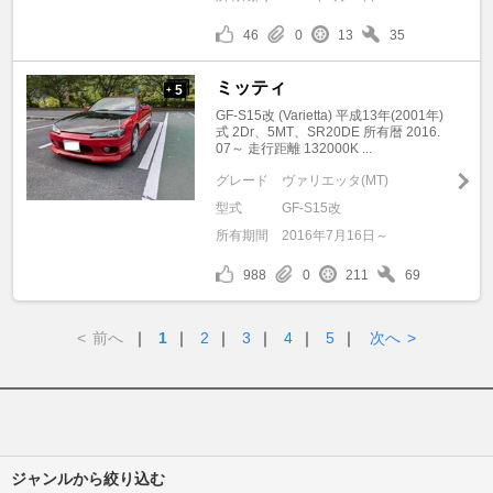
46
0
13
35
ミッティ
5
+
GF-S15改 (Varietta) 平成13年(2001年)
式 2Dr、5MT、SR20DE 所有暦 2016.
07～ 走行距離 132000K ...
グレード
ヴァリエッタ(MT)
型式
GF-S15改
所有期間
2016年7月16日～
988
0
211
69
<
前へ
｜
1
｜
2
｜
3
｜
4
｜
5
｜
次へ
>
ジャンルから絞り込む