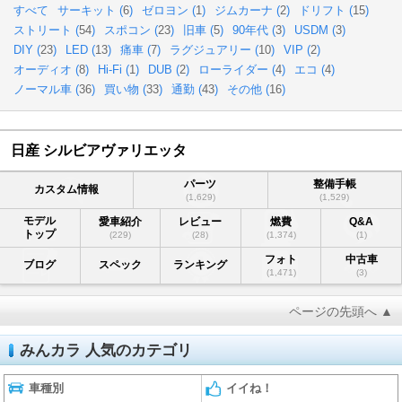
すべて
サーキット (
6
)
ゼロヨン (
1
)
ジムカーナ (
2
)
ドリフト (
15
)
ストリート (
54
)
スポコン (
23
)
旧車 (
5
)
90年代 (
3
)
USDM (
3
)
DIY (
23
)
LED (
13
)
痛車 (
7
)
ラグジュアリー (
10
)
VIP (
2
)
オーディオ (
8
)
Hi-Fi (
1
)
DUB (
2
)
ローライダー (
4
)
エコ (
4
)
ノーマル車 (
36
)
買い物 (
33
)
通勤 (
43
)
その他 (
16
)
日産 シルビアヴァリエッタ
パーツ
整備手帳
カスタム情報
(1,629)
(1,529)
モデル
愛車紹介
レビュー
燃費
Q&A
トップ
(229)
(28)
(1,374)
(1)
フォト
中古車
ブログ
スペック
ランキング
(1,471)
(3)
ページの先頭へ ▲
みんカラ 人気のカテゴリ
車種別
イイね！