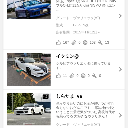
関係】 specR用SR20DET (2021/12/05
フルOH,約11.5万Km) NISMO 強化エン
...
グレード
ヴァリエッタ(AT)
型式
GF-S15改
所有期間
2015年1月12日～
167
0
103
13
イクミン@
シルビアヴァリエッタに乗っていま
す。
11
0
0
0
しらたま_va
4
+
色々やりたいのにお金が追いつかず貯
金もないおだんごです… 寒冷地仕様と
いうことに最近気がついた 高校時代か
ら乗ってる 大好きなヴァリさん！
グレード
ヴァリエッタ(AT)