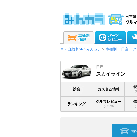
車・自動車SNSみんカラ
車種別
日産
ス
日産
スカイライン
総合
カスタム情報
(
クルマレビュー
ランキング
(2,279)
(
マ