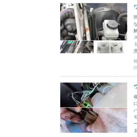
意
2
ま