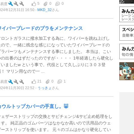
5
0
0
難易度
024年12月31日 16:50
MKD_32
さん
ワイパーブレードのプラをメンテナンス
フロントガラスに撥水加工する為に、ワイパーを跳ね上げし
たので、一緒に残念な感じになっていたワイパーブレードの
プラパーツもメンテナンスする事にしました。 本当は、こい
つの出番のはずだったのですが・・・・ 1年経過したら硬化し
ていましたw という事で、代役として久しぶりに３０３登
！ マリン用なので一 ...
21
0
1
難易度
024年11月30日 22:52
うっきょ
さん
カウルトップカバーの手直し。🐷
ウェザーストリップの交換とサビチェンジ&サビ止め処理をし
ます。 純正品のゴムパーツはなかなか高いので汎用品のウェ
ザーストリップを使います。 元々のゴムはかなり硬化してい