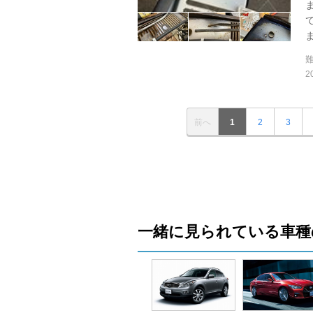
ま
2
前へ
1
2
3
一緒に見られている車種