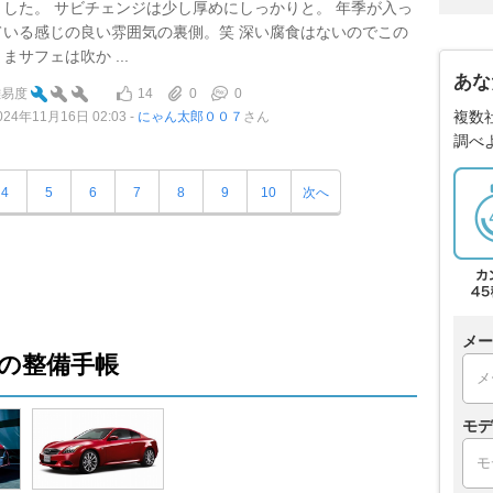
ました。 サビチェンジは少し厚めにしっかりと。 年季が入っ
ている感じの良い雰囲気の裏側。笑 深い腐食はないのでこの
まサフェは吹か ...
あな
14
0
0
難易度
複数
024年11月16日 02:03
にゃん太郎００７
さん
調べ
4
5
6
7
8
9
10
次へ
メー
の整備手帳
モデ