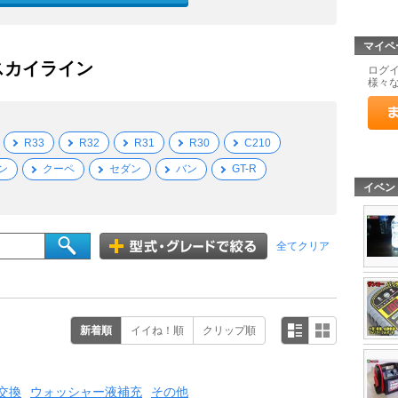
マイペ
 スカイライン
ログ
様々
R33
R32
R31
R30
C210
ン
クーペ
セダン
バン
GT-R
イベン
全てクリア
新着順
イイね！順
クリップ順
交換
ウォッシャー液補充
その他