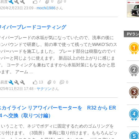
7
0
0
難易度
026年2月23日 23:09
mochi1986
さん
ワイパーブレードコーティング
PVラ
ワイパーブレードの水垢が気になっていたので、洗車の後に
コンパウンドで研磨し、前の車で使って残ってたWAKO'Sのス
ーパーハードを施工しました。 ブレード部分は樹脂なのでバ
ンパーと同じように使えます。 新品以上の仕上がりに感じま
す。 コーティングも兼ねてますから水垢対策にもなるかと思
ます。 アーム ...
13
0
0
難易度
025年11月2日 17:48
ヤクソン
さん
スカイライン リアワイパーモーターを R32 から ER
34 へ交換（取りつけ編）
ということで、ネジでボディに固定するためのゴムリングを
取り付けます。（3箇所） 車両に取り付けます。もちろんピッ