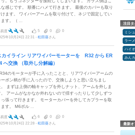
タリ。もうコネクターを接続してしまいます。 ガラス側はこ
んな感じです。 順番にハメて行きます。 最後のカバーも取り
付けます。 ワイパーアームを取り付けて、ネジで固定してい
ます。（ ...
注目タ
5
0
0
難易度
ミシ
025年10月24日 22:31
松田葵
さん
ラー
ハイ
スカイライン リアワイパーモーターを R32 から ER
みん
34 へ交換 （取外し分解編）
ER34のモーターが手に入ったことと、リアワイパーアームの
カーボン柄が手に入ったので、交換しようと思い立ちまし
た。 まずは上側の軸キャップを外しナット、アームを外しま
す。 アームがなかなか外れないので揺すったりして少しずつ
引っ張って行きます。 モーターカバーを外してカプラーを取
ます。 M6ボル ...
6
0
0
難易度
025年10月24日 22:28
松田葵
さん
最新オ