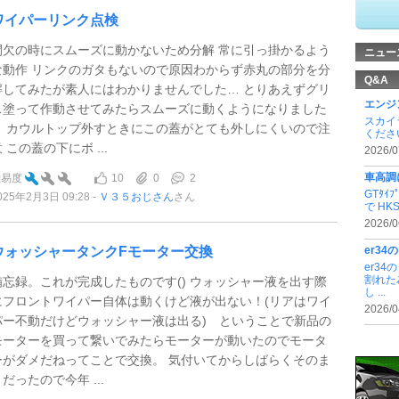
ワイパーリンク点検
間欠の時にスムーズに動かないため分解 常に引っ掛かるよう
ニュー
な動作 リンクのガタもないので原因わからず赤丸の部分を分
Q&A
解してみたが素人にはわかりませんでした… とりあえずグリ
エンジ
ス塗って作動させてみたらスムーズに動くようになりました
スカイラ
💧 カウルトップ外すときにこの蓋がとても外しにくいので注
くださ
 この蓋の下にボ ...
2026/0
車高調
10
0
2
難易度
GTﾀ
025年2月3日 09:28
Ｖ３５おじさん
さん
で HKSﾊ
2026/0
ウォッシャータンクFモーター交換
er3
er3
割れた
備忘録。これが完成したものです() ウォッシャー液を出す際
し ...
にフロントワイパー自体は動くけど液が出ない！(リアはワイ
2026/0
パー不動だけどウォッシャー液は出る) ということで新品の
モーターを買って繋いでみたらモーターが動いたのでモータ
ーがダメだねってことで交換。 気付いてからしばらくそのま
だったので今年 ...