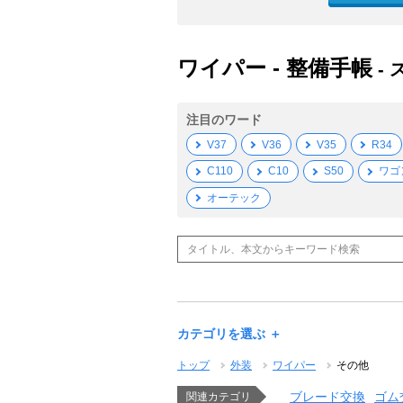
ワイパー - 整備手帳
-
注目のワード
V37
V36
V35
R34
C110
C10
S50
ワゴ
オーテック
カテゴリを選ぶ ＋
トップ
外装
ワイパー
その他
ブレード交換
ゴム
関連カテゴリ