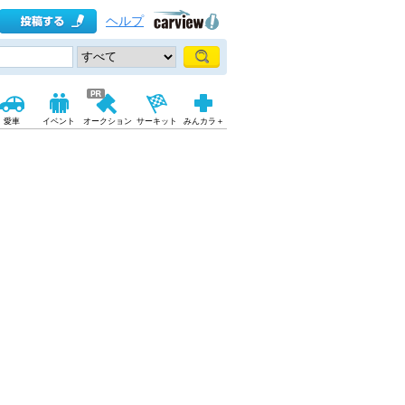
ヘルプ
愛車
イベント
オークション
サーキット
みんカラ＋