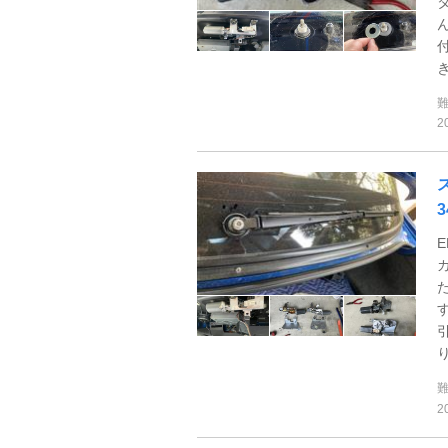
き
2
り
2