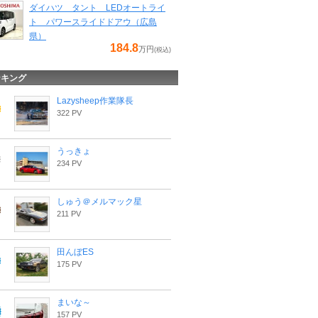
ダイハツ タント LEDオートライ
ト パワースライドドアウ（広島
県）
184.8
万円
(税込)
ンキング
Lazysheep作業隊長
322 PV
うっきょ
234 PV
しゅう＠メルマック星
211 PV
田んぼES
175 PV
まいな～
157 PV