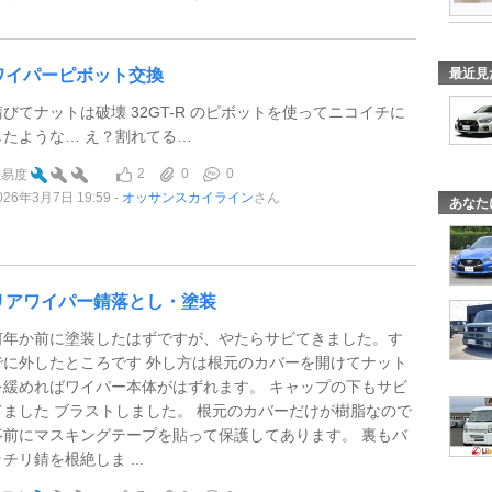
最近見
ワイパーピボット交換
錆びてナットは破壊 32GT-R のピボットを使ってニコイチに
したような… え？割れてる…
2
0
0
難易度
026年3月7日 19:59
オッサンスカイライン
さん
あなた
リアワイパー錆落とし・塗装
何年か前に塗装したはずですが、やたらサビてきました。す
でに外したところです 外し方は根元のカバーを開けてナット
を緩めればワイパー本体がはずれます。 キャップの下もサビ
てました ブラストしました。 根元のカバーだけが樹脂なので
事前にマスキングテープを貼って保護してあります。 裏もバ
チリ錆を根絶しま ...