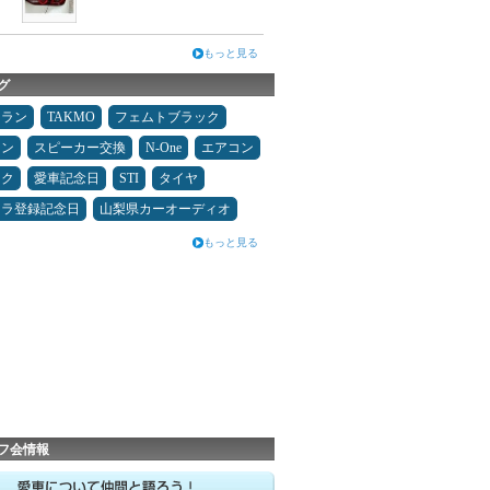
もっと見る
グ
ュラン
TAKMO
フェムトブラック
メン
スピーカー交換
N-One
エアコン
オク
愛車記念日
STI
タイヤ
カラ登録記念日
山梨県カーオーディオ
もっと見る
フ会情報