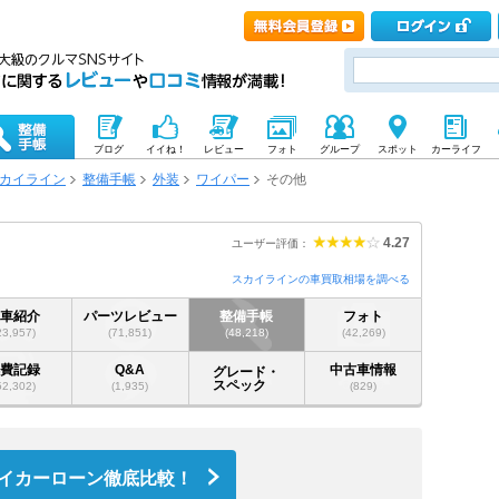
ブログ
イイね！
レビュー
フォト
グループ
スポット
カーライフ
カイライン
整備手帳
外装
ワイパー
その他
4.27
ユーザー評価：
スカイラインの車買取相場を調べる
愛車紹介
パーツレビュー
整備手帳
フォト
23,957)
(71,851)
(48,218)
(42,269)
燃費記録
Q&A
中古車情報
グレード・
スペック
52,302)
(1,935)
(829)
イカーローン徹底比較！