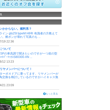
ス
ンかからない。燃料系？
イン gts25t typeM H8年 有識者の方教えて
い。燃ポンが壊れて写真のも ...
7/19 22:36
について
ｲﾌﾟSPの車高調で聞きたいのですが一つ前の型
ｲﾊﾟｰﾏｯｸｽS80300-AN ...
6/12 13:23
4のリヤメンバーについて！
4のターボ４ドアに乗ってます、リヤメンバーが
為交換を検討しているのですがハイキャス無
4/21 23:09
もっと見る