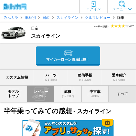
ログイン
メニュー
みんカラ
車種別
日産
スカイライン
クルマレビュー
詳細
ユーザー評価：
4.27
日産
スカイライン
マイカーローン徹底比較！
パーツ
整備手帳
愛車紹介
カスタム情報
(71,854)
(48,220)
(23,958)
モデル
レビュー
燃費
中古車
すべて
トップ
(2,280)
(52,307)
(838)
半年乗ってみての感想
- スカイライン