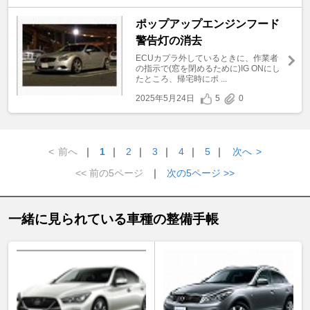
ポップアップエンジンフード
警告灯の消去
ECUカプラ外しているときに、作業者
の指示で(窓を閉めるために)IG ONにし
たところ、帰宅時にポ ...
2025年5月24日
5
0
<
前へ
｜
1
｜
2
｜
3
｜
4
｜
5
｜
次へ
>
<< 前の5ページ
｜
次の5ページ >>
一緒に見られている車種の整備手帳