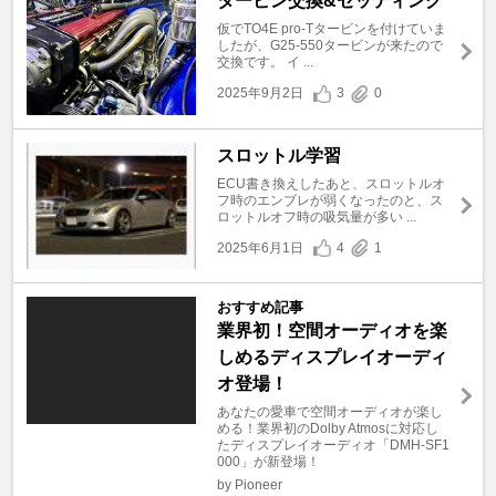
タービン交換&セッティング
仮でTO4E pro-Tタービンを付けていま
したが、G25-550タービンが来たので
交換です。 イ ...
2025年9月2日
3
0
スロットル学習
ECU書き換えしたあと、スロットルオ
フ時のエンブレが弱くなったのと、ス
ロットルオフ時の吸気量が多い ...
2025年6月1日
4
1
おすすめ記事
業界初！空間オーディオを楽
しめるディスプレイオーディ
オ登場！
あなたの愛車で空間オーディオが楽し
める！業界初のDolby Atmosに対応し
たディスプレイオーディオ「DMH-SF1
000」が新登場！
by Pioneer