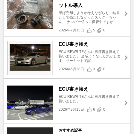
ットル導入
半ば売却しようか考えながらも、結果
として売却しなかったスカクーちゃ
ん。 ナンバー切って保管中ですが ...
2026年7月15日
5
0
ECU書き換え
ECU REWRITEさんに再度書き換えて
貰いました。 全域よくなった気がしま
す、サーキットで試 ...
2026年6月28日
3
0
ECU書き換え
ECU REWRITEさんに再度書き換えて
貰いました。
2026年3月15日
6
0
おすすめ記事