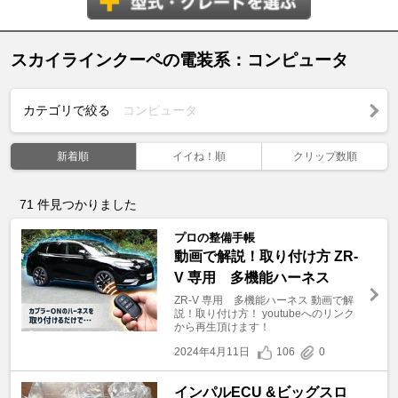
スカイラインクーペの電装系：コンピュータ
カテゴリで絞る
コンピュータ
新着順
イイね！順
クリップ数順
71
件見つかりました
プロの整備手帳
動画で解説！取り付け方 ZR-
V 専用 多機能ハーネス
ZR-V 専用 多機能ハーネス 動画で解
説！取り付け方！ youtubeへのリンク
から再生頂けます！
2024年4月11日
106
0
インパルECU &ビッグスロ