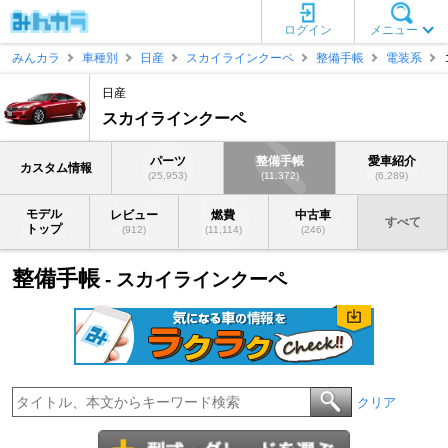
ログイン
メニュー
みんカラ
車種別
日産
スカイラインクーペ
整備手帳
電装系
日産
スカイラインクーペ
パーツ
整備手帳
愛車紹介
カスタム情報
(25,953)
(11,372)
(6,289)
モデル
レビュー
燃費
中古車
すべて
トップ
(912)
(11,114)
(246)
整備手帳
- スカイラインクーペ
クリア