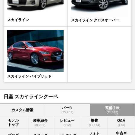
スカイライン
スカイライン クロスオーバー
スカイライン ハイブリッド
日産 スカイラインクーペ
パーツ
整備手帳
カスタム情報
(25,953)
(11,372)
モデル
愛車紹介
レビュー
燃費
Q&A
トップ
(6,289)
(912)
(11,114)
(478)
フォト
中古車