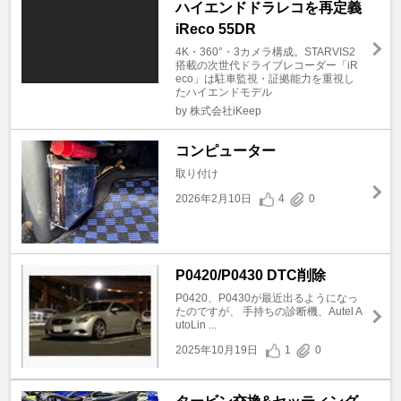
ハイエンドドラレコを再定義
iReco 55DR
4K・360°・3カメラ構成。STARVIS2
搭載の次世代ドライブレコーダー「iR
eco」は駐車監視・証拠能力を重視し
たハイエンドモデル
by 株式会社iKeep
コンピューター
取り付け
2026年2月10日
4
0
P0420/P0430 DTC削除
P0420、P0430が最近出るようになっ
たのですが、 手持ちの診断機、Autel A
utoLin ...
2025年10月19日
1
0