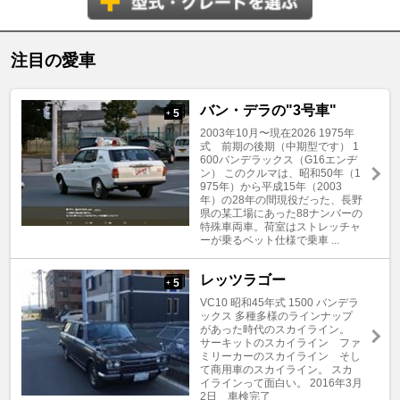
注目の愛車
バン・デラの"3号車"
5
+
2003年10月〜現在2026 1975年
式 前期の後期（中期型です） 1
600バンデラックス（G16エンヂ
ン） このクルマは、昭和50年（1
975年）から平成15年（2003
年）の28年の間現役だった、長野
県の某工場にあった88ナンバーの
特殊車両車。荷室はストレッチャ
ーが乗るベット仕様で乗車 ...
レッツラゴー
5
+
VC10 昭和45年式 1500 バンデラ
ックス 多種多様のラインナップ
があった時代のスカイライン。
サーキットのスカイライン ファ
ミリーカーのスカイライン そし
て商用車のスカイライン。 スカ
イラインって面白い。 2016年3月
2日 車検完了