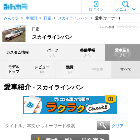
ログイン
メニュー
みんカラ
車種別
日産
スカイラインバン
愛車(オーナー)
ユーザー評価：
-
日産
スカイラインバン
パーツ
整備手帳
愛車紹介
カスタム情報
(37)
(109)
(51)
モデル
レビュー
燃費
中古車
すべて
トップ
(0)
(0)
愛車紹介
- スカイラインバン
クリア