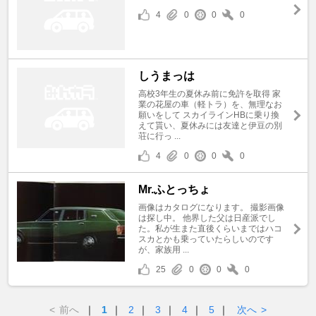
4
0
0
0
しうまっは
高校3年生の夏休み前に免許を取得 家
業の花屋の車（軽トラ）を、無理なお
願いをして スカイラインHBに乗り換
えて貰い、夏休みには友達と伊豆の別
荘に行っ ...
4
0
0
0
Mr.ふとっちょ
画像はカタログになります。 撮影画像
は探し中。 他界した父は日産派でし
た。私が生また直後くらいまではハコ
スカとかも乗っていたらしいのです
が、家族用 ...
25
0
0
0
<
前へ
｜
1
｜
2
｜
3
｜
4
｜
5
｜
次へ
>