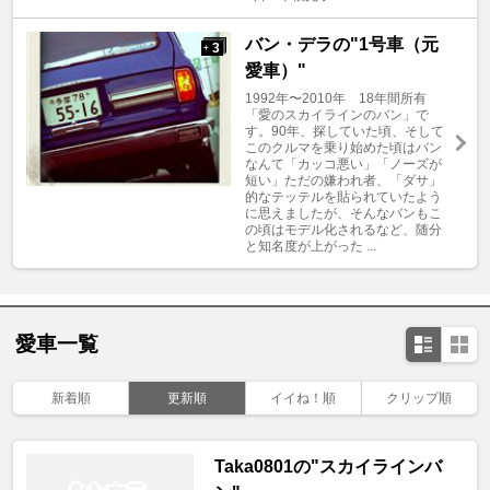
バン・デラの"1号車（元
3
+
愛車）"
1992年〜2010年 18年間所有
「愛のスカイラインのバン」で
す。90年、探していた頃、そして
このクルマを乗り始めた頃はバン
なんて「カッコ悪い」「ノーズが
短い」ただの嫌われ者、「ダサ」
的なテッテルを貼られていたよう
に思えましたが、そんなバンもこ
の頃はモデル化されるなど、随分
と知名度が上がった ...
愛車一覧
新着順
更新順
イイね！順
クリップ順
Taka0801の"スカイラインバ