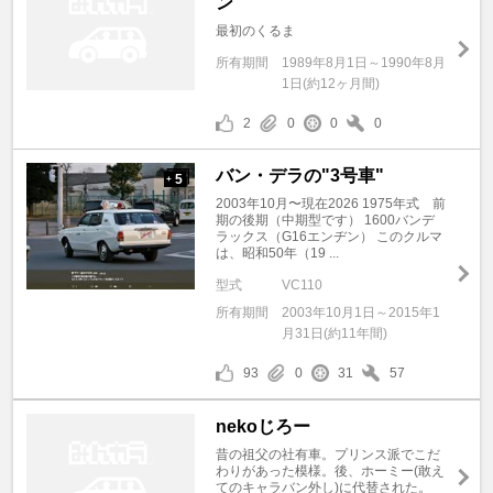
ン"
最初のくるま
所有期間
1989年8月1日～1990年8月
1日(約12ヶ月間)
2
0
0
0
バン・デラの"3号車"
5
+
2003年10月〜現在2026 1975年式 前
期の後期（中期型です） 1600バンデ
ラックス（G16エンヂン） このクルマ
は、昭和50年（19 ...
型式
VC110
所有期間
2003年10月1日～2015年1
月31日(約11年間)
93
0
31
57
nekoじろー
昔の祖父の社有車。プリンス派でこだ
わりがあった模様。後、ホーミー(敢え
てのキャラバン外し)に代替された。