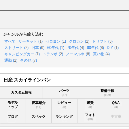
ジャンルから絞り込む
すべて
サーキット (
1
)
ゼロヨン (
1
)
クロカン (
1
)
ドリフト (
3
)
ストリート (
2
)
旧車 (
9
)
60年代 (
1
)
70年代 (
4
)
80年代 (
8
)
DIY (
1
)
キャンピングカー (
1
)
トランポ (
2
)
ノーマル車 (
8
)
買い物 (
4
)
通勤 (
2
)
その他 (
7
)
日産 スカイラインバン
パーツ
整備手帳
カスタム情報
(37)
(109)
モデル
愛車紹介
レビュー
燃費
Q&A
トップ
(51)
(0)
(0)
(3)
フォト
ブログ
スペック
ランキング
中古車
(89)