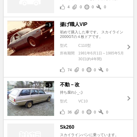
4
0
0
0
揚げ職人VIP
3
+
初めて購入した車です。 スカイライン
2000GTの４枚ドアです。
型式
C110型
所有期間
1981年6月1日～1985年5月
30日(約4年間)
74
0
0
0
不動－改
3
+
持ち腐れ(-_-;)
型式
VC10
36
0
0
0
Sk260
スカイラインバンに乗っています。