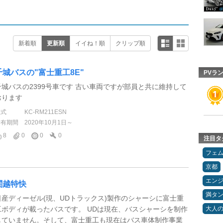
新着順
更新順
イイね！順
クリップ順
千城バスの"富士重工8E"
PVラ
千城バスの2399号車です 古い車両ですが部員と共に維持して
おります
型式
KC-RM211ESN
所有期間
2020年10月1日～
8
0
0
0
注目タ
フェ
京都
エン
関越特快
満タ
日産ディーゼル(現、UDトラックス)製作のシャーシに富士重
工ボディが載ったバスです。 UDは現在、バスシャーシを制作
大人
していません。そして、富士重工も現在はバス車体制作事業