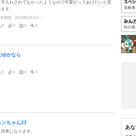
り手入れされてなかったようなので可愛がってあげたいと思
います。
所有期間
2019年6月1日～
6
0
0
0
なゆかなら
、
5
0
0
0
ユンちゃん23
あな
社用車になります。