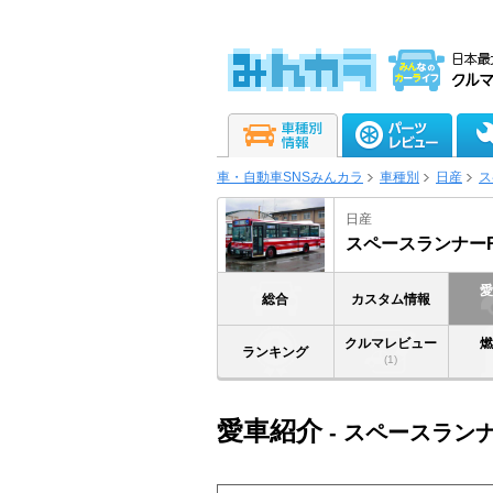
車・自動車SNSみんカラ
車種別
日産
ス
日産
スペースランナー
総合
カスタム情報
クルマレビュー
ランキング
(1)
愛車紹介
- スペースラン