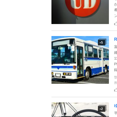
ン
5
+
2
+