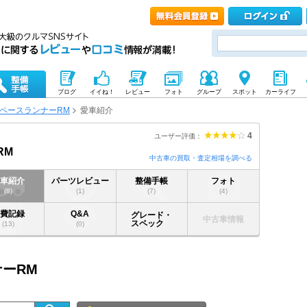
ブログ
イイね！
レビュー
フォト
グループ
スポット
カーライフ
ペースランナーRM
愛車紹介
4
ユーザー評価：
RM
中古車の買取・査定相場を調べる
愛車紹介
パーツレビュー
整備手帳
フォト
(8)
(1)
(7)
(4)
燃費記録
Q&A
グレード・
中古車情報
スペック
(13)
(0)
ナーRM