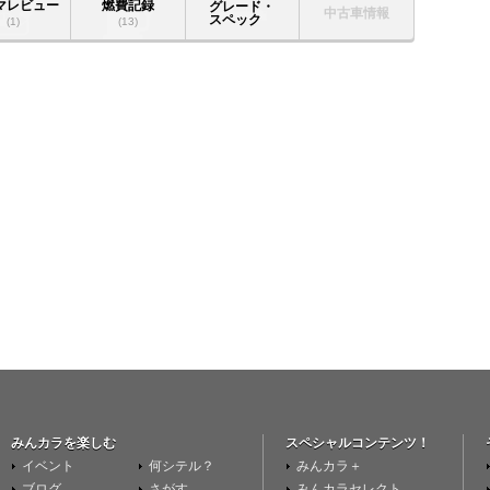
マレビュー
燃費記録
グレード・
中古車情報
スペック
(1)
(13)
みんカラを楽しむ
スペシャルコンテンツ！
イベント
何シテル？
みんカラ＋
ブログ
さがす
みんカラセレクト