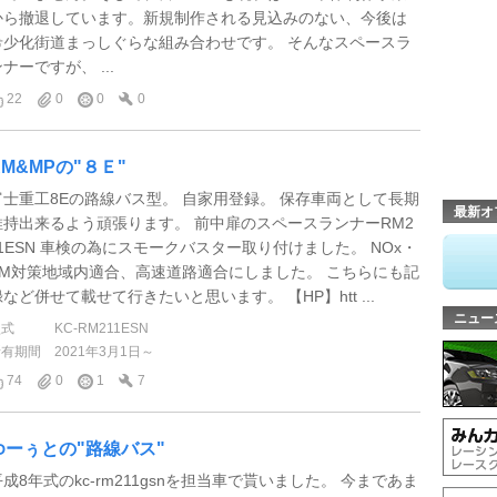
から撤退しています。新規制作される見込みのない、今後は
希少化街道まっしぐらな組み合わせです。 そんなスペースラ
ナーですが、 ...
22
0
0
0
RM&MPの"８Ｅ"
富士重工8Eの路線バス型。 自家用登録。 保存車両として長期
最新オ
維持出来るよう頑張ります。 前中扉のスペースランナーRM2
11ESN 車検の為にスモークバスター取り付けました。 NOx・
PM対策地域内適合、高速道路適合にしました。 こちらにも記
録など併せて載せて行きたいと思います。 【HP】htt ...
ニュー
型式
KC-RM211ESN
所有期間
2021年3月1日～
74
0
1
7
ゆーぅとの"路線バス"
平成8年式のkc-rm211gsnを担当車で貰いました。 今まであま