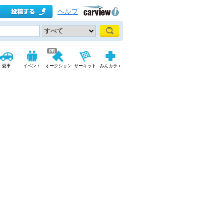
ヘルプ
愛車
イベント
オークション
サーキット
みんカラ＋