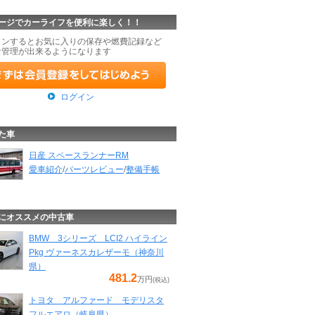
ージでカーライフを便利に楽しく！！
インするとお気に入りの保存や燃費記録など
な管理が出来るようになります
ログイン
た車
日産 スペースランナーRM
愛車紹介
/
パーツレビュー
/
整備手帳
にオススメの中古車
BMW 3シリーズ LCI2 ハイライン
Pkg ヴァーネスカレザーモ（神奈川
県）
481.2
万円
(税込)
トヨタ アルファード モデリスタ
フルエアロ（岐阜県）