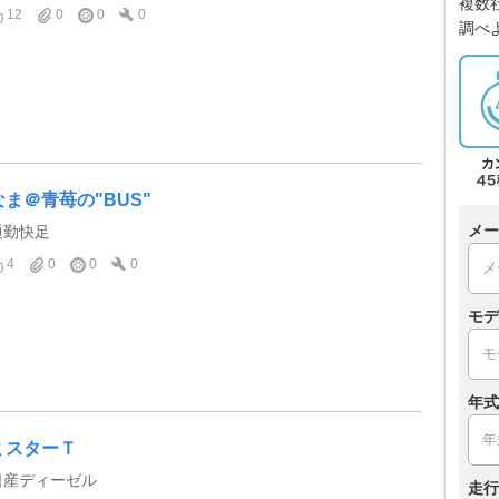
複数
12
0
0
0
調べ
なま＠青苺の"BUS"
メー
通勤快足
4
0
0
0
モデ
年式
ミスターＴ
日産ディーゼル
走行