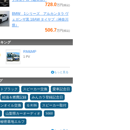
728.0
万円
(税込)
BMW 1シリーズ アルカンタラ ヴ
ェガンザ黒 18AW タイヤプ（神奈川
県）
506.7
万円
(税込)
ンキング
RM&MP
1 PV
もっと見る
グ
ムトブラック
スピーカー交換
愛車記念日
給油＆燃費記録
みんカラ登録記念日
ジンオイル交換
ＧＲ86
スピーカー取付
ン
山梨県カーオーディオ
S660
の秘密基地エルフ