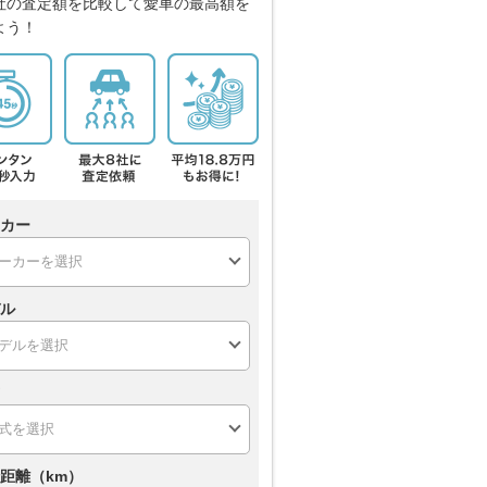
社の査定額を比較して愛車の最高額を
よう！
カー
ル
距離（km）