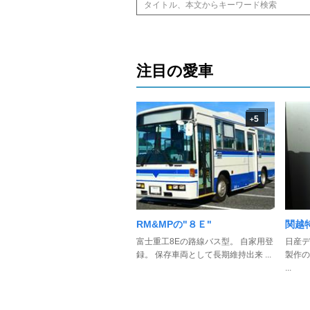
注目の愛車
5
+
RM&MPの"８Ｅ"
関越
富士重工8Eの路線バス型。 自家用登
日産デ
録。 保存車両として長期維持出来 ...
製作の
...