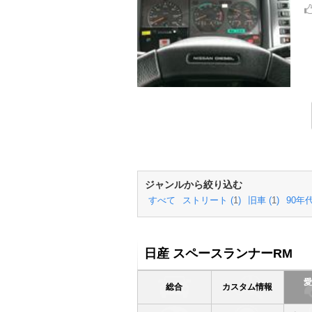
ジャンルから絞り込む
すべて
ストリート (
1
)
旧車 (
1
)
90年代
日産 スペースランナーRM
総合
カスタム情報