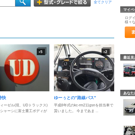
全てクリア
マイペ
ログ
様々
5
2
+
+
最近見
あなた
特快
ゆーぅとの"路線バス"
ィーゼル(現、UDトラックス)
平成8年式のkc-rm211gsnを担当車で
シャーシに富士重工ボディが
貰いました。 今まであま ...