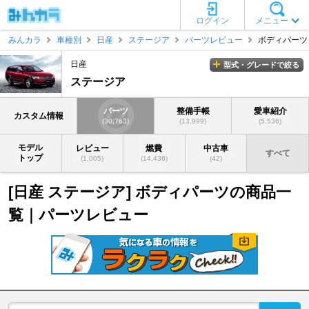
ログイン
メニュー
みんカラ
車種別
日産
ステージア
パーツレビュー
ボディパーツ
日産
型式・グレードで絞る
ステージア
パーツ
整備手帳
愛車紹介
カスタム情報
(30,763)
(13,999)
(5,536)
モデル
レビュー
燃費
中古車
すべて
トップ
(1,005)
(14,436)
(42)
[日産 ステージア] ボディパーツの商品一
覧｜パーツレビュー