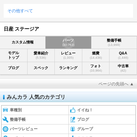
その他すべて
日産 ステージア
パーツ
整備手帳
カスタム情報
(30,763)
(13,999)
モデル
愛車紹介
レビュー
燃費
Q&A
トップ
(5,536)
(1,005)
(14,436)
(1,446)
フォト
中古車
ブログ
スペック
ランキング
(10,964)
(42)
ページの先頭へ ▲
みんカラ 人気のカテゴリ
車種別
イイね！
整備手帳
ブログ
パーツレビュー
グループ