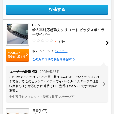
投稿する
PIAA
輸入車対応超強力シリコート ビッグスポイラ
ーワイパー
-
（1件）
ボディパーツ
ワイパー
この商品の
価格を比較する
このカテゴリの取付店を探す
ユーザーの最新投稿
2025年5月5日
この1年でどんだけワイパー買い替えるんだよ…というツッコミは
さておいて このビッグスポイラーワイパーはM35ステージアは運
転席側だけが対応します 呼番は11、型番はIWS53FBです 大体の
車種 ...
十七夜月セフィロット
（愛車：日産 ステージア）
日産(純正)