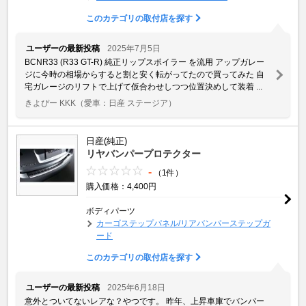
このカテゴリの取付店を探す
ユーザーの最新投稿
2025年7月5日
BCNR33 (R33 GT-R) 純正リップスポイラー を流用 アップガレー
ジに今時の相場からすると割と安く転がってたので買ってみた 自
宅ガレージのリフトで上げて仮合わせしつつ位置決めして装着 ...
きよぴー KKK
（愛車：日産 ステージア）
日産(純正)
リヤバンパープロテクター
-
（1件）
購入価格：4,400円
ボディパーツ
カーゴステップパネル/リアバンパーステップガ
ード
このカテゴリの取付店を探す
ユーザーの最新投稿
2025年6月18日
意外とついてないレアな？やつです。 昨年、上昇車庫でバンパー