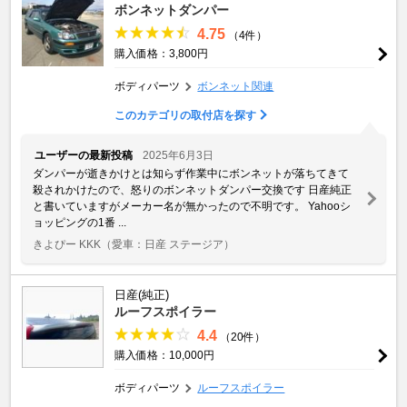
ボンネットダンパー
4.75
（4件）
購入価格：3,800円
ボディパーツ
ボンネット関連
このカテゴリの取付店を探す
ユーザーの最新投稿
2025年6月3日
ダンパーが逝きかけとは知らず作業中にボンネットが落ちてきて
殺されかけたので、怒りのボンネットダンパー交換です 日産純正
と書いていますがメーカー名が無かったので不明です。 Yahooシ
ョッピングの1番 ...
きよぴー KKK
（愛車：日産 ステージア）
日産(純正)
ルーフスポイラー
4.4
（20件）
購入価格：10,000円
ボディパーツ
ルーフスポイラー