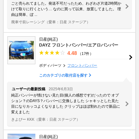
ごと売られてました。発送不可だったため、わざわざ片道2時間か
けて取りに行くという… なのに買って以来、放置してました。 理
由は簡単、ぼ ...
廃車寸前レーシング
（愛車：日産 ステージア）
日産(純正)
DAYZ フロントバンパー/エアロバンパー
4.48
（17件）
ボディパーツ
フロントバンパー
このカテゴリの取付店を探す
ユーザーの最新投稿
2025年6月3日
純正バンパーが情けない見た目(個人の感想です)だったので オプ
ション？のDAYS？バンパーに交換しました シャキッとした見た
目になりカッコよくなりました クリップはほぼ割れたので新品に
変えました
きよぴー KKK
（愛車：日産 ステージア）
日産(純正)