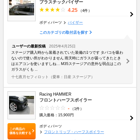
プラスチックバイザー
4.25
（4件）
ボディパーツ
バイザー
このカテゴリの取付店を探す
ユーザーの最新投稿
2025年4月25日
ステージア購入時から装着されていた装備の1つです タバコを吸わ
ないので使い所がわかりません 雨天時にガラスが曇ってきたとき
はエアコンを使いますしね… M35ステージアの意外な弱点はこの
ガラスがくも ...
十七夜月セフィロット
（愛車：日産 ステージア）
Racing HAMMER
フロントハーフスポイラー
-
（1件）
購入価格：15,900円
ボディパーツ
この商品の
フロントリップ・ハーフスポイラー
価格を比較する