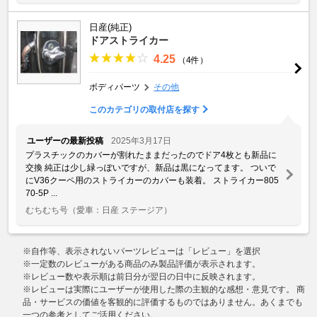
日産(純正)
ドアストライカー
4.25
（4件）
ボディパーツ
その他
このカテゴリの取付店を探す
ユーザーの最新投稿
2025年3月17日
プラスチックのカバーが割れたままだったのでドア4枚とも新品に
交換 純正は少し緑っぽいですが、新品は黒になってます。 ついで
にV36クーペ用のストライカーのカバーも装着。 ストライカー805
70-5P ...
むちむち号
（愛車：日産 ステージア）
※自作等、表示されないパーツレビューは「レビュー」を選択
※一定数のレビューがある商品のみ製品評価が表示されます。
※レビュー数や表示順は前日分が翌日の日中に反映されます。
※レビューは実際にユーザーが使用した際の主観的な感想・意見です。 商
品・サービスの価値を客観的に評価するものではありません。あくまでも
一つの参考としてご活用ください。