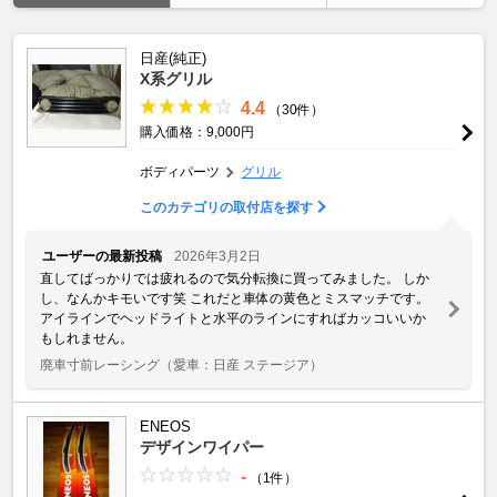
日産(純正)
X系グリル
4.4
（30件）
購入価格：9,000円
ボディパーツ
グリル
このカテゴリの取付店を探す
ユーザーの最新投稿
2026年3月2日
直してばっかりでは疲れるので気分転換に買ってみました。 しか
し、なんかキモいです笑 これだと車体の黄色とミスマッチです。
アイラインでヘッドライトと水平のラインにすればカッコいいか
もしれません。
廃車寸前レーシング
（愛車：日産 ステージア）
ENEOS
デザインワイパー
-
（1件）