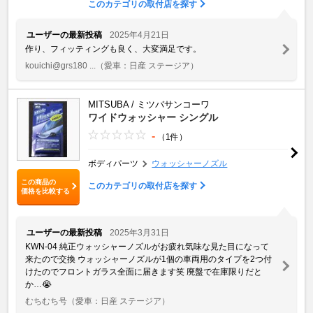
このカテゴリの取付店を探す
ユーザーの最新投稿
2025年4月21日
作り、フィッティングも良く、大変満足です。
kouichi@grs180 ...
（愛車：日産 ステージア）
MITSUBA / ミツバサンコーワ
ワイドウォッシャー シングル
-
（1件）
ボディパーツ
ウォッシャーノズル
この商品の
このカテゴリの取付店を探す
価格を比較する
ユーザーの最新投稿
2025年3月31日
KWN-04 純正ウォッシャーノズルがお疲れ気味な見た目になって
来たので交換 ウォッシャーノズルが1個の車両用のタイプを2つ付
けたのでフロントガラス全面に届きます笑 廃盤で在庫限りだと
か…😭
むちむち号
（愛車：日産 ステージア）