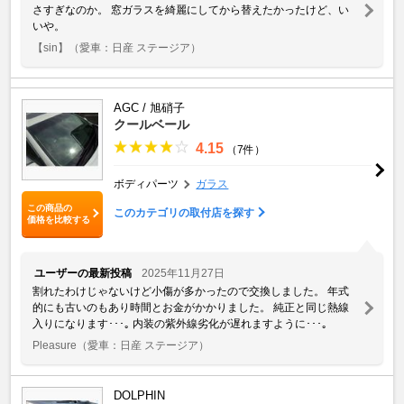
さすぎなのか。 窓ガラスを綺麗にしてから替えたかったけど、い
いや。
【sin】
（愛車：日産 ステージア）
AGC / 旭硝子
クールベール
4.15
（7件）
ボディパーツ
ガラス
この商品の
このカテゴリの取付店を探す
価格を比較する
ユーザーの最新投稿
2025年11月27日
割れたわけじゃないけど小傷が多かったので交換しました。 年式
的にも古いのもあり時間とお金がかかりました。 純正と同じ熱線
入りになります･･･｡ 内装の紫外線劣化が遅れますように･･･｡
Pleasure
（愛車：日産 ステージア）
DOLPHIN