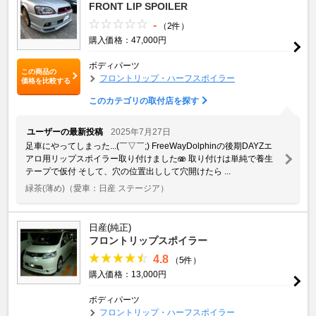
FRONT LIP SPOILER
-
（2件）
購入価格：47,000円
ボディパーツ
この商品の
フロントリップ・ハーフスポイラー
価格を比較する
このカテゴリの取付店を探す
ユーザーの最新投稿
2025年7月27日
足車にやってしまった...(￣▽￣;) FreeWayDolphinの後期DAYZエ
アロ用リップスポイラー取り付けました🫨 取り付けは単純で養生
テープで仮付 そして、穴の位置出しして穴開けたら ...
緑茶(薄め)
（愛車：日産 ステージア）
日産(純正)
フロントリップスポイラー
4.8
（5件）
購入価格：13,000円
ボディパーツ
フロントリップ・ハーフスポイラー