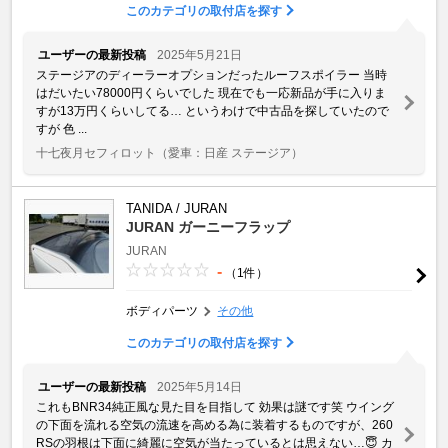
このカテゴリの取付店を探す
ユーザーの最新投稿
2025年5月21日
ステージアのディーラーオプションだったルーフスポイラー 当時
はだいたい78000円くらいでした 現在でも一応新品が手に入りま
すが13万円くらいしてる… というわけで中古品を探していたので
すが 色 ...
十七夜月セフィロット
（愛車：日産 ステージア）
TANIDA / JURAN
JURAN ガーニーフラップ
JURAN
-
（1件）
ボディパーツ
その他
このカテゴリの取付店を探す
ユーザーの最新投稿
2025年5月14日
これもBNR34純正風な見た目を目指して 効果は謎です笑 ウイング
の下面を流れる空気の流速を高める為に装着するものですが、260
RSの羽根は下面に綺麗に空気が当たっているとは思えない…😇 カ