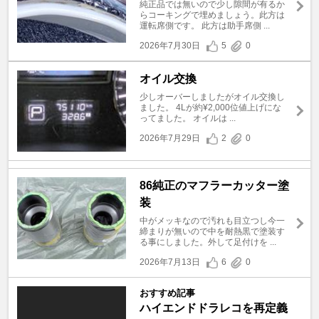
純正品では無いので少し隙間が有るか
らコーキングで埋めましょう。此方は
運転席側です。 此方は助手席側 ...
2026年7月30日
5
0
オイル交換
少しオーバーしましたがオイル交換し
ました。 4Lが約¥2,000位値上げにな
ってました。 オイルは ...
2026年7月29日
2
0
86純正のマフラーカッター塗
装
中がメッキなので汚れも目立つし今一
締まりが無いので中を耐熱黒で塗装す
る事にしました。外して足付けを ...
2026年7月13日
6
0
おすすめ記事
ハイエンドドラレコを再定義