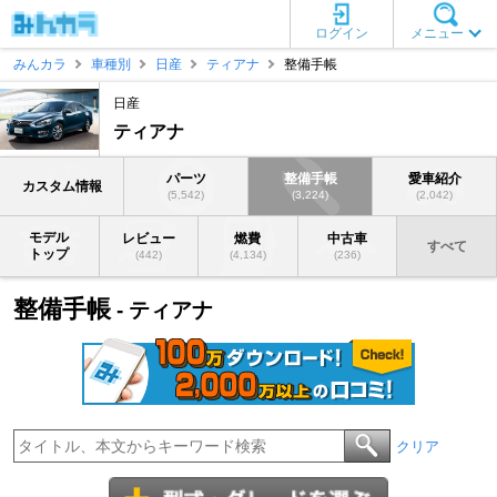
ログイン
メニュー
みんカラ
車種別
日産
ティアナ
整備手帳
日産
ティアナ
パーツ
整備手帳
愛車紹介
カスタム情報
(5,542)
(3,224)
(2,042)
モデル
レビュー
燃費
中古車
すべて
トップ
(442)
(4,134)
(236)
整備手帳
- ティアナ
クリア