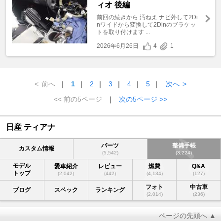
ィオ 後編
前回の続きから 汚ねえ ナビ外して2Di
nワイドから変換して2Dinのブラケッ
トを取り付けます ...
2026年6月26日
4
1
<
前へ
｜
1
｜
2
｜
3
｜
4
｜
5
｜
次へ
>
<< 前の5ページ
｜
次の5ページ >>
日産 ティアナ
パーツ
整備手帳
カスタム情報
(5,542)
(3,224)
モデル
愛車紹介
レビュー
燃費
Q&A
トップ
(2,042)
(442)
(4,134)
(127)
フォト
中古車
ブログ
スペック
ランキング
(2,014)
(236)
ページの先頭へ ▲