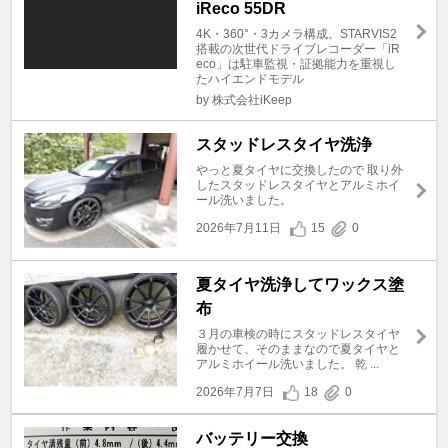
iReco 55DR
4K・360°・3カメラ構成。STARVIS2
搭載の次世代ドライブレコーダー「iR
eco」は駐車監視・証拠能力を重視し
たハイエンドモデル
by 株式会社iKeep
スタッドレスタイヤ洗浄
やっと夏タイヤに交換したので 取り外
したスタッドレスタイヤとアルミホイ
ール洗いました。
2026年7月11日
15
0
夏タイヤ洗浄してワックス塗
布
３月の車検の時にスタッドレスタイヤ
履かせて、そのままなので夏タイヤと
アルミホイール洗いました。 乾 ...
2026年7月7日
18
0
バッテリー交換