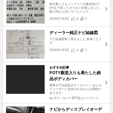
毎日乗ってもバッテリーの健全性が7
0%を下回ってきており交換しました。
購入時から付いていたバッテ ...
2026年7月2日
8
0
ディーラー純正ナビ結線図
ナビ結線図取り寄せました 参考にどう
ぞ
2026年7月2日
4
2
おすすめ記事
POTY殿堂入りも果たした絶
品ボディカバー
愛車を守る絶品ボディカバー！ みんカ
ラユーザーに支持されるのには理由が
あります。
by ボディカバー専門店カバーランド
ナビからディスプレイオーデ