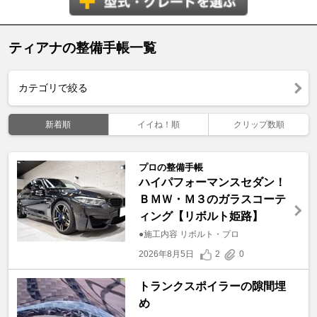
ティアナの整備手帳一覧
カテゴリで絞る
新着順
イイね！順
クリップ数順
プロの整備手帳
ハイパフォーマンスセダン！
ＢＭＷ・Ｍ３のガラスコーテ
ィング【リボルト姫路】
●施工内容 リボルト・プロ
2026年8月5日
2
0
トランクスポイラーの隙間埋
め