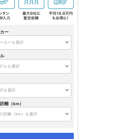
カー
ル
距離（km）