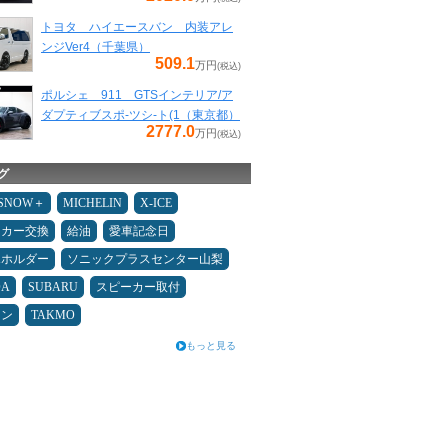
トヨタ ハイエースバン 内装アレ
ンジVer4（千葉県）
509.1
万円
(税込)
ポルシェ 911 GTSインテリア/ア
ダプティブスポ-ツシ-ト(1（東京都）
2777.0
万円
(税込)
グ
ESNOW＋
MICHELIN
X-ICE
ーカー交換
給油
愛車記念日
ホホルダー
ソニックプラスセンター山梨
DA
SUBARU
スピーカー取付
コン
TAKMO
もっと見る