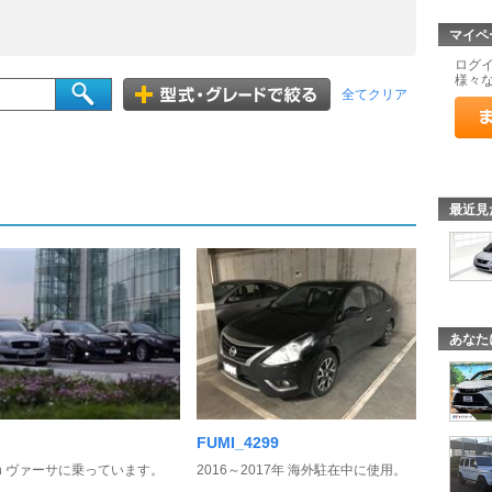
マイペ
ログ
様々
全てクリア
最近見
あなた
FUMI_4299
san ヴァーサに乗っています。
2016～2017年 海外駐在中に使用。