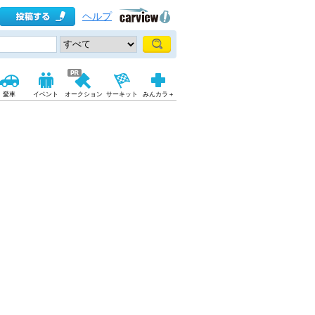
ヘルプ
愛車
イベント
オークション
サーキット
みんカラ＋