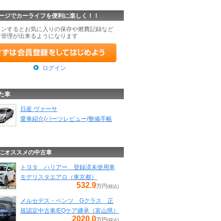
ージでカーライフを便利に楽しく！！
インするとお気に入りの保存や燃費記録など
な管理が出来るようになります
ログイン
た車
日産 ヴァーサ
愛車紹介
/
パーツレビュー
/
整備手帳
にオススメの中古車
トヨタ ハリアー 登録済未使用車
モデリスタエアロ（東京都）
532.9
万円
(税込)
メルセデス・ベンツ Gクラス 正
規認定中古車/EQケア継承（富山県）
2020.0
万円
(税込)