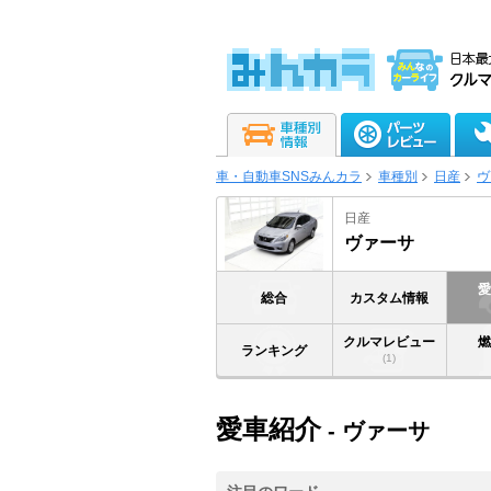
車・自動車SNSみんカラ
車種別
日産
ヴ
日産
ヴァーサ
総合
カスタム情報
クルマレビュー
ランキング
(1)
愛車紹介
- ヴァーサ