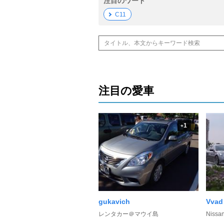
注目のワード
C11
注目の愛車
1
+
gukavich
Vvad
レンタカー＠マウイ島
Nis