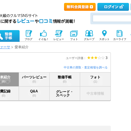
ブログ
イイね！
レビュー
フォト
グループ
スポット
カーライフ
ァーサ
愛車紹介
3
ユーザー評価：
中古車の買取・査定相場を調べる
愛車紹介
パーツレビュー
整備手帳
フォト
(6)
(0)
(0)
(1)
燃費記録
Q&A
グレード・
中古車情報
スペック
(0)
(0)