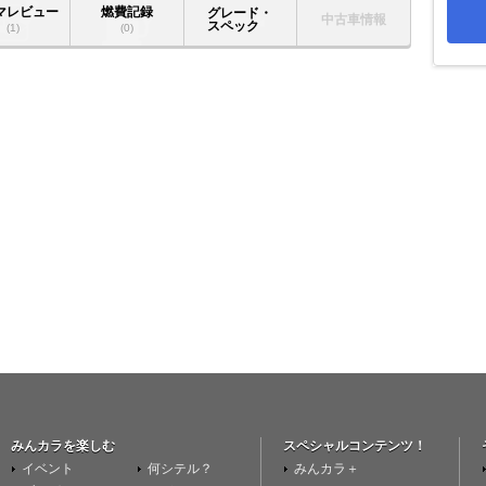
マレビュー
燃費記録
グレード・
中古車情報
スペック
(1)
(0)
みんカラを楽しむ
スペシャルコンテンツ！
イベント
何シテル？
みんカラ＋