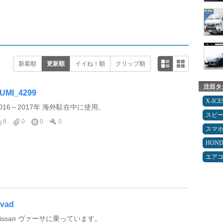
新着順
更新順
イイね！順
クリップ順
注目タ
UMI_4299
X-IC
2016～2017年 海外駐在中に使用。
スピ
8
0
0
0
スマ
HON
エア
vad
Nissan ヴァーサに乗っています。