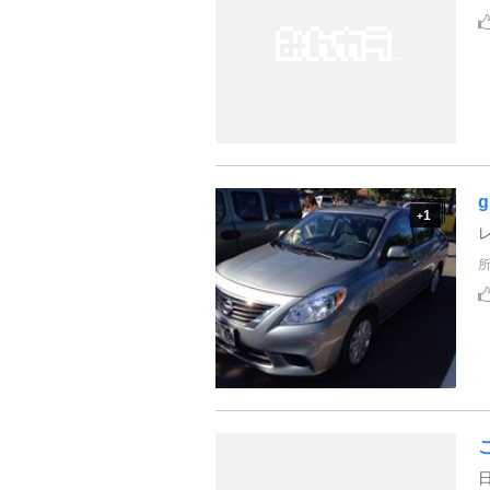
g
1
+