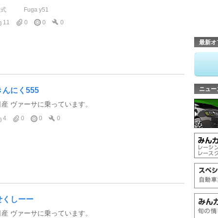
型式
Fuga y51
11
0
0
0
最新オ
ニュー
きんにく555
日産 ヴァーサに乗っています。
4
0
0
0
せくしーー
日産 ヴァーサに乗っています。