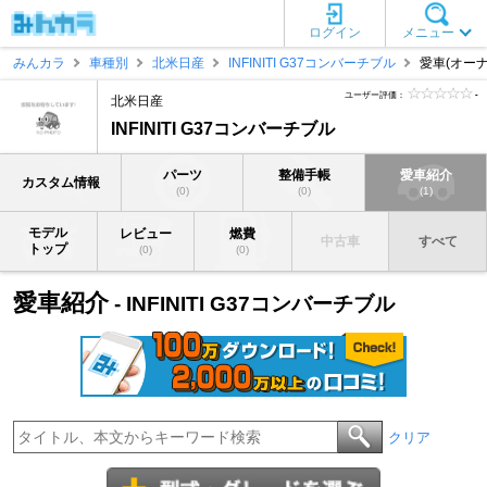
ログイン
メニュー
みんカラ
車種別
北米日産
INFINITI G37コンバーチブル
愛車(オーナ
ユーザー評価：
-
北米日産
INFINITI G37コンバーチブル
パーツ
整備手帳
愛車紹介
カスタム情報
(0)
(0)
(1)
モデル
レビュー
燃費
中古車
すべて
トップ
(0)
(0)
愛車紹介
- INFINITI G37コンバーチブル
クリア