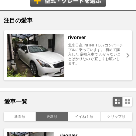
注目の愛車
rivorver
北米日産 INFINITI G37コンバーチ
ブルに乗っています。 初めて購
入した 逆輸入車で わからないこ
とばかりなので 宜しくお願いし
ます。
愛車一覧
新着順
更新順
イイね！順
クリップ順
rivorver