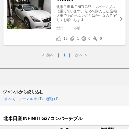
北米日産 INFINITI G37コンバーチブル
に乗っています。 初めて購入した 逆輸
入車で わからないことばかりなので 宜
しくお願いします。
型式
不明
12
1
0
0
<
前へ
｜
1
｜
次へ
>
ジャンルから絞り込む
すべて
ノーマル車 (
1
)
通勤 (
1
)
北米日産 INFINITI G37コンバーチブル