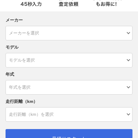
メーカー
モデル
年式
走行距離（km）