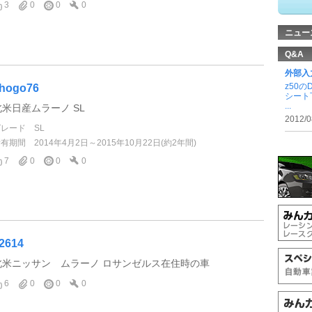
3
0
0
0
ニュー
Q&A
外部入
z50
hogo76
シート
...
北米日産ムラーノ SL
2012/0
グレード
SL
所有期間
2014年4月2日～2015年10月22日(約2年間)
7
0
0
0
2614
北米ニッサン ムラーノ ロサンゼルス在住時の車
6
0
0
0