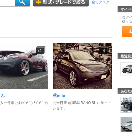
全てクリア
マイペ
ログ
様々
4
4
+
+
最近見
あなた
さん
秋mile
一号車です(=´∀｀)人(´∀｀=)
北米日産 前期MURANO SL に乗って
います。