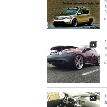
4
+
日
s
2
+