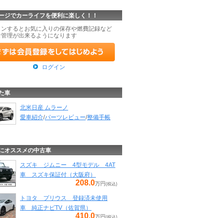
ージでカーライフを便利に楽しく！！
インするとお気に入りの保存や燃費記録など
な管理が出来るようになります
ログイン
た車
北米日産 ムラーノ
愛車紹介
/
パーツレビュー
/
整備手帳
にオススメの中古車
スズキ ジムニー 4型モデル 4AT
車 スズキ保証付（大阪府）
208.0
万円
(税込)
トヨタ プリウス 登録済未使用
車 純正ナビTV（佐賀県）
410.0
万円
(税込)