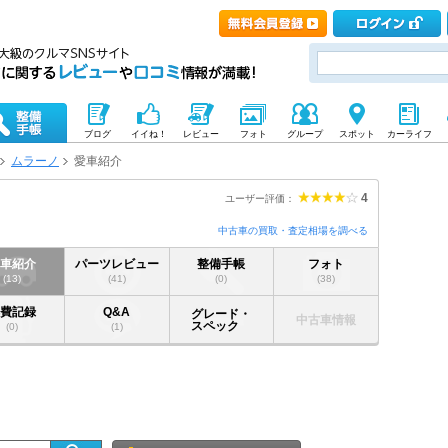
ブログ
イイね！
レビュー
フォト
グループ
スポット
カーライフ
ムラーノ
愛車紹介
4
ユーザー評価：
中古車の買取・査定相場を調べる
愛車紹介
パーツレビュー
整備手帳
フォト
(13)
(41)
(0)
(38)
燃費記録
Q&A
グレード・
中古車情報
スペック
(0)
(1)