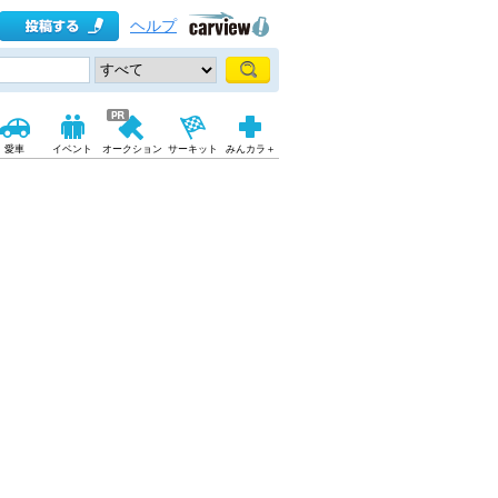
ヘルプ
愛車
イベント
オークション
サーキット
みんカラ＋