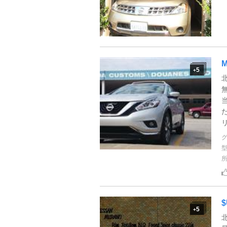
M
5
+
$
5
+