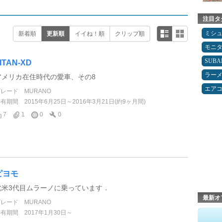
注目タ
ミシ
新着順
更新順
イイね！順
クリップ順
モニ
SUBA
ITAN-XD
ラー
アメリカ在住時代の愛車、その8
エア
グレード
MURANO
所有期間
2015年6月25日～2016年3月21日(約9ヶ月間)
7
1
0
0
ピヨモ
北米3代目ムラーノに乗っています．
最新オ
グレード
MURANO
所有期間
2017年1月30日～