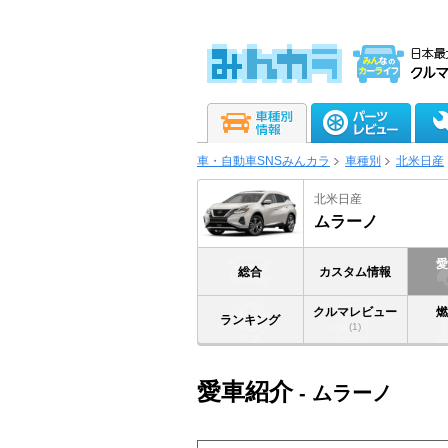
車・自動車SNSみんカラ
車種別
北米日産
北米日産
ムラーノ
総合
カスタム情報
クルマレビュー
ランキング
(1)
愛車紹介
- ムラーノ