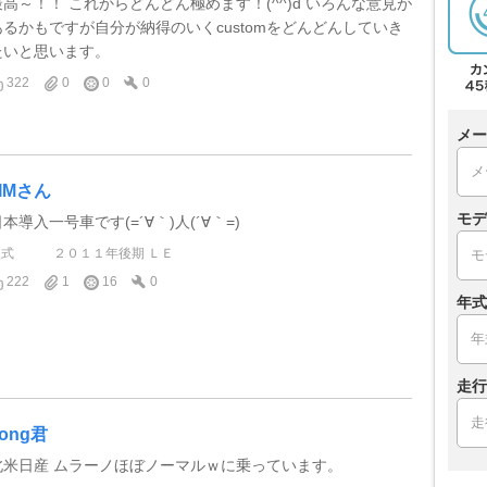
最高～！！ これからどんどん極めます！(^^)d いろんな意見が
あるかもですが自分が納得のいくcustomをどんどんしていき
たいと思います。
322
0
0
0
メー
JIMさん
モデ
本導入一号車です(=´∀｀)人(´∀｀=)
型式
２０１１年後期 ＬＥ
222
1
16
0
年式
走行
ong君
北米日産 ムラーノほぼノーマルｗに乗っています。