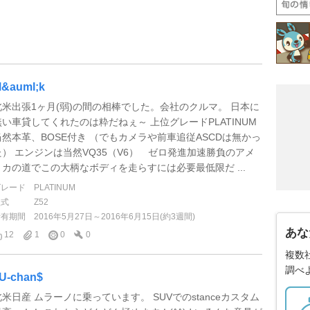
&auml;k
北米出張1ヶ月(弱)の間の相棒でした。会社のクルマ。 日本に
無い車貸してくれたのは粋だねぇ～ 上位グレードPLATINUM
当然本革、BOSE付き （でもカメラや前車追従ASCDは無かっ
た） エンジンは当然VQ35（V6） ゼロ発進加速勝負のアメ
リカの道でこの大柄なボディを走らすには必要最低限だ ...
グレード
PLATINUM
型式
Z52
所有期間
2016年5月27日～2016年6月15日(約3週間)
あな
12
1
0
0
複数
調べ
U-chan$
北米日産 ムラーノに乗っています。 SUVでのstanceカスタム