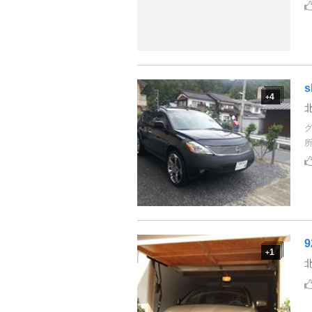
s
4
+
9
1
+