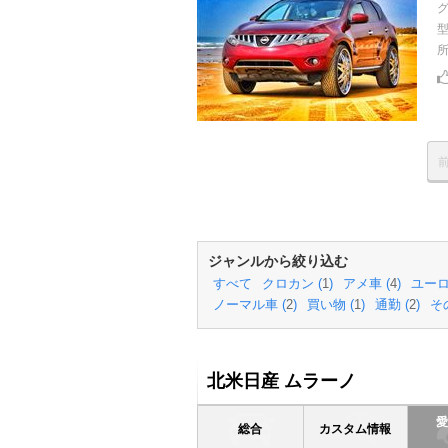
ジャンルから絞り込む
すべて
クロカン (
1
)
アメ車 (
4
)
ユーロ
ノーマル車 (
2
)
買い物 (
1
)
通勤 (
2
)
そ
北米日産 ムラーノ
総合
カスタム情報