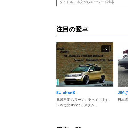
注目の愛車
5
+
$U-chan$
JIM
北米日産 ムラーノに乗っています。
日本導入
SUVでのstanceカスタム ...