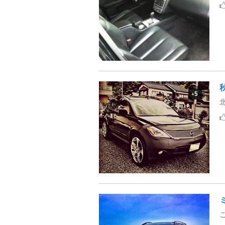
秋
5
+