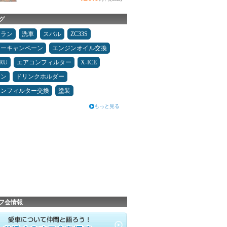
グ
ュラン
洗車
スバル
ZC33S
ターキャンペーン
エンジンオイル交換
RU
エアコンフィルター
X-ICE
メン
ドリンクホルダー
コンフィルター交換
塗装
もっと見る
フ会情報