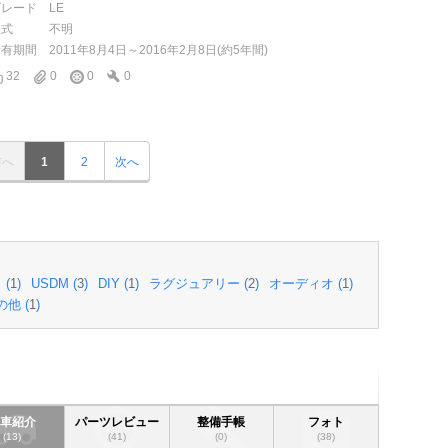
グレード
LE
型式
不明
所有期間
2011年8月4日～2016年2月8日(約5年間)
32
0
0
0
前へ
1
2
次へ
 (
1
)
USDM (
3
)
DIY (
1
)
ラグジュアリー (
2
)
オーディオ (
1
)
の他 (
1
)
愛車紹介
パーツレビュー
整備手帳
フォト
(13)
(41)
(0)
(38)