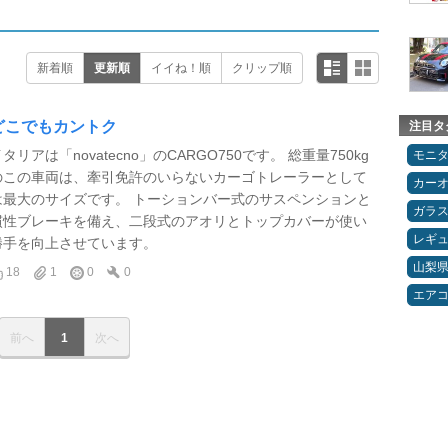
新着順
更新順
イイね！順
クリップ順
どこでもカントク
注目タ
タリアは「novatecno」のCARGO750です。 総重量750kg
モニ
のこの車両は、牽引免許のいらないカーゴトレーラーとして
カー
は最大のサイズです。 トーションバー式のサスペンションと
ガラ
慣性ブレーキを備え、二段式のアオリとトップカバーが使い
レギ
勝手を向上させています。
山梨
18
1
0
0
エア
前へ
1
次へ