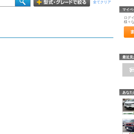
全てクリア
マイペ
ログ
様々
最近見
あなた