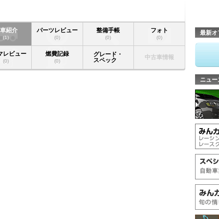
愛車紹介
パーツレビュー
整備手帳
フォト
最新オ
(1)
(0)
(0)
(0)
マレビュー
燃費記録
グレード・
中古車情報
スペック
(0)
(0)
ニュー