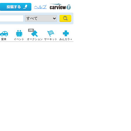
ヘルプ
愛車
イベント
オークション
サーキット
みんカラ＋