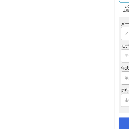
メー
モデ
年式
走行