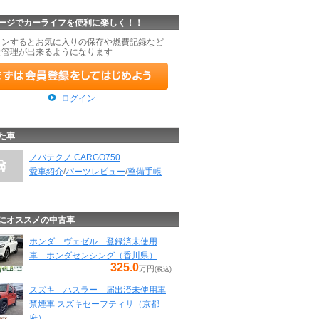
ージでカーライフを便利に楽しく！！
インするとお気に入りの保存や燃費記録など
な管理が出来るようになります
ログイン
た車
ノバテクノ CARGO750
愛車紹介
/
パーツレビュー
/
整備手帳
にオススメの中古車
ホンダ ヴェゼル 登録済未使用
車 ホンダセンシング（香川県）
325.0
万円
(税込)
スズキ ハスラー 届出済未使用車
禁煙車 スズキセーフティサ（京都
府）