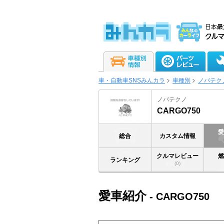
車・自動車SNSみんカラ
車種別
ノバテク
ノバテクノ
CARGO750
総合
カスタム情報
クルマレビュー
ランキング
(0)
愛車紹介
- CARGO750