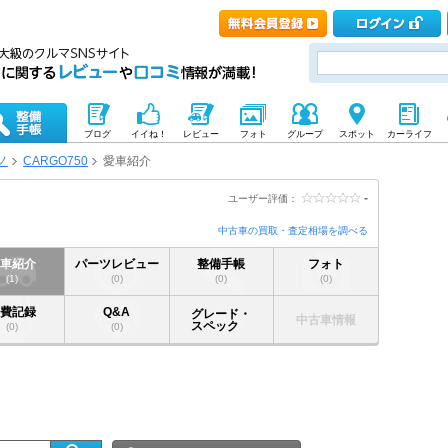
ブログ
イイね！
レビュー
フォト
グループ
スポット
カーライフ
ノ
CARGO750
愛車紹介
-
ユーザー評価：
中古車の買取・査定相場を調べる
愛車紹介
パーツレビュー
整備手帳
フォト
(1)
(0)
(0)
(0)
燃費記録
Q&A
グレード・
中古車情報
スペック
(0)
(0)