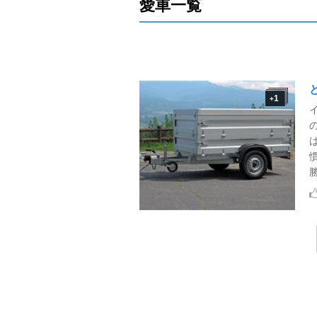
愛車一覧
1
+
イ