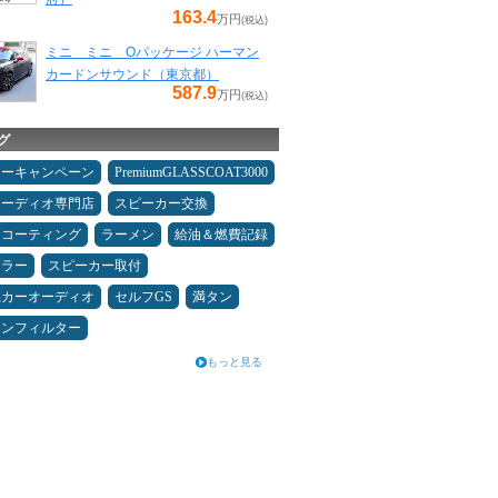
163.4
万円
(税込)
ミニ ミニ Oパッケージ ハーマン
カードンサウンド（東京都）
587.9
万円
(税込)
グ
ターキャンペーン
PremiumGLASSCOAT3000
オーディオ専門店
スピーカー交換
スコーティング
ラーメン
給油＆燃費記録
ュラー
スピーカー取付
県カーオーディオ
セルフGS
満タン
コンフィルター
もっと見る