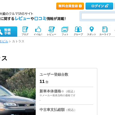
ブログ
イイね！
レビュー
フォト
グループ
スポット
カーライフ
モビル
カトラス
ラス
ユーザー登録台数
11
台
新車本体価格
※（税込）
※メーカー発表当時の価格です
-
中古車支払総額
（税込）