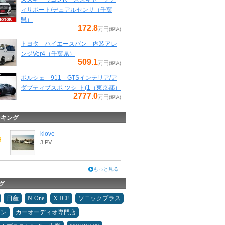
ィサポート/デュアルセンサ（千葉
県）
172.8
万円
(税込)
トヨタ ハイエースバン 内装アレ
ンジVer4（千葉県）
509.1
万円
(税込)
ポルシェ 911 GTSインテリア/ア
ダプティブスポ-ツシ-ト(1（東京都）
2777.0
万円
(税込)
ンキング
klove
3 PV
もっと見る
グ
日産
N-One
X-ICE
ソニックプラス
メン
カーオーディオ専門店