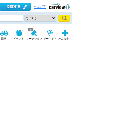
ヘルプ
愛車
イベント
オークション
サーキット
みんカラ＋