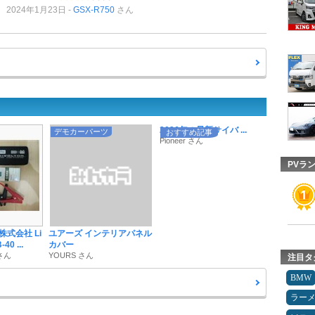
2024年1月23日
GSX-R750
さん
2026年の最新サイバ ...
デモカーパーツ
おすすめ記事
Pioneer さん
PVラ
式会社 Li
ユアーズ インテリアパネル
40 ...
カバー
 さん
YOURS さん
注目タ
BMW
ラー