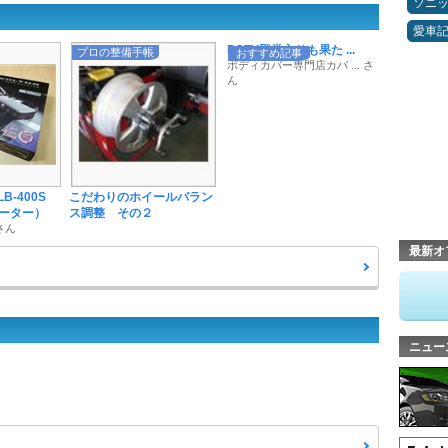
ソニ
愛車
POTY殿堂入りも果た ...
プロの整備手帳
おすすめ記事
ボディカバー専門店カバ ... さ
ん
LB-400S
こだわりのホイールバラン
ーター）
ス調整 その２
 さん
最新オ
ニュー