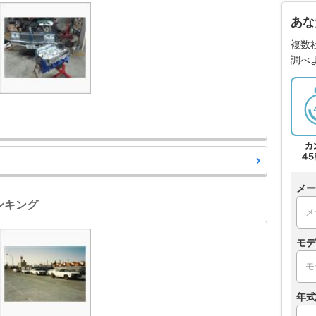
あな
複数
調べ
メー
ンキング
モデ
年式