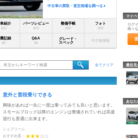
-
中古車の買取・査定相場を調べる
マイペ
愛車紹介
パーツレビュー
整備手帳
フォト
ログ
(11)
(47)
(53)
(10)
様々
燃費記録
Q&A
グレード・
中古車情報
スペック
(0)
(0)
最近見
全てクリア
意外と普段乗りできる
あなた
興味があれば一生に一度は乗ってみても良いと思います。
スモールブロック以降のエンジンは整備されていれば高速
巡行も普通に出来ます。
シュプリーム
おすすめ度：