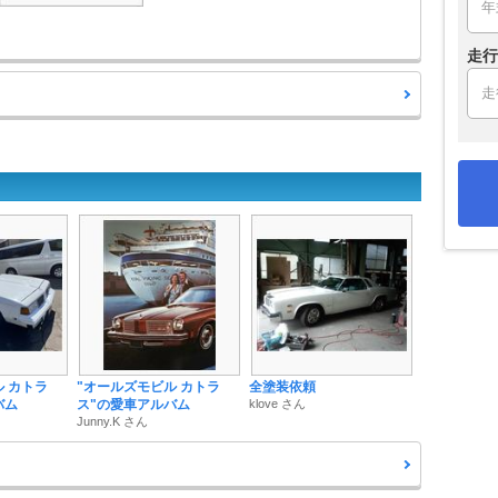
走行
 カトラ
"オールズモビル カトラ
全塗装依頼
バム
ス"の愛車アルバム
klove さん
Junny.K さん