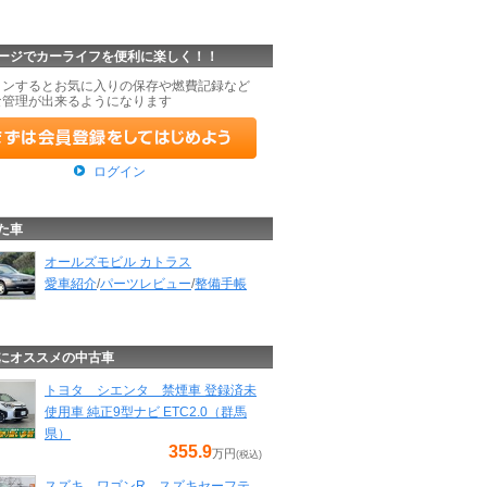
ージでカーライフを便利に楽しく！！
インするとお気に入りの保存や燃費記録など
な管理が出来るようになります
ログイン
た車
オールズモビル カトラス
愛車紹介
/
パーツレビュー
/
整備手帳
にオススメの中古車
トヨタ シエンタ 禁煙車 登録済未
使用車 純正9型ナビ ETC2.0（群馬
県）
355.9
万円
(税込)
スズキ ワゴンR スズキセーフテ