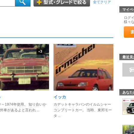
全てクリア
マイペ
ログ
様々
3
+
最近見
あなた
b
イッカ
2年～1974年使用。 知り合いか
カデットキャラバンのイルムシャー
外車があるよと言われ ...
コンプリートカー。 当時、東邦モー
タ ...