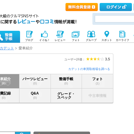
ブログ
イイね！
レビュー
フォト
グループ
スポット
カーライフ
カデット
愛車紹介
3.5
ユーザー評価：
カデットの車買取相場を調べる
愛車紹介
パーツレビュー
整備手帳
フォト
(8)
(0)
(0)
(1)
燃費記録
Q&A
グレード・
中古車情報
スペック
(0)
(0)