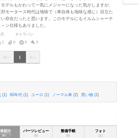
りモデルもかわって一気にメジャーになった気がしますが、
東邦モータース時代は地味で（車自体も地味な感じ）目立た
ない存在だったと思います。このモデルにもイルムシャーチ
ュ～ン仕様もありました。
型式
キャラバン
1
0
0
0
前へ
1
次へ
 (
1
)
80年代 (
1
)
ユーロ (
1
)
ノーマル車 (
2
)
買い物 (
2
)
愛車紹介
パーツレビュー
整備手帳
フォト
(8)
(0)
(0)
(1)