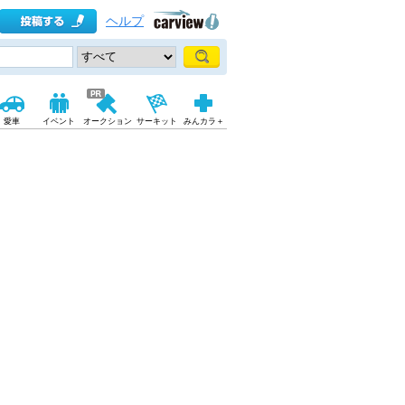
ヘルプ
愛車
イベント
オークション
サーキット
みんカラ＋