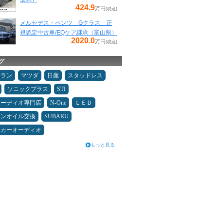
424.9
万円
(税込)
メルセデス・ベンツ Gクラス 正
規認定中古車/EQケア継承（富山県）
2020.0
万円
(税込)
グ
ュラン
マツダ
日産
スタッドレス
ソニックプラス
STI
オーディオ専門店
N-One
ＬＥＤ
ジンオイル交換
SUBARU
県カーオーディオ
もっと見る