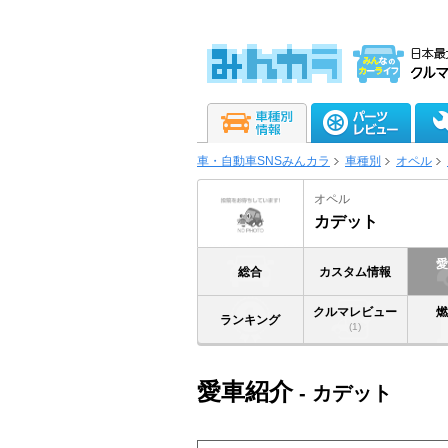
車・自動車SNSみんカラ
車種別
オペル
オペル
カデット
総合
カスタム情報
クルマレビュー
ランキング
(1)
愛車紹介
- カデット