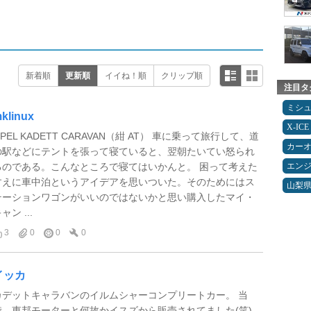
新着順
更新順
イイね！順
クリップ順
注目タ
ミシ
klinux
X-ICE
PEL KADETT CARAVAN（紺 AT） 車に乗って旅行して、道
カー
の駅などにテントを張って寝ていると、翌朝たいてい怒られ
るのである。こんなところで寝てはいかんと。 困って考えた
エン
すえに車中泊というアイデアを思いついた。そのためにはス
山梨
テーションワゴンがいいのではないかと思い購入したマイ・
ャン ...
3
0
0
0
イッカ
カデットキャラバンのイルムシャーコンプリートカー。 当
時、東邦モーターと何故かイスズから販売されてました(笑)