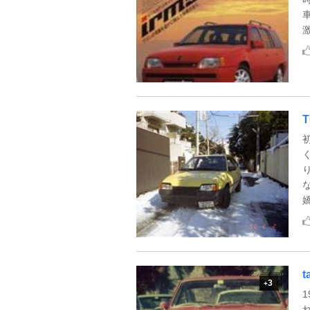
t
3
+