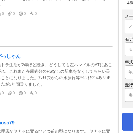
ゃ！
6
0
0
0
メー
モデ
がっしゃん
年式
軽トラ生活が2年ほど続き、どうしても左ハンドルのATにあこ
がれ、これまた在庫処分のPSなしの新車を安くしてもらい乗
ることになりました。ｱﾝﾃﾅ穴からの水漏れ等ﾏｲﾅ-ﾄﾗﾌﾞﾙありま
したが3年間乗りました。
走行
0
0
0
0
oss79
代理店がヤナセに変るひとつ前の型になります。 ヤナセに変