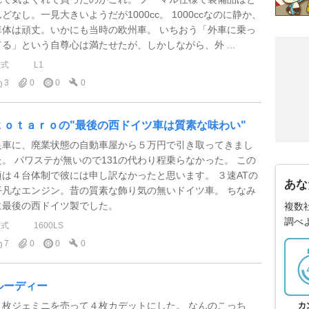
んどなし。一見大きいようだが1000cc。 1000ccなのに静か、
車体は頑丈。いかにも当時の欧州車。 いちおう「外車に乗っ
てる」という自尊心は満たせたが、しかしながら、外 ...
型式
L1
3
0
0
0
ｋｏｔａｒｏの"最後の西ドイツ車は質素な味わい"
足車に、廃業状態の自動車屋から５万円で引き取ってきまし
た。 パワステが無いので131の代わり程乗らなかった。 この
頃は４台体制で彼には申し訳なかったと思います。 ３速ATの
あな
平凡なエンジン。昔の質素な飾り気の無いドイツ車。 ちなみ
に最後の西ドイツ製でした。
複数
調べ
型式
1600LS
7
0
0
0
ルーディー
２枚ジェミニを売って４枚カデットにした。 なんのこっち