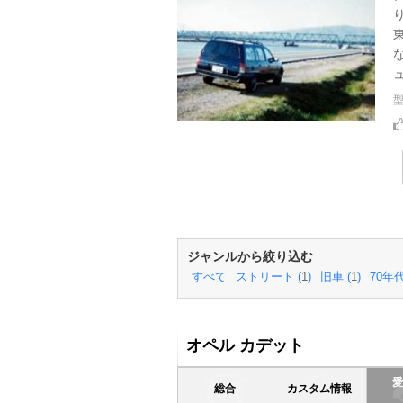
ジャンルから絞り込む
すべて
ストリート (
1
)
旧車 (
1
)
70年代
オペル カデット
総合
カスタム情報