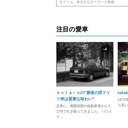
注目の愛車
4
+
ｋｏｔａｒｏの"最後の西ドイ
taka
ツ車は質素な味わい"
197
ら安い
足車に、廃業状態の自動車屋から５
万円で引き取ってきました。 パワス
テ ...