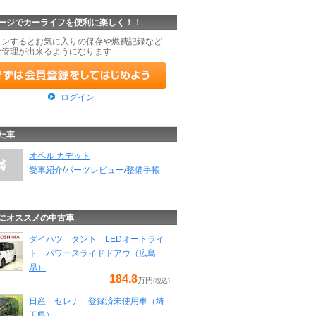
ージでカーライフを便利に楽しく！！
インするとお気に入りの保存や燃費記録など
な管理が出来るようになります
ログイン
た車
オペル カデット
愛車紹介
/
パーツレビュー
/
整備手帳
にオススメの中古車
ダイハツ タント LEDオートライ
ト パワースライドドアウ（広島
県）
184.8
万円
(税込)
日産 セレナ 登録済未使用車（埼
玉県）