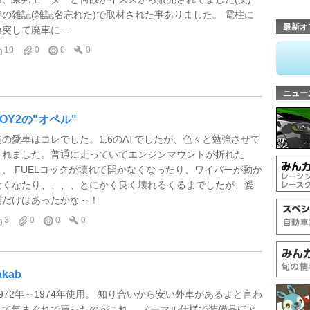
車の雑誌(雑誌名忘れた)で取材された事ありました。 電柱に
最新オ
激突して廃車に…
10
0
0
0
ニュー
TOY2の"オペル"
初の愛車はコレでした。1.6のATでしたが、色々と勉強させて
くれました。普通に走っていてエンジンマウントが折れた
り、 FUELコックが壊れて開かなくなったり、ワイパーが動か
なくなたり、、、、とにかく良く壊れるくるまでしたが、愛
嬌だけはあったかな～！
3
0
0
0
akab
1972年～1974年使用。 知り合いから安い外車があるよと言わ
れて気まぐれで買ったのがこれ。 ノーマル仕様で装備品ほと