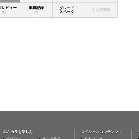
マレビュー
燃費記録
グレード・
中古車情報
スペック
(1)
(0)
みんカラを楽しむ
スペシャルコンテンツ！
イベント
何シテル？
みんカラ＋