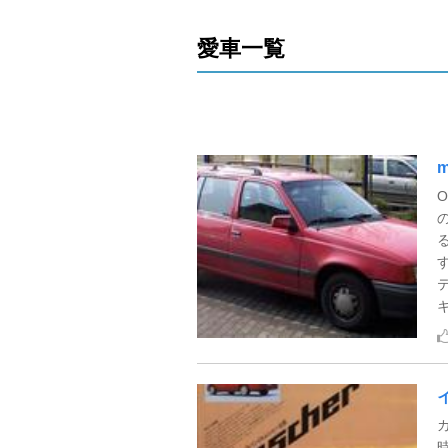
愛車一覧
m
O
キ