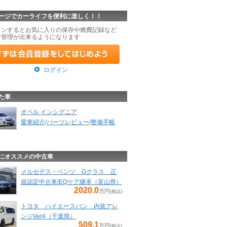
ージでカーライフを便利に楽しく！！
インするとお気に入りの保存や燃費記録など
な管理が出来るようになります
ログイン
た車
オペル インシグニア
愛車紹介
/
パーツレビュー
/
整備手帳
にオススメの中古車
メルセデス・ベンツ Gクラス 正
規認定中古車/EQケア継承（富山県）
2020.0
万円
(税込)
トヨタ ハイエースバン 内装アレ
ンジVer4（千葉県）
509.1
万円
(税込)