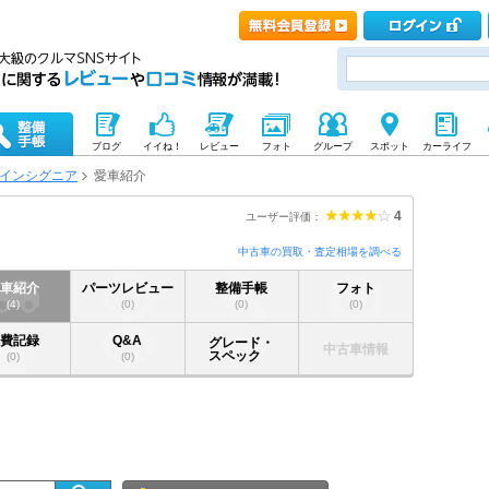
ブログ
イイね！
レビュー
フォト
グループ
スポット
カーライフ
インシグニア
愛車紹介
4
ユーザー評価：
中古車の買取・査定相場を調べる
愛車紹介
パーツレビュー
整備手帳
フォト
(4)
(0)
(0)
(0)
燃費記録
Q&A
グレード・
中古車情報
スペック
(0)
(0)