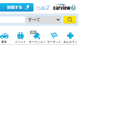
ヘルプ
愛車
イベント
オークション
サーキット
みんカラ＋