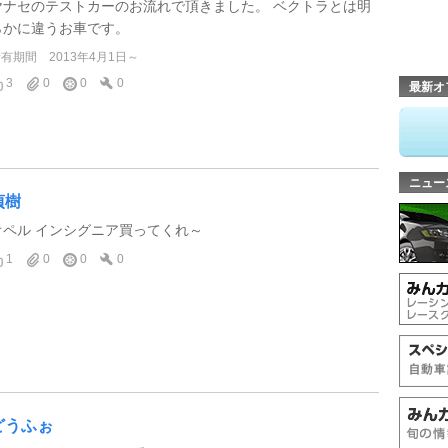
ヤナセのテストカーのお流れで頂きました。 ベクトラとは明
らかに違うお車です。
所有期間
2013年4月1日～
3
0
0
0
最新オ
ニュー
貞樹
オペル インシグニア買ってくれ～
1
0
0
0
どうふぉ