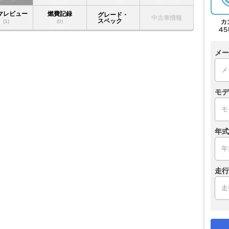
マレビュー
燃費記録
グレード・
中古車情報
スペック
(1)
(0)
メー
モデ
年式
走行