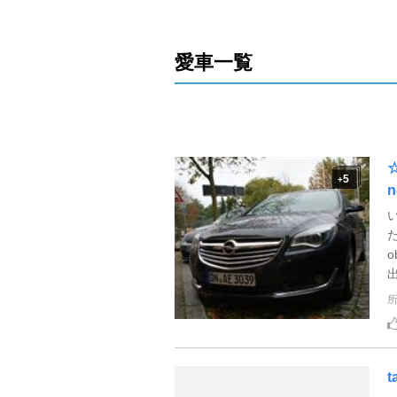
愛車一覧
5
+
た
o