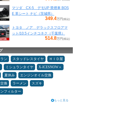
マツダ CX-5 デモUP 禁煙車 BOS
E 革シート ナビ（茨城県）
349.4
万円
(税込)
トヨタ ノア デラックスフロアマ
ット/10.5インチコネク（千葉県）
514.8
万円
(税込)
グ
ュラン
スタッドレスタイヤ
ＨＩＤ屋
Ｄ
ミシュランタイヤ
X-ICESNOW＋
夏休み
エンジンオイル交換
ヤ交換
ラーメン
スズキ
コンフィルター
もっと見る