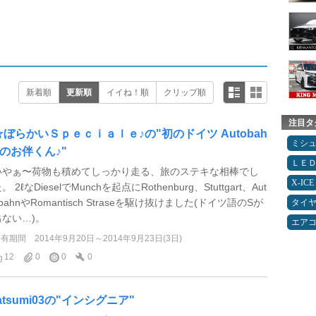
新着順
更新順
イイね！順
クリップ順
注目タ
☆ぼらかいＳｐｅｃｉａｌｅ♪の"初のドイツ Autobah
ミシ
nのお伴くん♪"
ＬＥ
いやぁ〜荷物も積めてしっかり走る、旅のステキな相棒でし
X-ICE
。 2ℓなDieselでMunchを起点にRothenburg、Stuttgart、Aut
bahnやRomantisch Straseを駆け抜けました(ドイツ語のSが
タイ
出ない…)。
エア
所有期間
2014年9月20日～2014年9月23日(3日)
12
0
0
0
tatsumi03の"インシグニア"