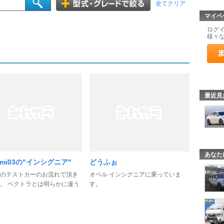
全てクリア
マイペ
ログ
様々
最近見
あなた
sumi03の"インシグニア"
どうふぉ
のテストカーのお流れで頂き
オペル インシグニアに乗っていま
。 ベクトラとは明らかに違う
す。