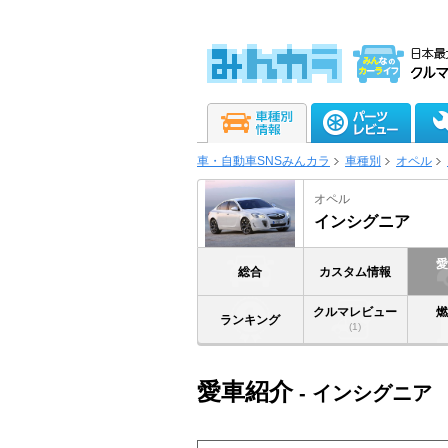
車・自動車SNSみんカラ
車種別
オペル
オペル
インシグニア
総合
カスタム情報
クルマレビュー
ランキング
(1)
愛車紹介
- インシグニア