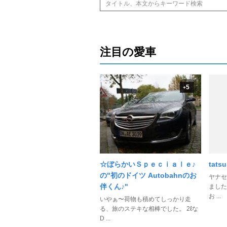
注目の愛車
5
+
☆ぼらかいＳｐｅｃｉａｌｅ♪
tat
の"初のドイツ Autobahnのお
ヤナセ
伴くん♪"
ました
お ...
いやぁ〜荷物も積めてしっかり走
る、旅のステキな相棒でした。 2ℓな
D ...