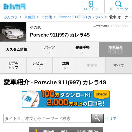
ログイン
メニュー
みんカラ
車種別
その他
Porsche 911(997) カレラ4S
愛車(オーナー
ユーザー評価：
-
その他
Porsche 911(997) カレラ4S
パーツ
整備手帳
愛車紹介
カスタム情報
(0)
(0)
(2)
モデル
レビュー
燃費
中古車
すべて
トップ
(0)
(0)
愛車紹介
- Porsche 911(997) カレラ4S
クリア