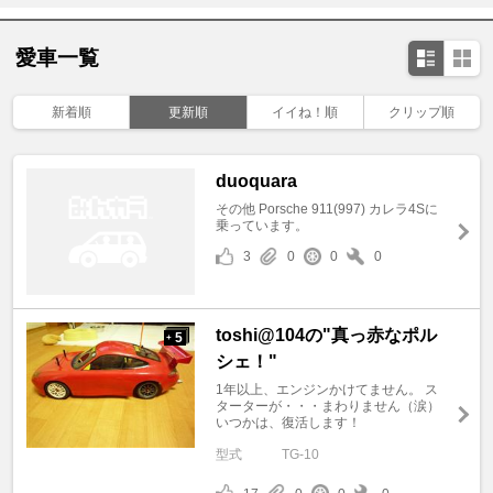
愛車一覧
新着順
更新順
イイね！順
クリップ順
duoquara
その他 Porsche 911(997) カレラ4Sに
乗っています。
3
0
0
0
toshi@104の"真っ赤なポル
5
+
シェ！"
1年以上、エンジンかけてません。 ス
ターターが・・・まわりません（涙）
いつかは、復活します！
型式
TG-10