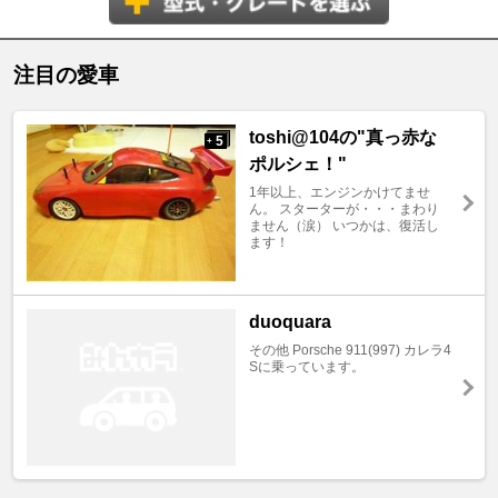
注目の愛車
toshi@104の"真っ赤な
5
+
ポルシェ！"
1年以上、エンジンかけてませ
ん。 スターターが・・・まわり
ません（涙） いつかは、復活し
ます！
duoquara
その他 Porsche 911(997) カレラ4
Sに乗っています。